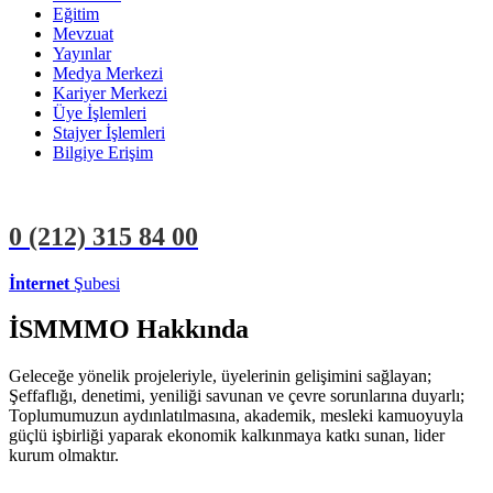
Eğitim
Mevzuat
Yayınlar
Medya Merkezi
Kariyer Merkezi
Üye İşlemleri
Stajyer İşlemleri
Bilgiye Erişim
0 (212)
315 84 00
İnternet
Şubesi
ÜYE İŞLEMLERİ
STAJYER İŞLEMLERİ
İSMMMO Hakkında
Geleceğe yönelik projeleriyle, üyelerinin gelişimini sağlayan;
Şeffaflığı, denetimi, yeniliği savunan ve çevre sorunlarına duyarlı;
Toplumumuzun aydınlatılmasına, akademik, mesleki kamuoyuyla
güçlü işbirliği yaparak ekonomik kalkınmaya katkı sunan, lider
kurum olmaktır.