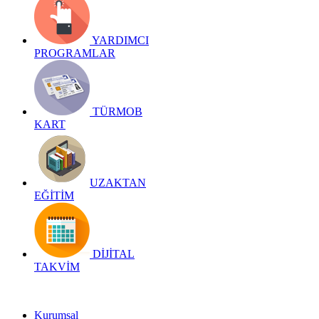
YARDIMCI
PROGRAMLAR
TÜRMOB
KART
UZAKTAN
EĞİTİM
DİJİTAL
TAKVİM
Kurumsal