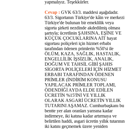
yapmalıyız. Teşekkürler.
Cevap :
GVK 63/3. maddesi aşağıdadır.
63/3. Sigortanın Türkiye'de kâin ve merkezi
Türkiye'de bulunan bir emeklilik veya
sigorta şirketi nezdinde akdedilmiş olması
şartıyla; ücretlinin ŞAHSINA, EŞİNE VE
KÜÇÜK ÇOCUKLARINA AİT hayat
sigortası poliçeleri için hizmet erbabı
tarafından ödenen primlerin %50'si ile
ÖLÜM, KAZA, SAĞLIK, HASTALIK,
ENGELLİLİK İŞSİZLİK, ANALIK,
DOĞUM VE TAHSİL GİBİ ŞAHIS
SİGORTA POLİÇELERİ İÇİN HİZMET
ERBABI TARAFINDAN ÖDENEN
PRİMLER (İNDİRİM KONUSU
YAPILACAK PRİMLER TOPLAMI,
ÖDENDİĞİ AYDA ELDE EDİLEN
ÜCRETİN %15'İNİ VE YILLIK
OLARAK ASGARİ ÜCRETİN YILLIK
TUTARINI AŞAMAZ. Cumhurbaşkanı bu
bentte yer alan oranları yarısına kadar
indirmeye, iki katına kadar artırmaya ve
belirtilen haddi, asgari ücretin yıllık tutarının
iki katını geçmemek üzere yeniden