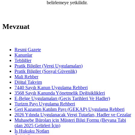
belirlemeye yetkilidir.
Mevzuat
Resmi Gazete
Kanunlar
Tebliğler
Pratik Bilgiler (Vergi Uygulamaları)
Pratik Bilgiler (Sosyal Güvenlik)
Mali Rehber
Dijital Takvim
7440 Sayılı Kanun Uygulama Rehberi
3568 Sayılı Kanunda Yönetmelik Değişiklikleri
E-Belge Uygulamaları (Geçiş Tarihleri Ve Hadler)
Turizm Payı Uygulama Rehberi
Geri Kazanım Katılım Payı (GEKAP) Uygulama Rehberi
2026 Yılında Uygulanacak Vergi Tutarları, Hadler ve Cezalar
Muhasebe Büroları için Müşteri Bilgi Formu (Beyana Tabi
olan 2025 Gelirleri İçin)
İş Hukuku Notları