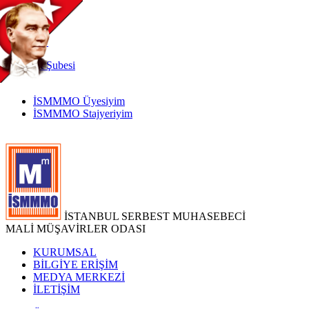
TR
|
EN
İnternet
Şubesi
İSMMMO Üyesiyim
İSMMMO Stajyeriyim
İSTANBUL SERBEST MUHASEBECİ
MALİ MÜŞAVİRLER ODASI
KURUMSAL
BİLGİYE ERİŞİM
MEDYA MERKEZİ
İLETİŞİM