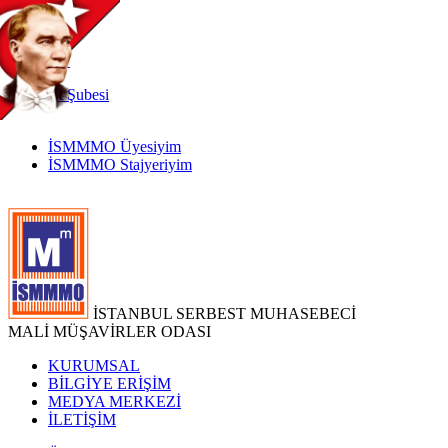
TR
|
EN
İnternet
Şubesi
İSMMMO Üyesiyim
İSMMMO Stajyeriyim
İSTANBUL SERBEST MUHASEBECİ
MALİ MÜŞAVİRLER ODASI
KURUMSAL
BİLGİYE ERİŞİM
MEDYA MERKEZİ
İLETİŞİM