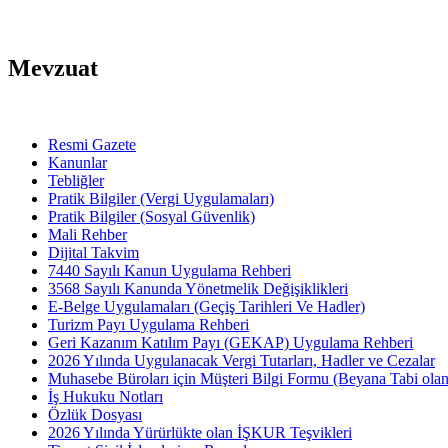
Mevzuat
Resmi Gazete
Kanunlar
Tebliğler
Pratik Bilgiler (Vergi Uygulamaları)
Pratik Bilgiler (Sosyal Güvenlik)
Mali Rehber
Dijital Takvim
7440 Sayılı Kanun Uygulama Rehberi
3568 Sayılı Kanunda Yönetmelik Değişiklikleri
E-Belge Uygulamaları (Geçiş Tarihleri Ve Hadler)
Turizm Payı Uygulama Rehberi
Geri Kazanım Katılım Payı (GEKAP) Uygulama Rehberi
2026 Yılında Uygulanacak Vergi Tutarları, Hadler ve Cezalar
Muhasebe Büroları için Müşteri Bilgi Formu (Beyana Tabi olan 
İş Hukuku Notları
Özlük Dosyası
2026 Yılında Yürürlükte olan İŞKUR Teşvikleri