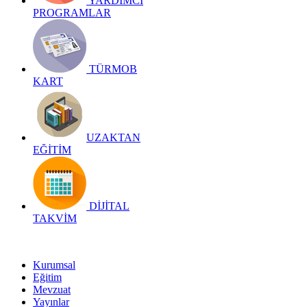
YARDIMCI
PROGRAMLAR
TÜRMOB
KART
UZAKTAN
EĞİTİM
DİJİTAL
TAKVİM
Kurumsal
Eğitim
Mevzuat
Yayınlar