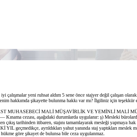
iyi çalışmalar yeni ruhsat aldım 5 sene önce stajyer değil çalışan ola
enim hakkımda şikayette bulunma hakkı var mı? İlgiliniz için teşekkür e
ST MUHASEBECİ MALİ MÜŞAVİRLİK VE YEMİNLİ MALİ MÜ
 Kınama cezası, aşağıdaki durumlarda uygulanır: ş) Mesleki bürolarda
ten çıkış tarihinden itibaren, stajını tamamlayarak mesleği yapmaya hak
 İKİ YIL geçmedikçe, ayrıldıkları yahut yanında staj yaptıkları meslek m
me göre şikayet de bulunsa bile ceza uygulanmaz.