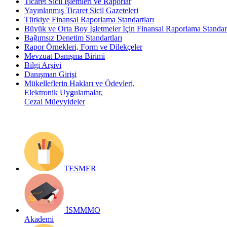
Ticaret Sicil İşlemleri ve Raporlar
Yayınlanmış Ticaret Sicil Gazeteleri
Türkiye Finansal Raporlama Standartları
Büyük ve Orta Boy İşletmeler İçin Finansal Raporlama Stand
Bağımsız Denetim Standartları
Rapor Örnekleri, Form ve Dilekçeler
Mevzuat Danışma Birimi
Bilgi Arşivi
Danışman Girişi
Mükelleflerin Hakları ve Ödevleri,
Elektronik Uygulamalar,
Cezai Müeyyideler
TESMER
İSMMMO
Akademi