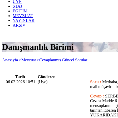
ÜYE
STAJ
EĞİTİM
MEVZUAT
YAYINLAR
ARŞİV
Danışmanlık Birimi
Anasayfa >
Mevzuat >
Cevaplanmış Güncel Sorular
Tarih
Gönderen
06.02.2026 10:51
(Üye)
Soru :
Merhaba, 
mali müşavirin b
Cevap :
SERBE
Cezası Madde 6 —
mensuplarının iş
tarihten itibaren
YUKARIDAKİ hük