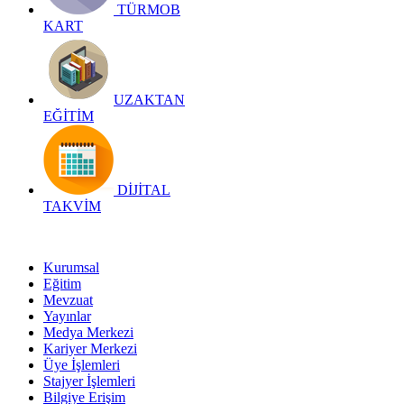
TÜRMOB
KART
UZAKTAN
EĞİTİM
DİJİTAL
TAKVİM
Kurumsal
Eğitim
Mevzuat
Yayınlar
Medya Merkezi
Kariyer Merkezi
Üye İşlemleri
Stajyer İşlemleri
Bilgiye Erişim