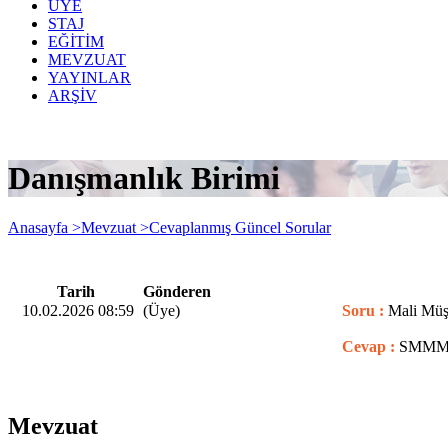
ÜYE
STAJ
EĞİTİM
MEVZUAT
YAYINLAR
ARŞİV
Danışmanlık Birimi
Anasayfa >
Mevzuat >
Cevaplanmış Güncel Sorular
Tarih
Gönderen
10.02.2026 08:59
(Üye)
Soru :
Mali Müşa
Cevap :
SMMM Te
Mevzuat