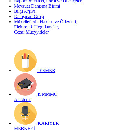
Rapor Örnekleri, Form ve Dilekçeler
Mevzuat Danışma Birimi
Bilgi Arşivi
Danışman Girişi
Mükelleflerin Hakları ve Ödevleri,
Elektronik Uygulamalar,
Cezai Müeyyideler
TESMER
İSMMMO
Akademi
KARİYER
MERKEZİ