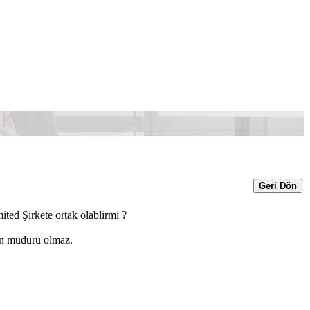
Geri Dön
ited Şirkete ortak olablirmi ?
tin müdürü olmaz.