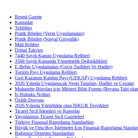
Resmi Gazete
Kanunlar
Tebliğler
Pratik Bilgiler (Vergi Uygulamaları)
Pratik Bilgiler (Sosyal Güvenlik)
Mali Rehber
Dijital Takvim
7440 Sayılı Kanun Uygulama Rehberi
3568 Sayılı Kanunda Yönetmelik Değişiklikleri
E-Belge Uygulamaları (Geçiş Tarihleri Ve Hadler)
Turizm Payı Uygulama Rehberi
Geri Kazanım Katılım Payı (GEKAP) Uygulama Rehberi
2026 Yılında Uygulanacak Vergi Tutarları, Hadler ve Cezalar
Muhasebe Büroları için Müşteri Bilgi Formu (Beyana Tabi olan 
İş Hukuku Notları
Özlük Dosyası
2026 Yılında Yürürlükte olan İŞKUR Teşvikleri
Ticaret Sicil İşlemleri ve Raporlar
Yayınlanmış Ticaret Sicil Gazeteleri
Türkiye Finansal Raporlama Standartları
Büyük ve Orta Boy İşletmeler İçin Finansal Raporlama Stand
Bağımsız Denetim Standartları