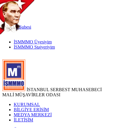
TR
|
EN
İnternet
Şubesi
İSMMMO Üyesiyim
İSMMMO Stajyeriyim
İSTANBUL SERBEST MUHASEBECİ
MALİ MÜŞAVİRLER ODASI
KURUMSAL
BİLGİYE ERİŞİM
MEDYA MERKEZİ
İLETİŞİM