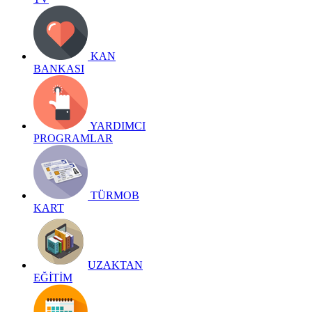
KAN
BANKASI
YARDIMCI
PROGRAMLAR
TÜRMOB
KART
UZAKTAN
EĞİTİM