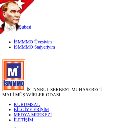
TR
|
EN
İnternet
Şubesi
İSMMMO Üyesiyim
İSMMMO Stajyeriyim
İSTANBUL SERBEST MUHASEBECİ
MALİ MÜŞAVİRLER ODASI
KURUMSAL
BİLGİYE ERİŞİM
MEDYA MERKEZİ
İLETİŞİM