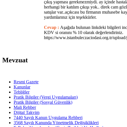
çıkış yapması gerekmezmiydi. ay içinde hasta
herhangi bir katılım çıkışı yok.. direk cam gözl
satışlar var..açıkcası bu firmanın muhasebe kayı
yardımlarınız için teşekkürler.
Cevap :
Aşağıda bulunan linkdeki bilgileri in
KDV si oranını % 10 olarak değerlendiriniz.
https://www.istanbuleczaciodasi.org.tr/uploa
Mevzuat
Resmi Gazete
Kanunlar
Tebliğler
Pratik Bilgiler (Vergi Uygulamaları)
Pratik Bilgiler (Sosyal Güvenlik)
Mali Rehber
Dijital Takvim
7440 Sayılı Kanun Uygulama Rehberi
3568 Sayılı Kanunda Yönetmelik Değişiklikleri