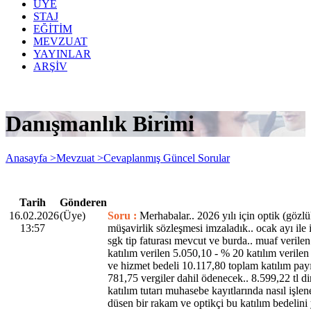
ÜYE
STAJ
EĞİTİM
MEVZUAT
YAYINLAR
ARŞİV
Danışmanlık Birimi
Anasayfa >
Mevzuat >
Cevaplanmış Güncel Sorular
Tarih
Gönderen
16.02.2026
(Üye)
Soru :
Merhabalar.. 2026 yılı için optik (gözlü
13:57
müşavirlik sözleşmesi imzaladık.. ocak ayı ile 
sgk tip faturası mevcut ve burda.. muaf verile
katılım verilen 5.050,10 - % 20 katılım verile
ve hizmet bedeli 10.117,80 toplam katılım pa
781,75 vergiler dahil ödenecek.. 8.599,22 tl di
katılım tutarı muhasebe kayıtlarında nasıl işlen
düsen bir rakam ve optikçi bu katılım bedelini