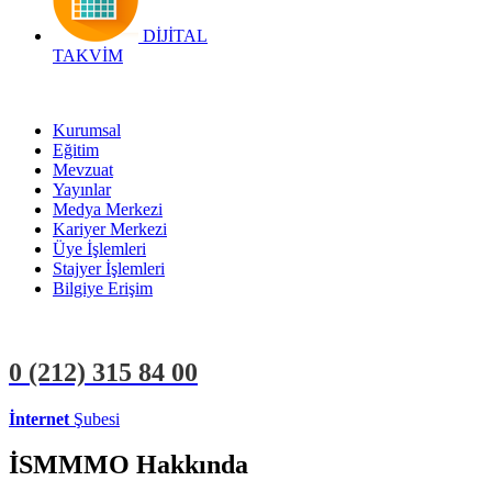
DİJİTAL
TAKVİM
Kurumsal
Eğitim
Mevzuat
Yayınlar
Medya Merkezi
Kariyer Merkezi
Üye İşlemleri
Stajyer İşlemleri
Bilgiye Erişim
0 (212)
315 84 00
İnternet
Şubesi
ÜYE İŞLEMLERİ
STAJYER İŞLEMLERİ
İSMMMO Hakkında