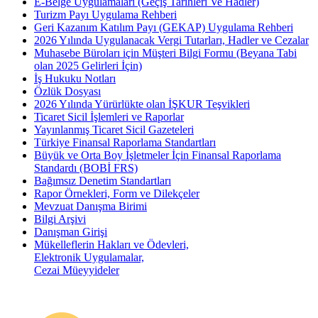
E-Belge Uygulamaları (Geçiş Tarihleri Ve Hadler)
Turizm Payı Uygulama Rehberi
Geri Kazanım Katılım Payı (GEKAP) Uygulama Rehberi
2026 Yılında Uygulanacak Vergi Tutarları, Hadler ve Cezalar
Muhasebe Büroları için Müşteri Bilgi Formu (Beyana Tabi
olan 2025 Gelirleri İçin)
İş Hukuku Notları
Özlük Dosyası
2026 Yılında Yürürlükte olan İŞKUR Teşvikleri
Ticaret Sicil İşlemleri ve Raporlar
Yayınlanmış Ticaret Sicil Gazeteleri
Türkiye Finansal Raporlama Standartları
Büyük ve Orta Boy İşletmeler İçin Finansal Raporlama
Standardı (BOBİ FRS)
Bağımsız Denetim Standartları
Rapor Örnekleri, Form ve Dilekçeler
Mevzuat Danışma Birimi
Bilgi Arşivi
Danışman Girişi
Mükelleflerin Hakları ve Ödevleri,
Elektronik Uygulamalar,
Cezai Müeyyideler