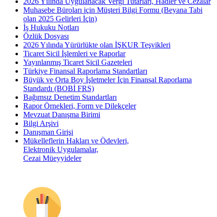
2026 Yılında Uygulanacak Vergi Tutarları, Hadler ve Cezalar
Muhasebe Büroları için Müşteri Bilgi Formu (Beyana Tabi
olan 2025 Gelirleri İçin)
İş Hukuku Notları
Özlük Dosyası
2026 Yılında Yürürlükte olan İŞKUR Teşvikleri
Ticaret Sicil İşlemleri ve Raporlar
Yayınlanmış Ticaret Sicil Gazeteleri
Türkiye Finansal Raporlama Standartları
Büyük ve Orta Boy İşletmeler İçin Finansal Raporlama
Standardı (BOBİ FRS)
Bağımsız Denetim Standartları
Rapor Örnekleri, Form ve Dilekçeler
Mevzuat Danışma Birimi
Bilgi Arşivi
Danışman Girişi
Mükelleflerin Hakları ve Ödevleri,
Elektronik Uygulamalar,
Cezai Müeyyideler