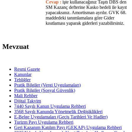
Cevap :
işte kullanacağınız Taşıtı DBS den
SM Kazanç defterine Kasko bedeli ile kayıt
yapacaksınız. Amortisman ayrılır. GVK 68.
maddedeki tanımlamalara göre Gider
kısıtlaması yaparak giderleri yazabilirsiniz.
Mevzuat
Resmi Gazete
Kanunlar
Tebliğler
Pratik Bilgiler (Vergi Uygulamaları)
Pratik Bilgiler (Sosyal Güvenlik)
Mali Rehber
Dijital Takvim
7440 Sayılı Kanun Uygulama Rehberi
3568 Sayılı Kanunda Yönetmelik Değişiklikleri
E-Belge Uygulamaları (Geçiş Tarihleri Ve Hadler)
Turizm Payı Uygulama Rehberi
Geri Kazanım Katılım Payı (GEKAP) Uygulama Rehberi