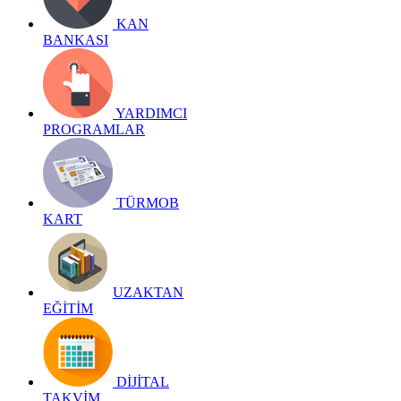
KAN
BANKASI
YARDIMCI
PROGRAMLAR
TÜRMOB
KART
UZAKTAN
EĞİTİM
DİJİTAL
TAKVİM