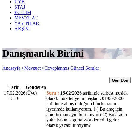
ÜYE
STAJ
EĞİTİM
MEVZUAT
YAYINLAR
ARŞİV
Danışmanlık Birimi
Anasayfa >
Mevzuat >
Cevaplanmış Güncel Sorular
Geri Dön
Tarih
Gönderen
17.02.2026
(Üye)
Soru :
16/02/2026 tarihinde serbest meslek
13:16
olarak mükllefiyetim başladı. 01/06/2000
tarihinde almış olduğum binek aracımı
işyerimde kullanıyorum. 1 ) Bu araç için
amortisman ayırabilir miyim? '2) Bu aracın
yakıt bakım sigorta vs giderlerini gider
olarak yazabilir miyim?