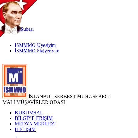
TR
|
EN
İnternet
Şubesi
İSMMMO Üyesiyim
İSMMMO Stajyeriyim
İSTANBUL SERBEST MUHASEBECİ
MALİ MÜŞAVİRLER ODASI
KURUMSAL
BİLGİYE ERİŞİM
MEDYA MERKEZİ
İLETİŞİM