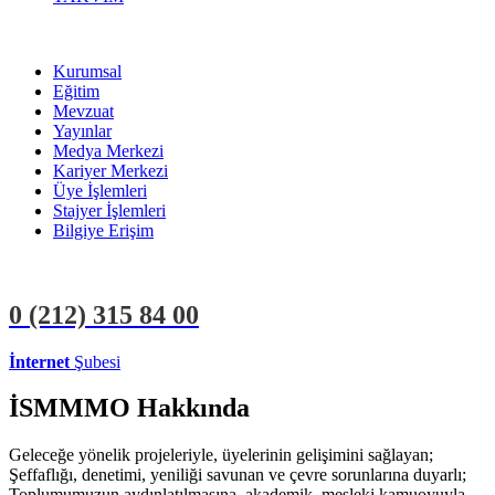
Kurumsal
Eğitim
Mevzuat
Yayınlar
Medya Merkezi
Kariyer Merkezi
Üye İşlemleri
Stajyer İşlemleri
Bilgiye Erişim
0 (212)
315 84 00
İnternet
Şubesi
ÜYE İŞLEMLERİ
STAJYER İŞLEMLERİ
İSMMMO Hakkında
Geleceğe yönelik projeleriyle, üyelerinin gelişimini sağlayan;
Şeffaflığı, denetimi, yeniliği savunan ve çevre sorunlarına duyarlı;
Toplumumuzun aydınlatılmasına, akademik, mesleki kamuoyuyla