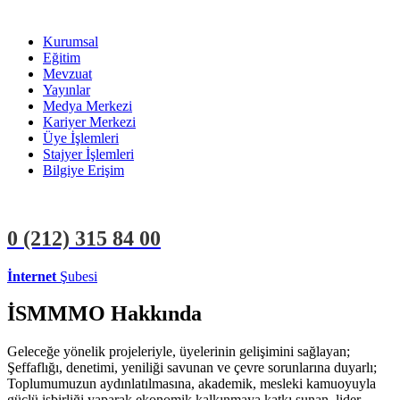
Kurumsal
Eğitim
Mevzuat
Yayınlar
Medya Merkezi
Kariyer Merkezi
Üye İşlemleri
Stajyer İşlemleri
Bilgiye Erişim
0 (212)
315 84 00
İnternet
Şubesi
ÜYE İŞLEMLERİ
STAJYER İŞLEMLERİ
İSMMMO Hakkında
Geleceğe yönelik projeleriyle, üyelerinin gelişimini sağlayan;
Şeffaflığı, denetimi, yeniliği savunan ve çevre sorunlarına duyarlı;
Toplumumuzun aydınlatılmasına, akademik, mesleki kamuoyuyla
güçlü işbirliği yaparak ekonomik kalkınmaya katkı sunan, lider