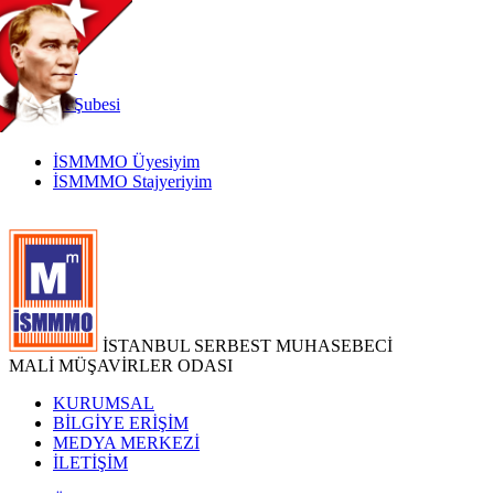
TR
|
EN
İnternet
Şubesi
İSMMMO Üyesiyim
İSMMMO Stajyeriyim
İSTANBUL SERBEST MUHASEBECİ
MALİ MÜŞAVİRLER ODASI
KURUMSAL
BİLGİYE ERİŞİM
MEDYA MERKEZİ
İLETİŞİM