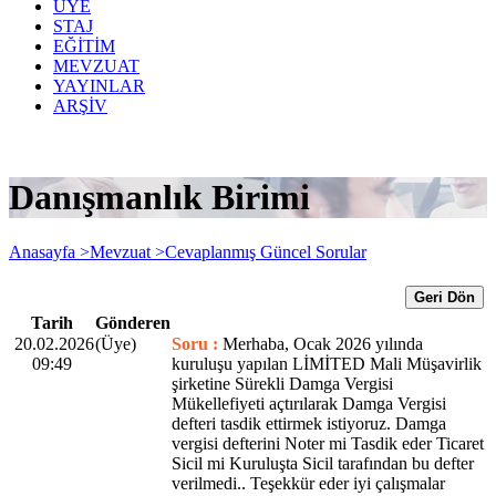
ÜYE
STAJ
EĞİTİM
MEVZUAT
YAYINLAR
ARŞİV
Danışmanlık Birimi
Anasayfa >
Mevzuat >
Cevaplanmış Güncel Sorular
Geri Dön
Tarih
Gönderen
20.02.2026
(Üye)
Soru :
Merhaba, Ocak 2026 yılında
09:49
kuruluşu yapılan LİMİTED Mali Müşavirlik
şirketine Sürekli Damga Vergisi
Mükellefiyeti açtırılarak Damga Vergisi
defteri tasdik ettirmek istiyoruz. Damga
vergisi defterini Noter mi Tasdik eder Ticaret
Sicil mi Kuruluşta Sicil tarafından bu defter
verilmedi.. Teşekkür eder iyi çalışmalar