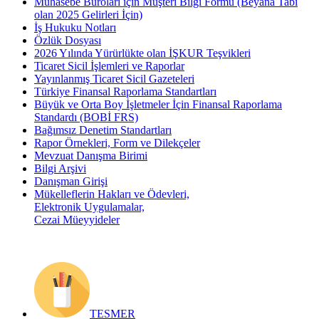
Muhasebe Büroları için Müşteri Bilgi Formu (Beyana Tabi
olan 2025 Gelirleri İçin)
İş Hukuku Notları
Özlük Dosyası
2026 Yılında Yürürlükte olan İŞKUR Teşvikleri
Ticaret Sicil İşlemleri ve Raporlar
Yayınlanmış Ticaret Sicil Gazeteleri
Türkiye Finansal Raporlama Standartları
Büyük ve Orta Boy İşletmeler İçin Finansal Raporlama
Standardı (BOBİ FRS)
Bağımsız Denetim Standartları
Rapor Örnekleri, Form ve Dilekçeler
Mevzuat Danışma Birimi
Bilgi Arşivi
Danışman Girişi
Mükelleflerin Hakları ve Ödevleri,
Elektronik Uygulamalar,
Cezai Müeyyideler
TESMER