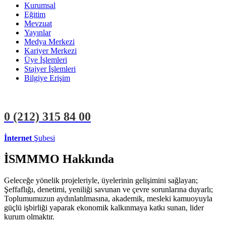
Kurumsal
Eğitim
Mevzuat
Yayınlar
Medya Merkezi
Kariyer Merkezi
Üye İşlemleri
Stajyer İşlemleri
Bilgiye Erişim
0 (212)
315 84 00
İnternet
Şubesi
ÜYE İŞLEMLERİ
STAJYER İŞLEMLERİ
İSMMMO Hakkında
Geleceğe yönelik projeleriyle, üyelerinin gelişimini sağlayan;
Şeffaflığı, denetimi, yeniliği savunan ve çevre sorunlarına duyarlı;
Toplumumuzun aydınlatılmasına, akademik, mesleki kamuoyuyla
güçlü işbirliği yaparak ekonomik kalkınmaya katkı sunan, lider
kurum olmaktır.