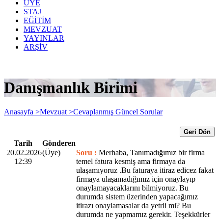
ÜYE
STAJ
EĞİTİM
MEVZUAT
YAYINLAR
ARŞİV
Danışmanlık Birimi
Anasayfa >
Mevzuat >
Cevaplanmış Güncel Sorular
Geri Dön
Tarih
Gönderen
20.02.2026
(Üye)
Soru :
Merhaba, Tanımadığımız bir firma
12:39
temel fatura kesmiş ama firmaya da
ulaşamıyoruz .Bu faturaya itiraz edicez fakat
firmaya ulaşamadığımız için onaylayıp
onaylamayacaklarını bilmiyoruz. Bu
durumda sistem üzerinden yapacağımız
itirazı onaylamasalar da yetrli mi? Bu
durumda ne yapmamız gerekir. Teşekkürler