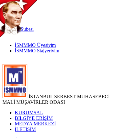
TR
|
EN
İnternet
Şubesi
İSMMMO Üyesiyim
İSMMMO Stajyeriyim
İSTANBUL SERBEST MUHASEBECİ
MALİ MÜŞAVİRLER ODASI
KURUMSAL
BİLGİYE ERİŞİM
MEDYA MERKEZİ
İLETİŞİM