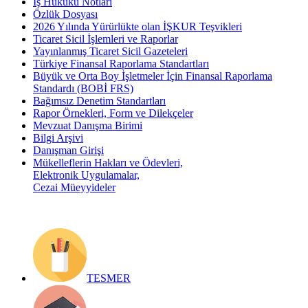
İş Hukuku Notları
Özlük Dosyası
2026 Yılında Yürürlükte olan İŞKUR Teşvikleri
Ticaret Sicil İşlemleri ve Raporlar
Yayınlanmış Ticaret Sicil Gazeteleri
Türkiye Finansal Raporlama Standartları
Büyük ve Orta Boy İşletmeler İçin Finansal Raporlama
Standardı (BOBİ FRS)
Bağımsız Denetim Standartları
Rapor Örnekleri, Form ve Dilekçeler
Mevzuat Danışma Birimi
Bilgi Arşivi
Danışman Girişi
Mükelleflerin Hakları ve Ödevleri,
Elektronik Uygulamalar,
Cezai Müeyyideler
TESMER