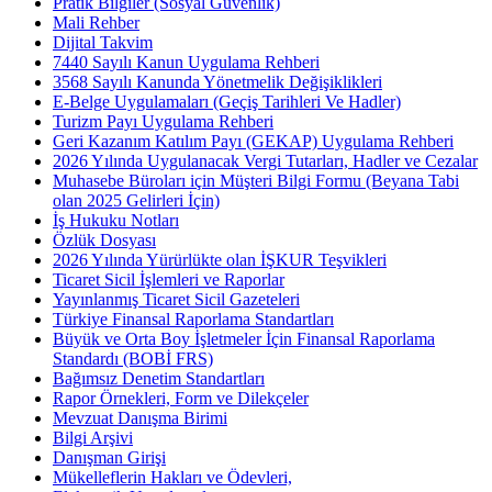
Pratik Bilgiler (Sosyal Güvenlik)
Mali Rehber
Dijital Takvim
7440 Sayılı Kanun Uygulama Rehberi
3568 Sayılı Kanunda Yönetmelik Değişiklikleri
E-Belge Uygulamaları (Geçiş Tarihleri Ve Hadler)
Turizm Payı Uygulama Rehberi
Geri Kazanım Katılım Payı (GEKAP) Uygulama Rehberi
2026 Yılında Uygulanacak Vergi Tutarları, Hadler ve Cezalar
Muhasebe Büroları için Müşteri Bilgi Formu (Beyana Tabi
olan 2025 Gelirleri İçin)
İş Hukuku Notları
Özlük Dosyası
2026 Yılında Yürürlükte olan İŞKUR Teşvikleri
Ticaret Sicil İşlemleri ve Raporlar
Yayınlanmış Ticaret Sicil Gazeteleri
Türkiye Finansal Raporlama Standartları
Büyük ve Orta Boy İşletmeler İçin Finansal Raporlama
Standardı (BOBİ FRS)
Bağımsız Denetim Standartları
Rapor Örnekleri, Form ve Dilekçeler
Mevzuat Danışma Birimi
Bilgi Arşivi
Danışman Girişi
Mükelleflerin Hakları ve Ödevleri,