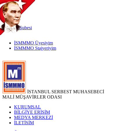
TR
|
EN
İnternet
Şubesi
İSMMMO Üyesiyim
İSMMMO Stajyeriyim
İSTANBUL SERBEST MUHASEBECİ
MALİ MÜŞAVİRLER ODASI
KURUMSAL
BİLGİYE ERİŞİM
MEDYA MERKEZİ
İLETİŞİM