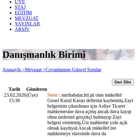
ÜYE
STAJ
EĞİTİM
MEVZUAT
YAYINLAR
ARŞİV
Danışmanlık Birimi
Anasayfa >
Mevzuat >
Cevaplanmış Güncel Sorular
Geri Dön
Tarih
Gönderen
23.02.2026
(Üye)
Soru :
merhabalar,ltd.şti olan mükellef
15:38
Genel Kurul Kararı defterini kaybetmiş.Zayi
belgesinin çıkarılması için Asliye Ticaret
mahkemesine dava açmış ancak dava kayıp
olma nedenini gerçekçi bulmayıp Zayi
belgesi vermemiş.Üst mahkeme yolu açık
olmak kaydıyal.Ancak mükellef üst
mahkemeye süresinde dava da