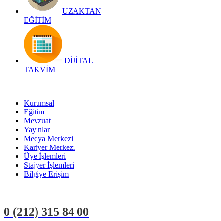
UZAKTAN
EĞİTİM
DİJİTAL
TAKVİM
Kurumsal
Eğitim
Mevzuat
Yayınlar
Medya Merkezi
Kariyer Merkezi
Üye İşlemleri
Stajyer İşlemleri
Bilgiye Erişim
0 (212)
315 84 00