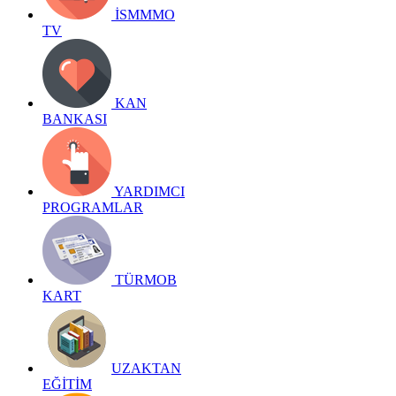
İSMMMO
TV
KAN
BANKASI
YARDIMCI
PROGRAMLAR
TÜRMOB
KART
UZAKTAN
EĞİTİM