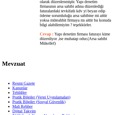
olarak düzenlenmiştir. Yapı denetim
firmasının arsa sahibi adına düzenlediği
faturalardaki tevkifatlı kdv yi beyan edip
ödeme sorumluluğu arsa sahibine mi aittir
yoksa müteahhit firmaya mı aittir bu konuda
bilgi alabilirmiyim ? teşekkürler.
Cevap :
Yapı denetim firması faturayı kime
düzenliyor ,ise muhatap odur.(Arsa sahibi
Mükellef)
Mevzuat
Resmi Gazete
Kanunlar
Tebliğler
Pratik Bilgiler (Vergi Uygulamaları)
Pratik Bilgiler (Sosyal Güvenlik)
Mali Rehber
Dijital Takvim