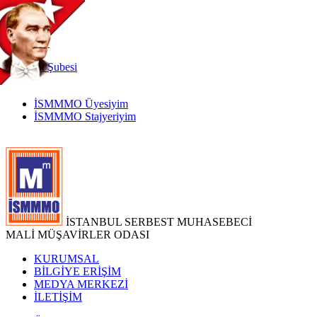
TR
|
EN
İnternet
Şubesi
İSMMMO Üyesiyim
İSMMMO Stajyeriyim
İSTANBUL SERBEST MUHASEBECİ
MALİ MÜŞAVİRLER ODASI
KURUMSAL
BİLGİYE ERİŞİM
MEDYA MERKEZİ
İLETİŞİM