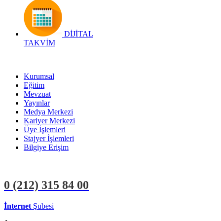
DİJİTAL
TAKVİM
Kurumsal
Eğitim
Mevzuat
Yayınlar
Medya Merkezi
Kariyer Merkezi
Üye İşlemleri
Stajyer İşlemleri
Bilgiye Erişim
0 (212)
315 84 00
İnternet
Şubesi
ÜYE İŞLEMLERİ
STAJYER İŞLEMLERİ