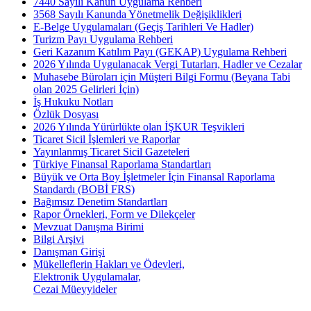
7440 Sayılı Kanun Uygulama Rehberi
3568 Sayılı Kanunda Yönetmelik Değişiklikleri
E-Belge Uygulamaları (Geçiş Tarihleri Ve Hadler)
Turizm Payı Uygulama Rehberi
Geri Kazanım Katılım Payı (GEKAP) Uygulama Rehberi
2026 Yılında Uygulanacak Vergi Tutarları, Hadler ve Cezalar
Muhasebe Büroları için Müşteri Bilgi Formu (Beyana Tabi
olan 2025 Gelirleri İçin)
İş Hukuku Notları
Özlük Dosyası
2026 Yılında Yürürlükte olan İŞKUR Teşvikleri
Ticaret Sicil İşlemleri ve Raporlar
Yayınlanmış Ticaret Sicil Gazeteleri
Türkiye Finansal Raporlama Standartları
Büyük ve Orta Boy İşletmeler İçin Finansal Raporlama
Standardı (BOBİ FRS)
Bağımsız Denetim Standartları
Rapor Örnekleri, Form ve Dilekçeler
Mevzuat Danışma Birimi
Bilgi Arşivi
Danışman Girişi
Mükelleflerin Hakları ve Ödevleri,
Elektronik Uygulamalar,
Cezai Müeyyideler