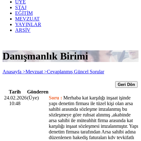
ÜYE
STAJ
EĞİTİM
MEVZUAT
YAYINLAR
ARŞİV
Danışmanlık Birimi
Anasayfa >
Mevzuat >
Cevaplanmış Güncel Sorular
Geri Dön
Tarih
Gönderen
24.02.2026
(Üye)
Soru :
Merhaba kat karşılığı inşaat işinde
10:48
yapı denetim firması ile tüzel kişi olan arsa
sahibi arasında sözleşme imzalanmış bu
sözleşmeye göre ruhsat alınmış ,akabinde
arsa sahibi ile müteahhit firma arasında kat
karşılığı inşaat sözleşmesi imzalanmıştır. Yapı
denetim firması tarafından Arsa sahibi adına
düzenlenen hakediş faturaları kdv tevkifatlı