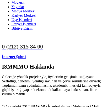
Mevzuat
Yayınlar
Medya Merkezi
Kariyer Merkezi
Üye İşlemleri
Stajyer İşlemleri
Bilgiye Erişim
0 (212)
315 84 00
İnternet
Şubesi
ÜYE İŞLEMLERİ
STAJYER İŞLEMLERİ
İSMMMO Hakkında
Geleceğe yönelik projeleriyle, üyelerinin gelişimini sağlayan;
Şeffaflığı, denetimi, yeniliği savunan ve çevre sorunlarına duyarlı;
Toplumumuzun aydınlatılmasına, akademik, mesleki kamuoyuyla
güçlü işbirliği yaparak ekonomik kalkınmaya katkı sunan, lider
kurum olmaktır.
© Copyright 2017 ISMMMO İstanbul Serbest Muhasebeci Mali