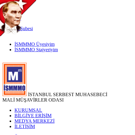
TR
|
EN
İnternet
Şubesi
İSMMMO Üyesiyim
İSMMMO Stajyeriyim
İSTANBUL SERBEST MUHASEBECİ
MALİ MÜŞAVİRLER ODASI
KURUMSAL
BİLGİYE ERİŞİM
MEDYA MERKEZİ
İLETİŞİM