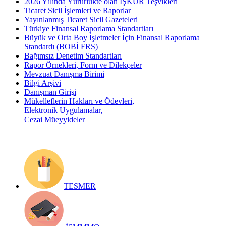
2026 Yılında Yürürlükte olan İŞKUR Teşvikleri
Ticaret Sicil İşlemleri ve Raporlar
Yayınlanmış Ticaret Sicil Gazeteleri
Türkiye Finansal Raporlama Standartları
Büyük ve Orta Boy İşletmeler İçin Finansal Raporlama
Standardı (BOBİ FRS)
Bağımsız Denetim Standartları
Rapor Örnekleri, Form ve Dilekçeler
Mevzuat Danışma Birimi
Bilgi Arşivi
Danışman Girişi
Mükelleflerin Hakları ve Ödevleri,
Elektronik Uygulamalar,
Cezai Müeyyideler
TESMER