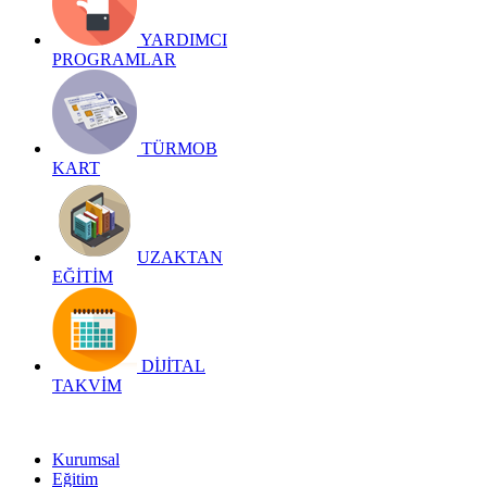
YARDIMCI
PROGRAMLAR
TÜRMOB
KART
UZAKTAN
EĞİTİM
DİJİTAL
TAKVİM
Kurumsal
Eğitim