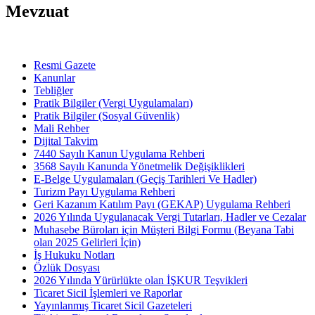
Mevzuat
Resmi Gazete
Kanunlar
Tebliğler
Pratik Bilgiler (Vergi Uygulamaları)
Pratik Bilgiler (Sosyal Güvenlik)
Mali Rehber
Dijital Takvim
7440 Sayılı Kanun Uygulama Rehberi
3568 Sayılı Kanunda Yönetmelik Değişiklikleri
E-Belge Uygulamaları (Geçiş Tarihleri Ve Hadler)
Turizm Payı Uygulama Rehberi
Geri Kazanım Katılım Payı (GEKAP) Uygulama Rehberi
2026 Yılında Uygulanacak Vergi Tutarları, Hadler ve Cezalar
Muhasebe Büroları için Müşteri Bilgi Formu (Beyana Tabi
olan 2025 Gelirleri İçin)
İş Hukuku Notları
Özlük Dosyası
2026 Yılında Yürürlükte olan İŞKUR Teşvikleri
Ticaret Sicil İşlemleri ve Raporlar
Yayınlanmış Ticaret Sicil Gazeteleri