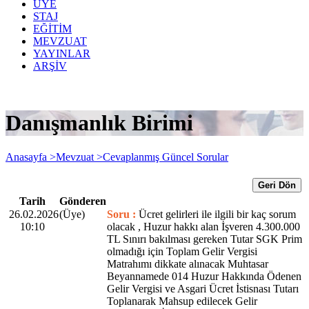
ÜYE
STAJ
EĞİTİM
MEVZUAT
YAYINLAR
ARŞİV
Danışmanlık Birimi
Anasayfa >
Mevzuat >
Cevaplanmış Güncel Sorular
Geri Dön
Tarih
Gönderen
26.02.2026
(Üye)
Soru :
Ücret gelirleri ile ilgili bir kaç sorum
10:10
olacak , Huzur hakkı alan İşveren 4.300.000
TL Sınırı bakılması gereken Tutar SGK Prim
olmadığı için Toplam Gelir Vergisi
Matrahımı dikkate alınacak Muhtasar
Beyannamede 014 Huzur Hakkında Ödenen
Gelir Vergisi ve Asgari Ücret İstisnası Tutarı
Toplanarak Mahsup edilecek Gelir