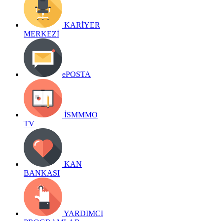
KARİYER
MERKEZİ
ePOSTA
İSMMMO
TV
KAN
BANKASI
YARDIMCI