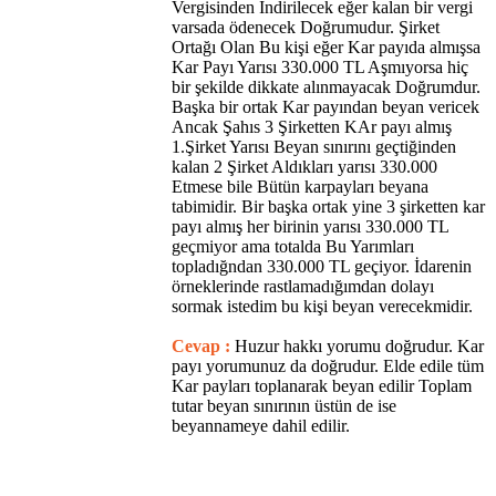
Vergisinden İndirilecek eğer kalan bir vergi
varsada ödenecek Doğrumudur. Şirket
Ortağı Olan Bu kişi eğer Kar payıda almışsa
Kar Payı Yarısı 330.000 TL Aşmıyorsa hiç
bir şekilde dikkate alınmayacak Doğrumdur.
Başka bir ortak Kar payından beyan vericek
Ancak Şahıs 3 Şirketten KAr payı almış
1.Şirket Yarısı Beyan sınırını geçtiğinden
kalan 2 Şirket Aldıkları yarısı 330.000
Etmese bile Bütün karpayları beyana
tabimidir. Bir başka ortak yine 3 şirketten kar
payı almış her birinin yarısı 330.000 TL
geçmiyor ama totalda Bu Yarımları
topladığndan 330.000 TL geçiyor. İdarenin
örneklerinde rastlamadığımdan dolayı
sormak istedim bu kişi beyan verecekmidir.
Cevap :
Huzur hakkı yorumu doğrudur. Kar
payı yorumunuz da doğrudur. Elde edile tüm
Kar payları toplanarak beyan edilir Toplam
tutar beyan sınırının üstün de ise
beyannameye dahil edilir.