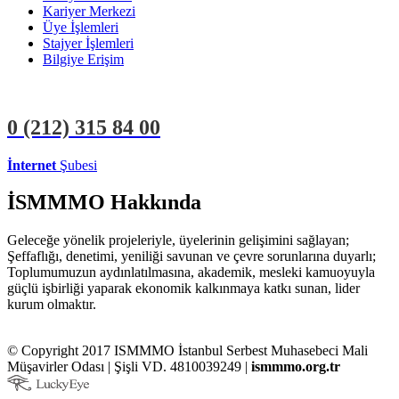
Kariyer Merkezi
Üye İşlemleri
Stajyer İşlemleri
Bilgiye Erişim
0 (212)
315 84 00
İnternet
Şubesi
ÜYE İŞLEMLERİ
STAJYER İŞLEMLERİ
İSMMMO Hakkında
Geleceğe yönelik projeleriyle, üyelerinin gelişimini sağlayan;
Şeffaflığı, denetimi, yeniliği savunan ve çevre sorunlarına duyarlı;
Toplumumuzun aydınlatılmasına, akademik, mesleki kamuoyuyla
güçlü işbirliği yaparak ekonomik kalkınmaya katkı sunan, lider
kurum olmaktır.
© Copyright 2017 ISMMMO İstanbul Serbest Muhasebeci Mali
Müşavirler Odası | Şişli VD. 4810039249 |
ismmmo.org.tr