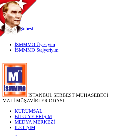
TR
|
EN
İnternet
Şubesi
İSMMMO Üyesiyim
İSMMMO Stajyeriyim
İSTANBUL SERBEST MUHASEBECİ
MALİ MÜŞAVİRLER ODASI
KURUMSAL
BİLGİYE ERİŞİM
MEDYA MERKEZİ
İLETİŞİM