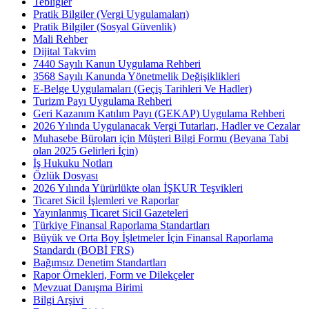
Tebliğler
Pratik Bilgiler (Vergi Uygulamaları)
Pratik Bilgiler (Sosyal Güvenlik)
Mali Rehber
Dijital Takvim
7440 Sayılı Kanun Uygulama Rehberi
3568 Sayılı Kanunda Yönetmelik Değişiklikleri
E-Belge Uygulamaları (Geçiş Tarihleri Ve Hadler)
Turizm Payı Uygulama Rehberi
Geri Kazanım Katılım Payı (GEKAP) Uygulama Rehberi
2026 Yılında Uygulanacak Vergi Tutarları, Hadler ve Cezalar
Muhasebe Büroları için Müşteri Bilgi Formu (Beyana Tabi
olan 2025 Gelirleri İçin)
İş Hukuku Notları
Özlük Dosyası
2026 Yılında Yürürlükte olan İŞKUR Teşvikleri
Ticaret Sicil İşlemleri ve Raporlar
Yayınlanmış Ticaret Sicil Gazeteleri
Türkiye Finansal Raporlama Standartları
Büyük ve Orta Boy İşletmeler İçin Finansal Raporlama
Standardı (BOBİ FRS)
Bağımsız Denetim Standartları
Rapor Örnekleri, Form ve Dilekçeler
Mevzuat Danışma Birimi
Bilgi Arşivi