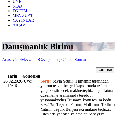
ÜYE
STAJ
EĞİTİM
MEVZUAT
YAYINLAR
ARŞİV
Danışmanlık Birimi
Anasayfa >
Mevzuat >
Cevaplanmış Güncel Sorular
Geri Dön
Tarih
Gönderen
26.02.2026
(Üye)
Soru :
Sayın Yetkili, Firmamız tarafından,
10:16
yatırım teşvik belgesi kapsamında teslimi
gerçekleştirilecek makine/teçhizat için fatura
düzenleme aşamasında tereddüt
yaşanmaktadır.( İstisnaya konu teslim kodu
308-13/d Teşvikli Yatırım Mallarının Teslimi)
Yatırım Teşvik Belgesi eki makine-teçhizat
listesinde yer alan kaleme ait Sanayi ve