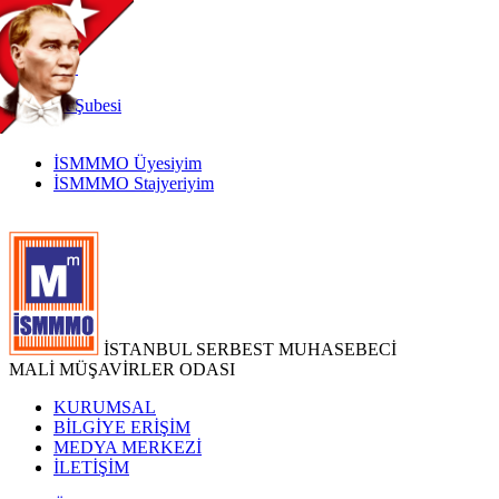
TR
|
EN
İnternet
Şubesi
İSMMMO Üyesiyim
İSMMMO Stajyeriyim
İSTANBUL SERBEST MUHASEBECİ
MALİ MÜŞAVİRLER ODASI
KURUMSAL
BİLGİYE ERİŞİM
MEDYA MERKEZİ
İLETİŞİM