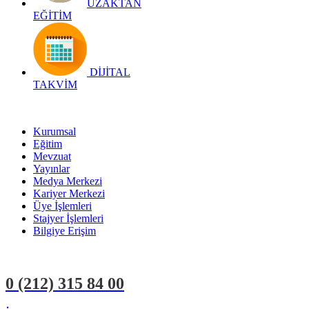
UZAKTAN
EĞİTİM
DİJİTAL
TAKVİM
Kurumsal
Eğitim
Mevzuat
Yayınlar
Medya Merkezi
Kariyer Merkezi
Üye İşlemleri
Stajyer İşlemleri
Bilgiye Erişim
0 (212)
315 84 00