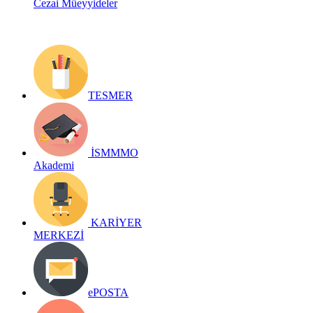
Cezai Müeyyideler
TESMER
İSMMMO
Akademi
KARİYER
MERKEZİ
ePOSTA