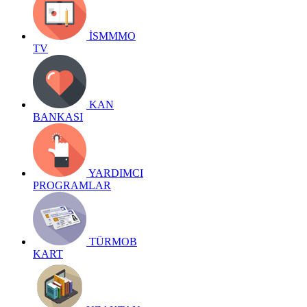
İSMMMO
TV
KAN
BANKASI
YARDIMCI
PROGRAMLAR
TÜRMOB
KART