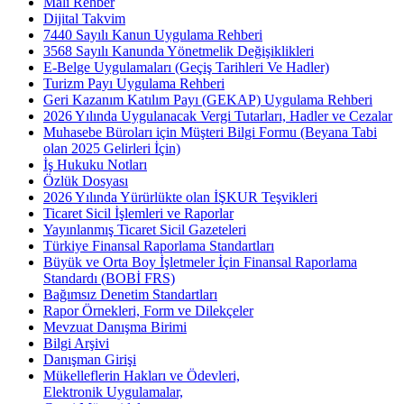
Mali Rehber
Dijital Takvim
7440 Sayılı Kanun Uygulama Rehberi
3568 Sayılı Kanunda Yönetmelik Değişiklikleri
E-Belge Uygulamaları (Geçiş Tarihleri Ve Hadler)
Turizm Payı Uygulama Rehberi
Geri Kazanım Katılım Payı (GEKAP) Uygulama Rehberi
2026 Yılında Uygulanacak Vergi Tutarları, Hadler ve Cezalar
Muhasebe Büroları için Müşteri Bilgi Formu (Beyana Tabi
olan 2025 Gelirleri İçin)
İş Hukuku Notları
Özlük Dosyası
2026 Yılında Yürürlükte olan İŞKUR Teşvikleri
Ticaret Sicil İşlemleri ve Raporlar
Yayınlanmış Ticaret Sicil Gazeteleri
Türkiye Finansal Raporlama Standartları
Büyük ve Orta Boy İşletmeler İçin Finansal Raporlama
Standardı (BOBİ FRS)
Bağımsız Denetim Standartları
Rapor Örnekleri, Form ve Dilekçeler
Mevzuat Danışma Birimi
Bilgi Arşivi
Danışman Girişi
Mükelleflerin Hakları ve Ödevleri,
Elektronik Uygulamalar,