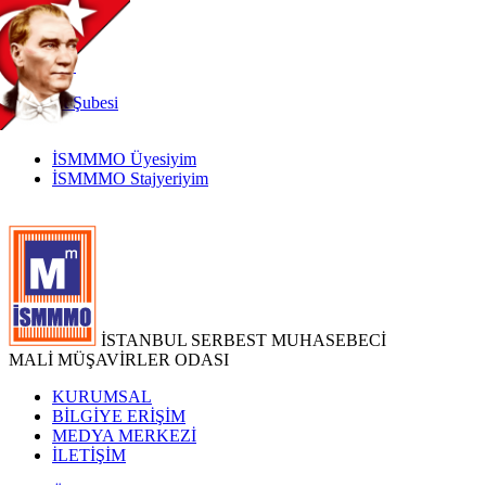
TR
|
EN
İnternet
Şubesi
İSMMMO Üyesiyim
İSMMMO Stajyeriyim
İSTANBUL SERBEST MUHASEBECİ
MALİ MÜŞAVİRLER ODASI
KURUMSAL
BİLGİYE ERİŞİM
MEDYA MERKEZİ
İLETİŞİM