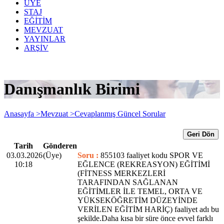
ÜYE
STAJ
EĞİTİM
MEVZUAT
YAYINLAR
ARŞİV
Danışmanlık Birimi
Anasayfa >
Mevzuat >
Cevaplanmış Güncel Sorular
Geri Dön
Tarih
Gönderen
03.03.2026
(Üye)
Soru :
855103 faaliyet kodu SPOR VE
10:18
EĞLENCE (REKREASYON) EĞİTİMİ
(FİTNESS MERKEZLERİ
TARAFINDAN SAĞLANAN
EĞİTİMLER İLE TEMEL, ORTA VE
YÜKSEKÖĞRETİM DÜZEYİNDE
VERİLEN EĞİTİM HARİÇ) faaliyet adı bu
şekilde.Daha kısa bir süre önce evvel farklı