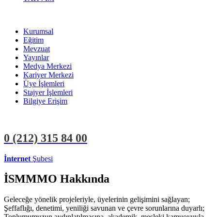
Kurumsal
Eğitim
Mevzuat
Yayınlar
Medya Merkezi
Kariyer Merkezi
Üye İşlemleri
Stajyer İşlemleri
Bilgiye Erişim
0 (212)
315 84 00
İnternet
Şubesi
ÜYE İŞLEMLERİ
STAJYER İŞLEMLERİ
İSMMMO Hakkında
Geleceğe yönelik projeleriyle, üyelerinin gelişimini sağlayan;
Şeffaflığı, denetimi, yeniliği savunan ve çevre sorunlarına duyarlı;
Toplumumuzun aydınlatılmasına, akademik, mesleki kamuoyuyla