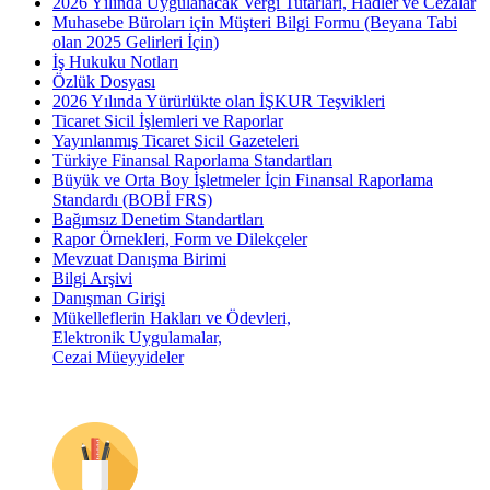
2026 Yılında Uygulanacak Vergi Tutarları, Hadler ve Cezalar
Muhasebe Büroları için Müşteri Bilgi Formu (Beyana Tabi
olan 2025 Gelirleri İçin)
İş Hukuku Notları
Özlük Dosyası
2026 Yılında Yürürlükte olan İŞKUR Teşvikleri
Ticaret Sicil İşlemleri ve Raporlar
Yayınlanmış Ticaret Sicil Gazeteleri
Türkiye Finansal Raporlama Standartları
Büyük ve Orta Boy İşletmeler İçin Finansal Raporlama
Standardı (BOBİ FRS)
Bağımsız Denetim Standartları
Rapor Örnekleri, Form ve Dilekçeler
Mevzuat Danışma Birimi
Bilgi Arşivi
Danışman Girişi
Mükelleflerin Hakları ve Ödevleri,
Elektronik Uygulamalar,
Cezai Müeyyideler