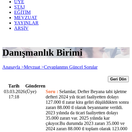
ÜYE
STAJ
EĞİTİM
MEVZUAT
YAYINLAR
ARŞİV
Danışmanlık Birimi
Anasayfa >
Mevzuat >
Cevaplanmış Güncel Sorular
Geri Dön
Tarih
Gönderen
03.03.2026
(Üye)
Soru :
Selamlar, Defter Beyana tabi işletme
17:18
defteri 2024 yılı ticari faaliyetten dolayı
127.000 tl zarar kira geliri düşüldükten sonra
zararı 88.000 tl olarak beyanname verildi.
2023 yılında da ticari faaliyetten dolayı
35.000 zararı var. 2025 yılında kar
çıkıyor.Bu durumda 2023 zararı 35.000 ve
2024 zararı 88.000 tl toplam olarak 123.000