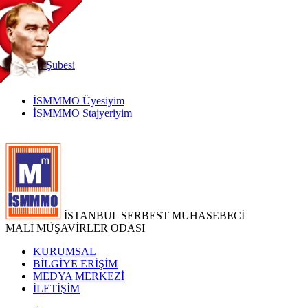
TR
|
EN
İnternet
Şubesi
İSMMMO Üyesiyim
İSMMMO Stajyeriyim
İSTANBUL SERBEST MUHASEBECİ
MALİ MÜŞAVİRLER ODASI
KURUMSAL
BİLGİYE ERİŞİM
MEDYA MERKEZİ
İLETİŞİM