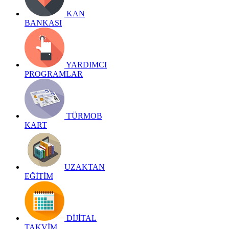
KAN
BANKASI
YARDIMCI
PROGRAMLAR
TÜRMOB
KART
UZAKTAN
EĞİTİM
DİJİTAL
TAKVİM