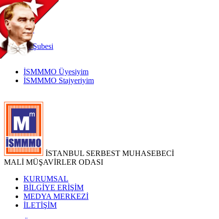
TR
|
EN
İnternet
Şubesi
İSMMMO Üyesiyim
İSMMMO Stajyeriyim
İSTANBUL SERBEST MUHASEBECİ
MALİ MÜŞAVİRLER ODASI
KURUMSAL
BİLGİYE ERİŞİM
MEDYA MERKEZİ
İLETİŞİM