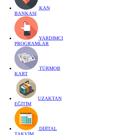
KAN
BANKASI
YARDIMCI
PROGRAMLAR
TÜRMOB
KART
UZAKTAN
EĞİTİM
DİJİTAL
TAKVİM