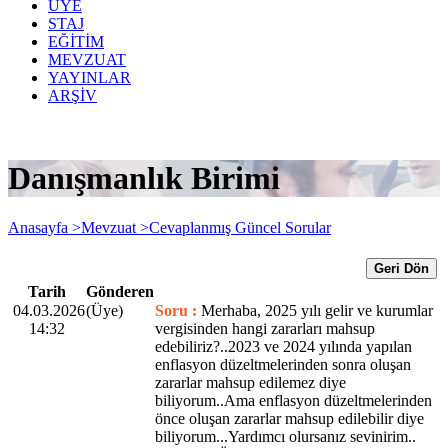
ÜYE
STAJ
EĞİTİM
MEVZUAT
YAYINLAR
ARŞİV
Danışmanlık Birimi
Anasayfa >
Mevzuat >
Cevaplanmış Güncel Sorular
Geri Dön
Tarih
Gönderen
04.03.2026
(Üye)
Soru :
Merhaba, 2025 yılı gelir ve kurumlar
14:32
vergisinden hangi zararları mahsup
edebiliriz?..2023 ve 2024 yılında yapılan
enflasyon düzeltmelerinden sonra oluşan
zararlar mahsup edilemez diye
biliyorum..Ama enflasyon düzeltmelerinden
önce oluşan zararlar mahsup edilebilir diye
biliyorum...Yardımcı olursanız sevinirim..