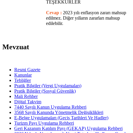
TEŞEKKÜRLER
Cevap :
2023 yılı enflasyon zararı mahsup
edilmez. Diğer yılların zararları mahsup
edilebilir.
Mevzuat
Resmi Gazete
Kanunlar
Tebliğler
Pratik Bilgiler (Vergi Uygulamaları)
Pratik Bilgiler (Sosyal Güvenlik)
Mali Rehber
Dijital Takvim
7440 Sayılı Kanun Uygulama Rehberi
3568 Sayılı Kanunda Yönetmelik Değişiklikleri
E-Belge Uygulamaları (Geçiş Tarihleri Ve Hadler)
Turizm Payı Uygulama Rehberi
Geri Kazanım Katılım Payı (GEKAP) Uygulama Rehberi