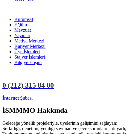
Kurumsal
Eğitim
Mevzuat
Yayınlar
Medya Merkezi
Kariyer Merkezi
Üye İşlemleri
Stajyer İşlemleri
Bilgiye Erişim
0 (212)
315 84 00
İnternet
Şubesi
ÜYE İŞLEMLERİ
STAJYER İŞLEMLERİ
İSMMMO Hakkında
Geleceğe yönelik projeleriyle, üyelerinin gelişimini sağlayan;
Şeffaflığı, denetimi, yeniliği savunan ve çevre sorunlarına duyarlı;
Toplumumuzun aydınlatılmasına, akademik, mesleki kamuoyuyla