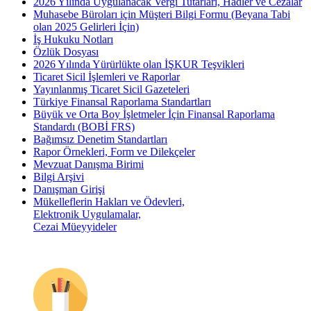
2026 Yılında Uygulanacak Vergi Tutarları, Hadler ve Cezalar
Muhasebe Büroları için Müşteri Bilgi Formu (Beyana Tabi
olan 2025 Gelirleri İçin)
İş Hukuku Notları
Özlük Dosyası
2026 Yılında Yürürlükte olan İŞKUR Teşvikleri
Ticaret Sicil İşlemleri ve Raporlar
Yayınlanmış Ticaret Sicil Gazeteleri
Türkiye Finansal Raporlama Standartları
Büyük ve Orta Boy İşletmeler İçin Finansal Raporlama
Standardı (BOBİ FRS)
Bağımsız Denetim Standartları
Rapor Örnekleri, Form ve Dilekçeler
Mevzuat Danışma Birimi
Bilgi Arşivi
Danışman Girişi
Mükelleflerin Hakları ve Ödevleri,
Elektronik Uygulamalar,
Cezai Müeyyideler