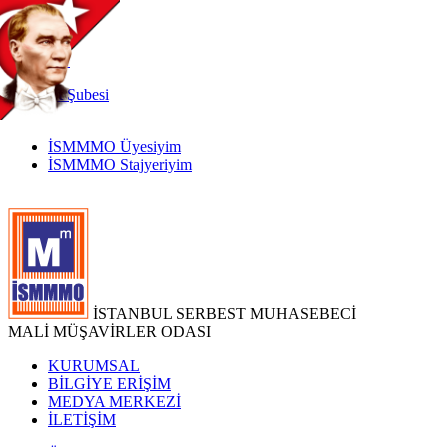
TR
|
EN
İnternet
Şubesi
İSMMMO Üyesiyim
İSMMMO Stajyeriyim
İSTANBUL SERBEST MUHASEBECİ
MALİ MÜŞAVİRLER ODASI
KURUMSAL
BİLGİYE ERİŞİM
MEDYA MERKEZİ
İLETİŞİM