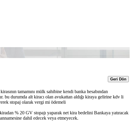
Geri Dön
s kirasının tamamını mülk sahibine kendi banka hesabından
r. bu durumda alt kiracı olan avukattan aldığı kiraya gelirine kdv li
erek stopaj olarak vergi mi ödemeli
t kiradan % 20 GV stopajı yaparak net kira bedelini Bankaya yatıracak
yannamesine dahil edecek veya etmeyecek.