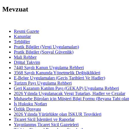
Mevzuat
Resmi Gazete
Kanunlar
Tebliğler
Pratik Bilgiler (Vergi Uygulamaları)
Pratik Bilgiler (Sosyal Güvenlik)
Mali Rehber
Dijital Takvim
7440 Sayılı Kanun Uygulama Rehberi
3568 Sayılı Kanunda Yönetmelik Değişiklikleri
E-Belge Uygulamaları (Geçiş Tarihleri Ve Hadler)
Turizm Payı Uygulama Rehberi
Geri Kazanım Katılım Payı (GEKAP) Uygulama Rehberi
2026 Yılında Uygulanacak Vergi Tutarları, Hadler ve Cezalar
Muhasebe Büroları için Müşteri Bilgi Formu (Beyana Tabi olan 
İş Hukuku Notları
Özlük Dosyası
2026 Yılında Yürürlükte olan İŞKUR Teşvikleri
Ticaret Sicil İşlemleri ve Raporlar
Yayınlanmış Ticaret Sicil Gazeteleri