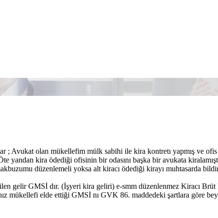
r ; Avukat olan mükellefim mülk sabihi ile kira kontretı yapmış ve ofi
e yandan kira ödediği ofisinin bir odasını başka bir avukata kiralamıştı
akbuzumu düzenlemeli yoksa alt kiracı ödediği kirayı muhtasarda bildir
ilen gelir GMSİ dır. (İşyeri kira geliri) e-smm düzenlenmez Kiracı Brü
hız mükellefi elde ettiği GMSİ nı GVK 86. maddedeki şartlara göre be