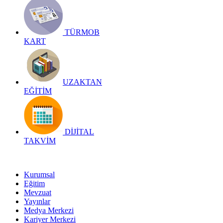
TÜRMOB
KART
UZAKTAN
EĞİTİM
DİJİTAL
TAKVİM
Kurumsal
Eğitim
Mevzuat
Yayınlar
Medya Merkezi
Kariyer Merkezi