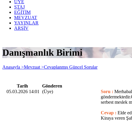
ÜYE
STAJ
EĞİTİM
MEVZUAT
YAYINLAR
ARŞİV
Danışmanlık Birimi
Anasayfa >
Mevzuat >
Cevaplanmış Güncel Sorular
Tarih
Gönderen
05.03.2026 14:01
(Üye)
Soru :
Merhabala
göndermektedir.Öt
serbest meslek m
Cevap :
Elde ed
Kiraya veren Şa