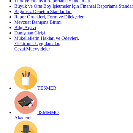
Türkiye Finansal Raporlama Standartları
Büyük ve Orta Boy İşletmeler İçin Finansal Raporlama Stand
Bağımsız Denetim Standartları
Rapor Örnekleri, Form ve Dilekçeler
Mevzuat Danışma Birimi
Bilgi Arşivi
Danışman Girişi
Mükelleflerin Hakları ve Ödevleri,
Elektronik Uygulamalar,
Cezai Müeyyideler
TESMER
İSMMMO
Akademi