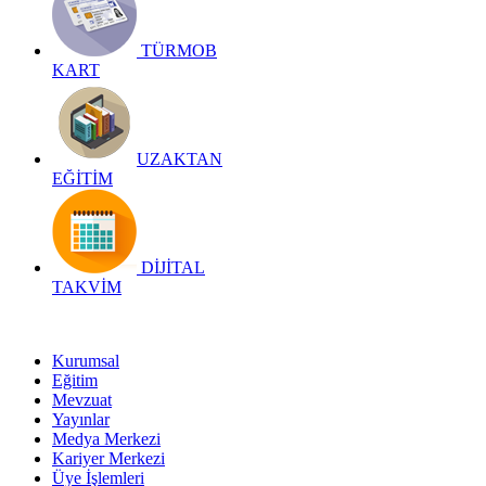
TÜRMOB
KART
UZAKTAN
EĞİTİM
DİJİTAL
TAKVİM
Kurumsal
Eğitim
Mevzuat
Yayınlar
Medya Merkezi
Kariyer Merkezi
Üye İşlemleri