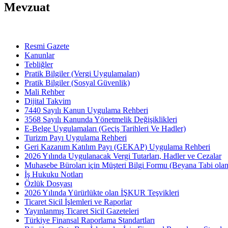
Mevzuat
Resmi Gazete
Kanunlar
Tebliğler
Pratik Bilgiler (Vergi Uygulamaları)
Pratik Bilgiler (Sosyal Güvenlik)
Mali Rehber
Dijital Takvim
7440 Sayılı Kanun Uygulama Rehberi
3568 Sayılı Kanunda Yönetmelik Değişiklikleri
E-Belge Uygulamaları (Geçiş Tarihleri Ve Hadler)
Turizm Payı Uygulama Rehberi
Geri Kazanım Katılım Payı (GEKAP) Uygulama Rehberi
2026 Yılında Uygulanacak Vergi Tutarları, Hadler ve Cezalar
Muhasebe Büroları için Müşteri Bilgi Formu (Beyana Tabi olan 
İş Hukuku Notları
Özlük Dosyası
2026 Yılında Yürürlükte olan İŞKUR Teşvikleri
Ticaret Sicil İşlemleri ve Raporlar
Yayınlanmış Ticaret Sicil Gazeteleri
Türkiye Finansal Raporlama Standartları