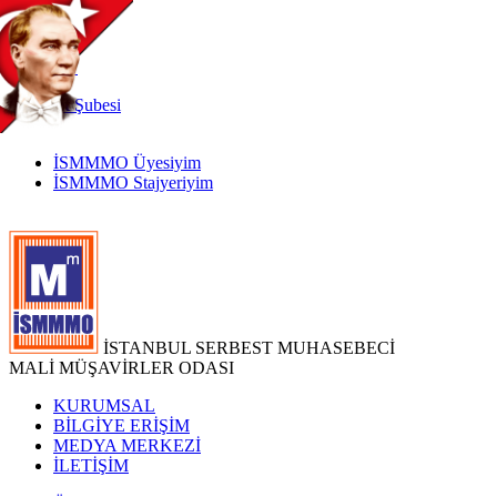
TR
|
EN
İnternet
Şubesi
İSMMMO Üyesiyim
İSMMMO Stajyeriyim
İSTANBUL SERBEST MUHASEBECİ
MALİ MÜŞAVİRLER ODASI
KURUMSAL
BİLGİYE ERİŞİM
MEDYA MERKEZİ
İLETİŞİM