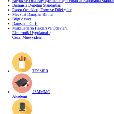
Büyük ve Orta Boy İşletmeler İçin Finansal Raporlama Stand
Bağımsız Denetim Standartları
Rapor Örnekleri, Form ve Dilekçeler
Mevzuat Danışma Birimi
Bilgi Arşivi
Danışman Girişi
Mükelleflerin Hakları ve Ödevleri,
Elektronik Uygulamalar,
Cezai Müeyyideler
TESMER
İSMMMO
Akademi