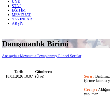
ÜYE
STAJ
EĞİTİM
MEVZUAT
YAYINLAR
ARŞİV
Danışmanlık Birimi
Anasayfa >
Mevzuat >
Cevaplanmış Güncel Sorular
Tarih
Gönderen
18.03.2026 10:07
(Üye)
Soru :
Bağımsız 
işletme faturası 
Cevap :
Aldığın
yapılmaz.