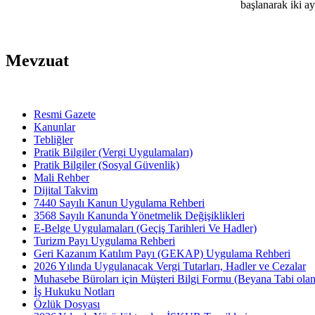
başlanarak iki ay
Mevzuat
Resmi Gazete
Kanunlar
Tebliğler
Pratik Bilgiler (Vergi Uygulamaları)
Pratik Bilgiler (Sosyal Güvenlik)
Mali Rehber
Dijital Takvim
7440 Sayılı Kanun Uygulama Rehberi
3568 Sayılı Kanunda Yönetmelik Değişiklikleri
E-Belge Uygulamaları (Geçiş Tarihleri Ve Hadler)
Turizm Payı Uygulama Rehberi
Geri Kazanım Katılım Payı (GEKAP) Uygulama Rehberi
2026 Yılında Uygulanacak Vergi Tutarları, Hadler ve Cezalar
Muhasebe Büroları için Müşteri Bilgi Formu (Beyana Tabi olan 
İş Hukuku Notları
Özlük Dosyası