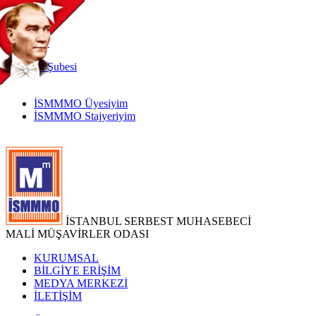
TR
|
EN
İnternet
Şubesi
İSMMMO Üyesiyim
İSMMMO Stajyeriyim
İSTANBUL SERBEST MUHASEBECİ
MALİ MÜŞAVİRLER ODASI
KURUMSAL
BİLGİYE ERİŞİM
MEDYA MERKEZİ
İLETİŞİM