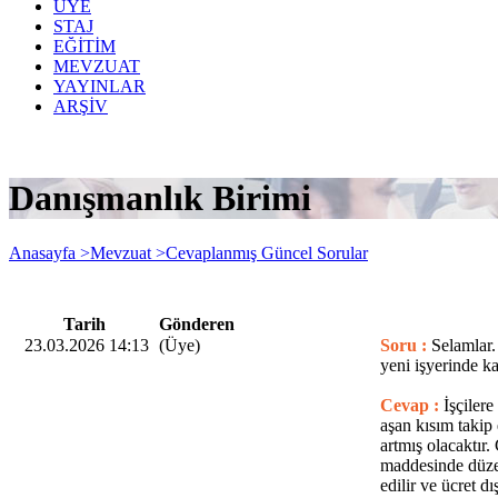
ÜYE
STAJ
EĞİTİM
MEVZUAT
YAYINLAR
ARŞİV
Danışmanlık Birimi
Anasayfa >
Mevzuat >
Cevaplanmış Güncel Sorular
Tarih
Gönderen
23.03.2026 14:13
(Üye)
Soru :
Selamlar.
yeni işyerinde k
Cevap :
İşçiler
aşan kısım takip 
artmış olacaktır
maddesinde düzen
edilir ve ücret 