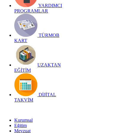
YARDIMCI
PROGRAMLAR
TÜRMOB
KART
UZAKTAN
EĞİTİM
DİJİTAL
TAKVİM
Kurumsal
Eğitim
Mevzuat