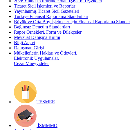
2026 Yılında Yürürlükte olan İŞKUR Teşvikleri
Ticaret Sicil İşlemleri ve Raporlar
Yayınlanmış Ticaret Sicil Gazeteleri
Türkiye Finansal Raporlama Standartları
Büyük ve Orta Boy İşletmeler İçin Finansal Raporlama Stand
Bağımsız Denetim Standartları
Rapor Örnekleri, Form ve Dilekçeler
Mevzuat Danışma Birimi
Bilgi Arşivi
Danışman Girişi
Mükelleflerin Hakları ve Ödevleri,
Elektronik Uygulamalar,
Cezai Müeyyideler
TESMER
İSMMMO