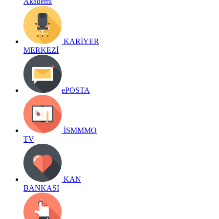
Akademi
KARİYER
MERKEZİ
ePOSTA
İSMMMO
TV
KAN
BANKASI