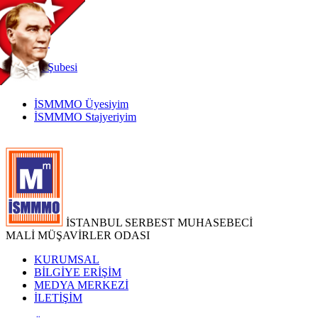
TR
|
EN
İnternet
Şubesi
İSMMMO Üyesiyim
İSMMMO Stajyeriyim
İSTANBUL SERBEST MUHASEBECİ
MALİ MÜŞAVİRLER ODASI
KURUMSAL
BİLGİYE ERİŞİM
MEDYA MERKEZİ
İLETİŞİM