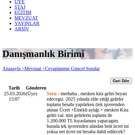
ÜYE
STAJ
EĞİTİM
MEVZUAT
YAYINLAR
ARŞİV
Danışmanlık Birimi
Anasayfa >
Mevzuat >
Cevaplanmış Güncel Sorular
Geri Dön
Tarih
Gönderen
25.03.2026
(Üye)
Soru :
merhaba , mesken kira geliri beyan
15:07
edecegiz. 2025 yılında elde ettiği gelirler
toplamı hesabı yapılırken (tek işverenden
alınan Ücret +Emekli aylığı + mesken Kira
geliri var. tüm gelirlerin toplamı ile
1.200.000 TL kıyaslaması yapacagım.
burada tek işverenden alından brüt ücret mi
yoksa net ücret mi hesaba dahil edilecek?