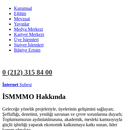
Kurumsal
Eğitim
Mevzuat
Yayınlar
Medya Merkezi
Kariyer Merkezi
Üye İşlemleri
Stajyer İşlemleri
Bilgiye Erişim
0 (212)
315 84 00
İnternet
Şubesi
ÜYE İŞLEMLERİ
STAJYER İŞLEMLERİ
İSMMMO Hakkında
Geleceğe yönelik projeleriyle, üyelerinin gelişimini sağlayan;
Şeffaflığı, denetimi, yeniliği savunan ve çevre sorunlarına duyarlı;
Toplumumuzun aydınlatılmasına, akademik, mesleki kamuoyuyla
güçlü işbirliği yaparak ekonomik kalkınmaya katkı sunan, lider
kurum olmaktır.