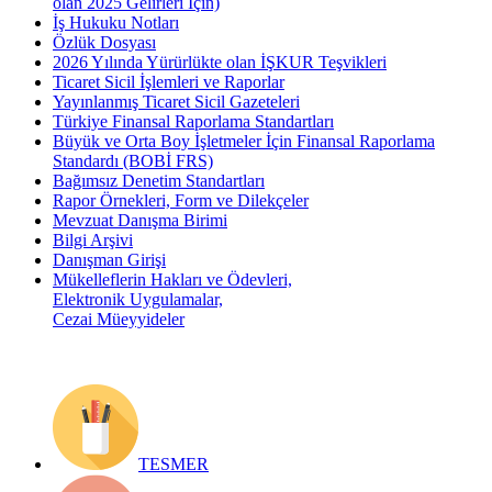
olan 2025 Gelirleri İçin)
İş Hukuku Notları
Özlük Dosyası
2026 Yılında Yürürlükte olan İŞKUR Teşvikleri
Ticaret Sicil İşlemleri ve Raporlar
Yayınlanmış Ticaret Sicil Gazeteleri
Türkiye Finansal Raporlama Standartları
Büyük ve Orta Boy İşletmeler İçin Finansal Raporlama
Standardı (BOBİ FRS)
Bağımsız Denetim Standartları
Rapor Örnekleri, Form ve Dilekçeler
Mevzuat Danışma Birimi
Bilgi Arşivi
Danışman Girişi
Mükelleflerin Hakları ve Ödevleri,
Elektronik Uygulamalar,
Cezai Müeyyideler
TESMER