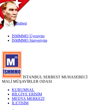
TR
|
EN
İnternet
Şubesi
İSMMMO Üyesiyim
İSMMMO Stajyeriyim
İSTANBUL SERBEST MUHASEBECİ
MALİ MÜŞAVİRLER ODASI
KURUMSAL
BİLGİYE ERİŞİM
MEDYA MERKEZİ
İLETİŞİM