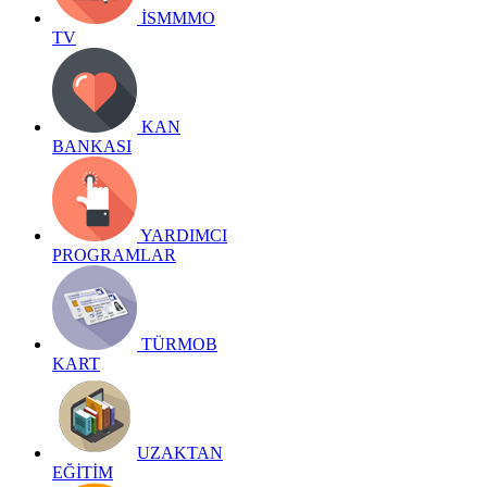
İSMMMO
TV
KAN
BANKASI
YARDIMCI
PROGRAMLAR
TÜRMOB
KART
UZAKTAN
EĞİTİM