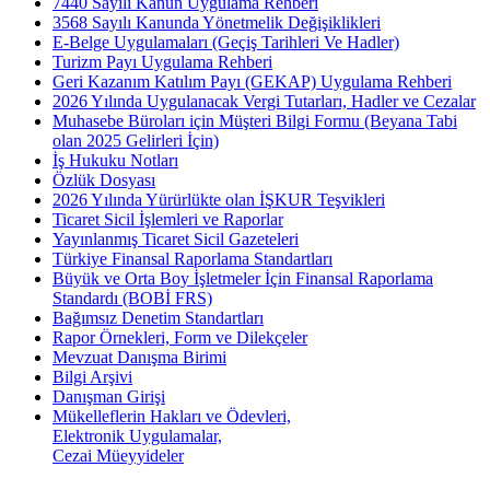
7440 Sayılı Kanun Uygulama Rehberi
3568 Sayılı Kanunda Yönetmelik Değişiklikleri
E-Belge Uygulamaları (Geçiş Tarihleri Ve Hadler)
Turizm Payı Uygulama Rehberi
Geri Kazanım Katılım Payı (GEKAP) Uygulama Rehberi
2026 Yılında Uygulanacak Vergi Tutarları, Hadler ve Cezalar
Muhasebe Büroları için Müşteri Bilgi Formu (Beyana Tabi
olan 2025 Gelirleri İçin)
İş Hukuku Notları
Özlük Dosyası
2026 Yılında Yürürlükte olan İŞKUR Teşvikleri
Ticaret Sicil İşlemleri ve Raporlar
Yayınlanmış Ticaret Sicil Gazeteleri
Türkiye Finansal Raporlama Standartları
Büyük ve Orta Boy İşletmeler İçin Finansal Raporlama
Standardı (BOBİ FRS)
Bağımsız Denetim Standartları
Rapor Örnekleri, Form ve Dilekçeler
Mevzuat Danışma Birimi
Bilgi Arşivi
Danışman Girişi
Mükelleflerin Hakları ve Ödevleri,
Elektronik Uygulamalar,
Cezai Müeyyideler