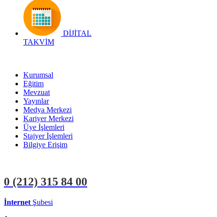
DİJİTAL
TAKVİM
Kurumsal
Eğitim
Mevzuat
Yayınlar
Medya Merkezi
Kariyer Merkezi
Üye İşlemleri
Stajyer İşlemleri
Bilgiye Erişim
0 (212)
315 84 00
İnternet
Şubesi
ÜYE İŞLEMLERİ
STAJYER İŞLEMLERİ