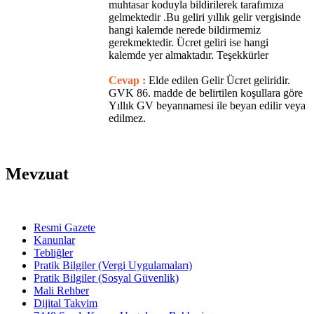
muhtasar koduyla bildirilerek tarafımıza
gelmektedir .Bu geliri yıllık gelir vergisinde
hangi kalemde nerede bildirmemiz
gerekmektedir. Ücret geliri ise hangi
kalemde yer almaktadır. Teşekkürler
Cevap :
Elde edilen Gelir Ücret geliridir.
GVK 86. madde de belirtilen koşullara göre
Yıllık GV beyannamesi ile beyan edilir veya
edilmez.
Mevzuat
Resmi Gazete
Kanunlar
Tebliğler
Pratik Bilgiler (Vergi Uygulamaları)
Pratik Bilgiler (Sosyal Güvenlik)
Mali Rehber
Dijital Takvim