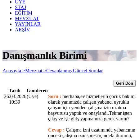
ÜYE
STAJ
EĞİTİM
MEVZUAT
YAYINLAR
ARŞİV
Danışmanlık Birimi
Anasayfa >
Mevzuat >
Cevaplanmış Güncel Sorular
Geri Dön
Tarih
Gönderen
26.03.2026
(Üye)
Soru :
merhaba,ev hizmetlerin çocuk bakımı
10:39
olarak yanımızda çalışan yabancı uyruklu
çalışan için yeniden çalışma izin uzatma
başvurusu yaptık ve onaylandı.Tekrar işten
çıkış ve işe giriş yapmamıza gerek varmı?
Cevap :
Çalışma izni uzatımında yabancının
önceki çalışma izni süresi içindeki durumu,