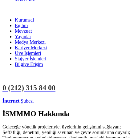
Kurumsal
Eğitim
Mevzuat
Yayınlar
Medya Merkezi
Kariyer Merkezi
Üye İşlemleri
Stajyer İşlemleri
Bilgiye Erişim
0 (212)
315 84 00
İnternet
Şubesi
ÜYE İŞLEMLERİ
STAJYER İŞLEMLERİ
İSMMMO Hakkında
Geleceğe yönelik projeleriyle, üyelerinin gelişimini sağlayan;
Şeffaflığı, denetimi, yeniliği savunan ve çevre sorunlarına duyarlı;
Toplumumuzun aydınlatılmasına, akademik, mesleki kamuoyuyla