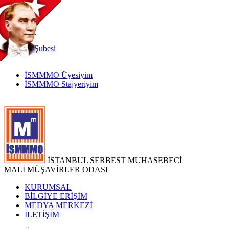
TR
|
EN
İnternet
Şubesi
İSMMMO Üyesiyim
İSMMMO Stajyeriyim
İSTANBUL SERBEST MUHASEBECİ
MALİ MÜŞAVİRLER ODASI
KURUMSAL
BİLGİYE ERİŞİM
MEDYA MERKEZİ
İLETİŞİM