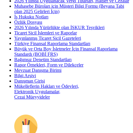
2026 Yılında Uygulanacak Vergi Tutarları, Hadler ve Cezalar
Muhasebe Büroları için Müşteri Bilgi Formu (Beyana Tabi
olan 2025 Gelirleri İçin)
İş Hukuku Notları
Özlük Dosyası
2026 Yılında Yürürlükte olan İŞKUR Teşvikleri
Ticaret Sicil İşlemleri ve Raporlar
Yayınlanmış Ticaret Sicil Gazeteleri
Türkiye Finansal Raporlama Standartları
Büyük ve Orta Boy İşletmeler İçin Finansal Raporlama
Standardı (BOBİ FRS)
Bağımsız Denetim Standartları
Rapor Örnekleri, Form ve Dilekçeler
Mevzuat Danışma Birimi
Bilgi Arşivi
Danışman Girişi
Mükelleflerin Hakları ve Ödevleri,
Elektronik Uygulamalar,
Cezai Müeyyideler