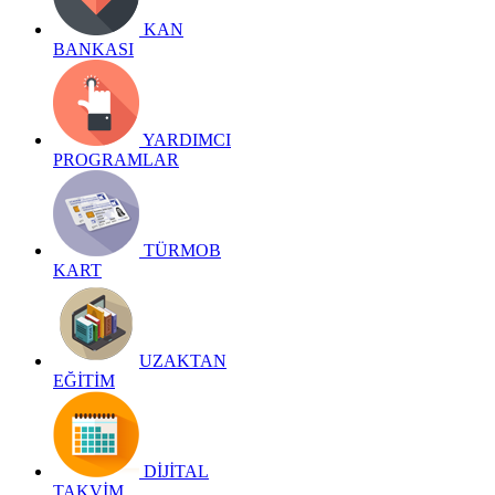
KAN
BANKASI
YARDIMCI
PROGRAMLAR
TÜRMOB
KART
UZAKTAN
EĞİTİM
DİJİTAL
TAKVİM