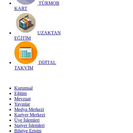
TÜRMOB
KART
UZAKTAN
EĞİTİM
DİJİTAL
TAKVİM
Kurumsal
Eğitim
Mevzuat
Yayınlar
Medya Merkezi
Kariyer Merkezi
Üye İşlemleri
Stajyer İşlemleri
Bilgiye Erişim