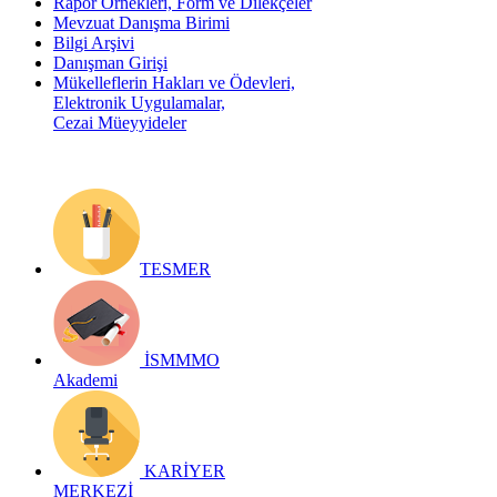
Rapor Örnekleri, Form ve Dilekçeler
Mevzuat Danışma Birimi
Bilgi Arşivi
Danışman Girişi
Mükelleflerin Hakları ve Ödevleri,
Elektronik Uygulamalar,
Cezai Müeyyideler
TESMER
İSMMMO
Akademi
KARİYER
MERKEZİ