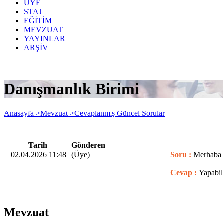
ÜYE
STAJ
EĞİTİM
MEVZUAT
YAYINLAR
ARŞİV
Danışmanlık Birimi
Anasayfa >
Mevzuat >
Cevaplanmış Güncel Sorular
Tarih
Gönderen
02.04.2026 11:48
(Üye)
Soru :
Merhaba S
Cevap :
Yapabili
Mevzuat