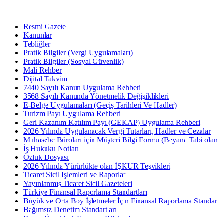
Resmi Gazete
Kanunlar
Tebliğler
Pratik Bilgiler (Vergi Uygulamaları)
Pratik Bilgiler (Sosyal Güvenlik)
Mali Rehber
Dijital Takvim
7440 Sayılı Kanun Uygulama Rehberi
3568 Sayılı Kanunda Yönetmelik Değişiklikleri
E-Belge Uygulamaları (Geçiş Tarihleri Ve Hadler)
Turizm Payı Uygulama Rehberi
Geri Kazanım Katılım Payı (GEKAP) Uygulama Rehberi
2026 Yılında Uygulanacak Vergi Tutarları, Hadler ve Cezalar
Muhasebe Büroları için Müşteri Bilgi Formu (Beyana Tabi olan 
İş Hukuku Notları
Özlük Dosyası
2026 Yılında Yürürlükte olan İŞKUR Teşvikleri
Ticaret Sicil İşlemleri ve Raporlar
Yayınlanmış Ticaret Sicil Gazeteleri
Türkiye Finansal Raporlama Standartları
Büyük ve Orta Boy İşletmeler İçin Finansal Raporlama Stand
Bağımsız Denetim Standartları