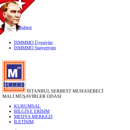
TR
|
EN
İnternet
Şubesi
İSMMMO Üyesiyim
İSMMMO Stajyeriyim
İSTANBUL SERBEST MUHASEBECİ
MALİ MÜŞAVİRLER ODASI
KURUMSAL
BİLGİYE ERİŞİM
MEDYA MERKEZİ
İLETİŞİM