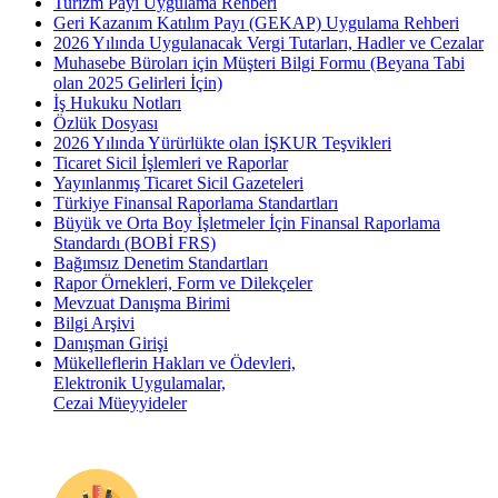
Turizm Payı Uygulama Rehberi
Geri Kazanım Katılım Payı (GEKAP) Uygulama Rehberi
2026 Yılında Uygulanacak Vergi Tutarları, Hadler ve Cezalar
Muhasebe Büroları için Müşteri Bilgi Formu (Beyana Tabi
olan 2025 Gelirleri İçin)
İş Hukuku Notları
Özlük Dosyası
2026 Yılında Yürürlükte olan İŞKUR Teşvikleri
Ticaret Sicil İşlemleri ve Raporlar
Yayınlanmış Ticaret Sicil Gazeteleri
Türkiye Finansal Raporlama Standartları
Büyük ve Orta Boy İşletmeler İçin Finansal Raporlama
Standardı (BOBİ FRS)
Bağımsız Denetim Standartları
Rapor Örnekleri, Form ve Dilekçeler
Mevzuat Danışma Birimi
Bilgi Arşivi
Danışman Girişi
Mükelleflerin Hakları ve Ödevleri,
Elektronik Uygulamalar,
Cezai Müeyyideler