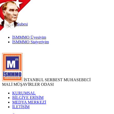
TR
|
EN
İnternet
Şubesi
İSMMMO Üyesiyim
İSMMMO Stajyeriyim
İSTANBUL SERBEST MUHASEBECİ
MALİ MÜŞAVİRLER ODASI
KURUMSAL
BİLGİYE ERİŞİM
MEDYA MERKEZİ
İLETİŞİM