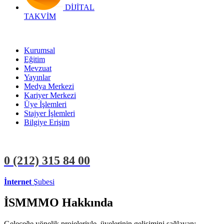
DİJİTAL
TAKVİM
Kurumsal
Eğitim
Mevzuat
Yayınlar
Medya Merkezi
Kariyer Merkezi
Üye İşlemleri
Stajyer İşlemleri
Bilgiye Erişim
0 (212)
315 84 00
İnternet
Şubesi
ÜYE İŞLEMLERİ
STAJYER İŞLEMLERİ
İSMMMO Hakkında
Geleceğe yönelik projeleriyle, üyelerinin gelişimini sağlayan;