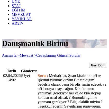
ÜYE
STAJ
EĞİTİM
MEVZUAT
YAYINLAR
ARŞİV
Danışmanlık Birimi
Anasayfa >
Mevzuat >
Cevaplanmış Güncel Sorular
Geri Dön
Tarih
Gönderen
02.04.2026
(Üye)
Soru :
Merhabalar, Şuan kiralık bir ofiste
14:02
işlerimi yürütmekteyim.Bir tanıdığım
bedelsiz olarak bana bir ofis temin edecek ve
ofisi oraya taşıyacağım. Kira kontratı
yapılması gerekiyor mu ve de kira stopaji
konusu nasıl olacak ? Bununla ilgili ne
yapmam gerekiyor ? Bilgi alabilir miyim ?
Teşekkür ederim Saygılarımı sunuyorum.