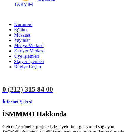
TAKVİM
Kurumsal
Eğitim
Mevzuat
Yayınlar
Medya Merkezi
Kariyer Merkezi
Üye İşlemleri
Stajyer İşlemleri
Bilgiye Erişim
0 (212)
315 84 00
İnternet
Şubesi
ÜYE İŞLEMLERİ
STAJYER İŞLEMLERİ
İSMMMO Hakkında
Geleceğe yönelik projeleriyle, üyelerinin gelişimini sağlayan;
Şeffaflığı, denetimi, yeniliği savunan ve çevre sorunlarına duyarlı;