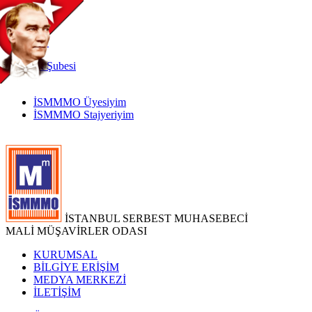
TR
|
EN
İnternet
Şubesi
İSMMMO Üyesiyim
İSMMMO Stajyeriyim
İSTANBUL SERBEST MUHASEBECİ
MALİ MÜŞAVİRLER ODASI
KURUMSAL
BİLGİYE ERİŞİM
MEDYA MERKEZİ
İLETİŞİM