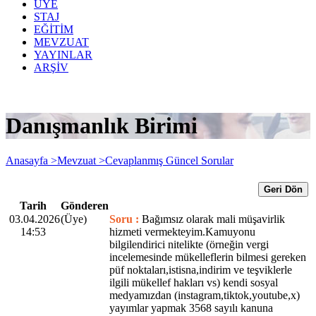
ÜYE
STAJ
EĞİTİM
MEVZUAT
YAYINLAR
ARŞİV
Danışmanlık Birimi
Anasayfa >
Mevzuat >
Cevaplanmış Güncel Sorular
Geri Dön
Tarih
Gönderen
03.04.2026
(Üye)
Soru :
Bağımsız olarak mali müşavirlik
14:53
hizmeti vermekteyim.Kamuyonu
bilgilendirici nitelikte (örneğin vergi
incelemesinde mükelleflerin bilmesi gereken
püf noktaları,istisna,indirim ve teşviklerle
ilgili mükellef hakları vs) kendi sosyal
medyamızdan (instagram,tiktok,youtube,x)
yayımlar yapmak 3568 sayılı kanuna