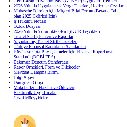
Geri Kazanım Katılım Payı (GEKAP) Uygulama Rehberi
2026 Yılında Uygulanacak Vergi Tutarları, Hadler ve Cezalar
Muhasebe Büroları için Müşteri Bilgi Formu (Beyana Tabi
olan 2025 Gelirleri İçin)
İş Hukuku Notları
Özlük Dosyası
2026 Yılında Yürürlükte olan İŞKUR Teşvikleri
Ticaret Sicil İşlemleri ve Raporlar
Yayınlanmış Ticaret Sicil Gazeteleri
Türkiye Finansal Raporlama Standartları
Büyük ve Orta Boy İşletmeler İçin Finansal Raporlama
Standardı (BOBİ FRS)
Bağımsız Denetim Standartları
Rapor Örnekleri, Form ve Dilekçeler
Mevzuat Danışma Birimi
Bilgi Arşivi
Danışman Girişi
Mükelleflerin Hakları ve Ödevleri,
Elektronik Uygulamalar,
Cezai Müeyyideler