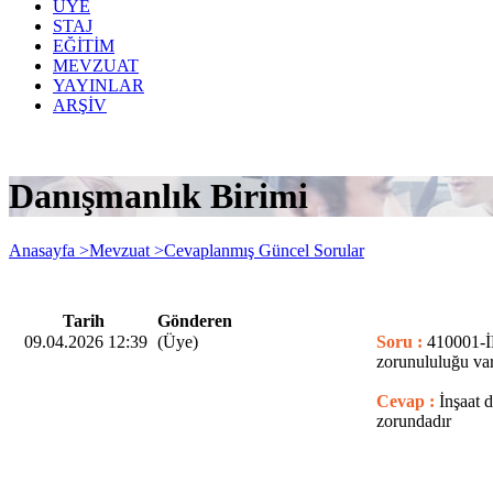
ÜYE
STAJ
EĞİTİM
MEVZUAT
YAYINLAR
ARŞİV
Danışmanlık Birimi
Anasayfa >
Mevzuat >
Cevaplanmış Güncel Sorular
Tarih
Gönderen
09.04.2026 12:39
(Üye)
Soru :
410001-
zorunululuğu va
Cevap :
İnşaat d
zorundadır