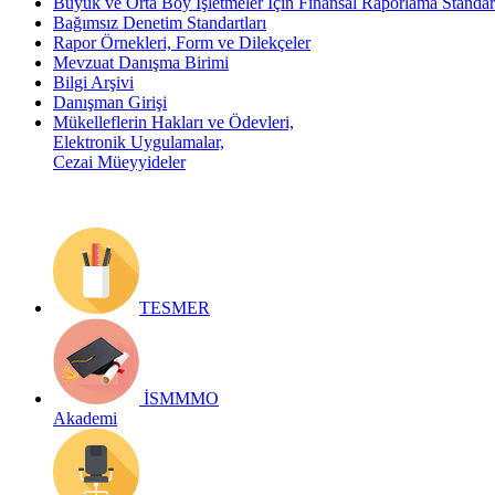
Büyük ve Orta Boy İşletmeler İçin Finansal Raporlama Stand
Bağımsız Denetim Standartları
Rapor Örnekleri, Form ve Dilekçeler
Mevzuat Danışma Birimi
Bilgi Arşivi
Danışman Girişi
Mükelleflerin Hakları ve Ödevleri,
Elektronik Uygulamalar,
Cezai Müeyyideler
TESMER
İSMMMO
Akademi