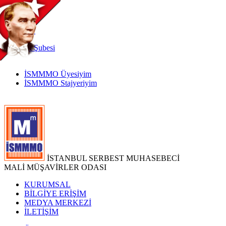
TR
|
EN
İnternet
Şubesi
İSMMMO Üyesiyim
İSMMMO Stajyeriyim
İSTANBUL SERBEST MUHASEBECİ
MALİ MÜŞAVİRLER ODASI
KURUMSAL
BİLGİYE ERİŞİM
MEDYA MERKEZİ
İLETİŞİM