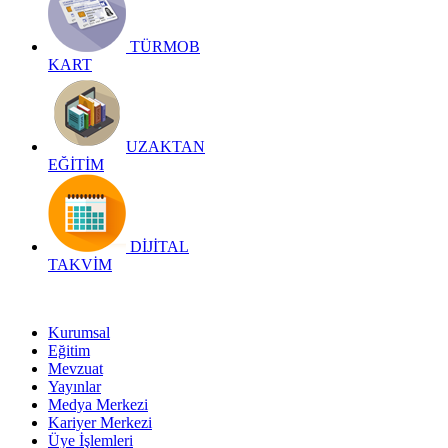
TÜRMOB
KART
UZAKTAN
EĞİTİM
DİJİTAL
TAKVİM
Kurumsal
Eğitim
Mevzuat
Yayınlar
Medya Merkezi
Kariyer Merkezi
Üye İşlemleri