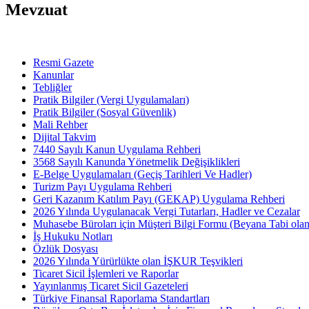
Mevzuat
Resmi Gazete
Kanunlar
Tebliğler
Pratik Bilgiler (Vergi Uygulamaları)
Pratik Bilgiler (Sosyal Güvenlik)
Mali Rehber
Dijital Takvim
7440 Sayılı Kanun Uygulama Rehberi
3568 Sayılı Kanunda Yönetmelik Değişiklikleri
E-Belge Uygulamaları (Geçiş Tarihleri Ve Hadler)
Turizm Payı Uygulama Rehberi
Geri Kazanım Katılım Payı (GEKAP) Uygulama Rehberi
2026 Yılında Uygulanacak Vergi Tutarları, Hadler ve Cezalar
Muhasebe Büroları için Müşteri Bilgi Formu (Beyana Tabi olan 
İş Hukuku Notları
Özlük Dosyası
2026 Yılında Yürürlükte olan İŞKUR Teşvikleri
Ticaret Sicil İşlemleri ve Raporlar
Yayınlanmış Ticaret Sicil Gazeteleri
Türkiye Finansal Raporlama Standartları