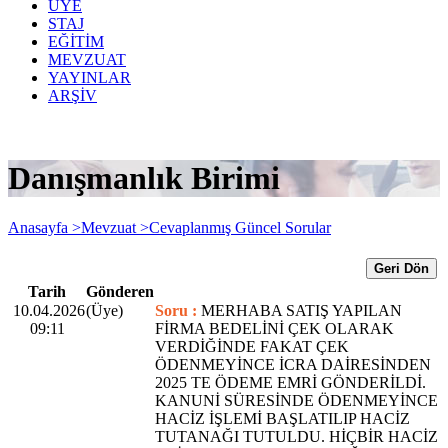
ÜYE
STAJ
EĞİTİM
MEVZUAT
YAYINLAR
ARŞİV
Danışmanlık Birimi
Anasayfa >
Mevzuat >
Cevaplanmış Güncel Sorular
Geri Dön
Tarih
Gönderen
10.04.2026
(Üye)
Soru :
MERHABA SATIŞ YAPILAN
09:11
FİRMA BEDELİNİ ÇEK OLARAK
VERDİĞİNDE FAKAT ÇEK
ÖDENMEYİNCE İCRA DAİRESİNDEN
2025 TE ÖDEME EMRİ GÖNDERİLDİ.
KANUNİ SÜRESİNDE ÖDENMEYİNCE
HACİZ İŞLEMİ BAŞLATILIP HACİZ
TUTANAĞI TUTULDU. HİÇBİR HACİZ