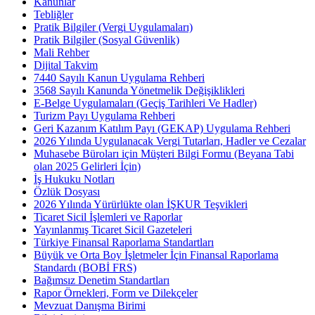
Kanunlar
Tebliğler
Pratik Bilgiler (Vergi Uygulamaları)
Pratik Bilgiler (Sosyal Güvenlik)
Mali Rehber
Dijital Takvim
7440 Sayılı Kanun Uygulama Rehberi
3568 Sayılı Kanunda Yönetmelik Değişiklikleri
E-Belge Uygulamaları (Geçiş Tarihleri Ve Hadler)
Turizm Payı Uygulama Rehberi
Geri Kazanım Katılım Payı (GEKAP) Uygulama Rehberi
2026 Yılında Uygulanacak Vergi Tutarları, Hadler ve Cezalar
Muhasebe Büroları için Müşteri Bilgi Formu (Beyana Tabi
olan 2025 Gelirleri İçin)
İş Hukuku Notları
Özlük Dosyası
2026 Yılında Yürürlükte olan İŞKUR Teşvikleri
Ticaret Sicil İşlemleri ve Raporlar
Yayınlanmış Ticaret Sicil Gazeteleri
Türkiye Finansal Raporlama Standartları
Büyük ve Orta Boy İşletmeler İçin Finansal Raporlama
Standardı (BOBİ FRS)
Bağımsız Denetim Standartları
Rapor Örnekleri, Form ve Dilekçeler
Mevzuat Danışma Birimi