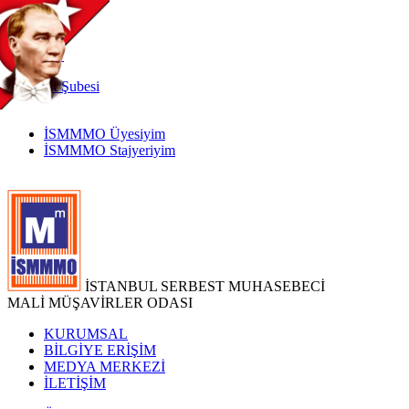
TR
|
EN
İnternet
Şubesi
İSMMMO Üyesiyim
İSMMMO Stajyeriyim
İSTANBUL SERBEST MUHASEBECİ
MALİ MÜŞAVİRLER ODASI
KURUMSAL
BİLGİYE ERİŞİM
MEDYA MERKEZİ
İLETİŞİM