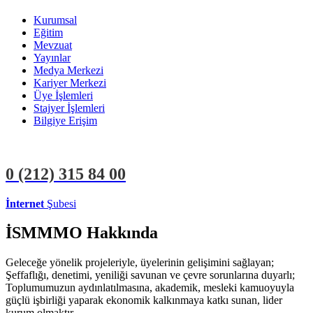
Kurumsal
Eğitim
Mevzuat
Yayınlar
Medya Merkezi
Kariyer Merkezi
Üye İşlemleri
Stajyer İşlemleri
Bilgiye Erişim
0 (212)
315 84 00
İnternet
Şubesi
ÜYE İŞLEMLERİ
STAJYER İŞLEMLERİ
İSMMMO Hakkında
Geleceğe yönelik projeleriyle, üyelerinin gelişimini sağlayan;
Şeffaflığı, denetimi, yeniliği savunan ve çevre sorunlarına duyarlı;
Toplumumuzun aydınlatılmasına, akademik, mesleki kamuoyuyla
güçlü işbirliği yaparak ekonomik kalkınmaya katkı sunan, lider
kurum olmaktır.