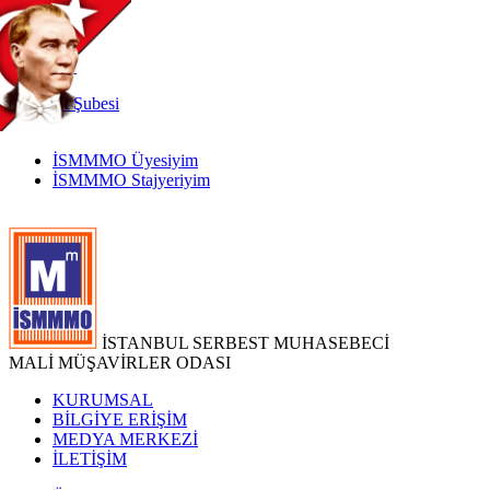
TR
|
EN
İnternet
Şubesi
İSMMMO Üyesiyim
İSMMMO Stajyeriyim
İSTANBUL SERBEST MUHASEBECİ
MALİ MÜŞAVİRLER ODASI
KURUMSAL
BİLGİYE ERİŞİM
MEDYA MERKEZİ
İLETİŞİM