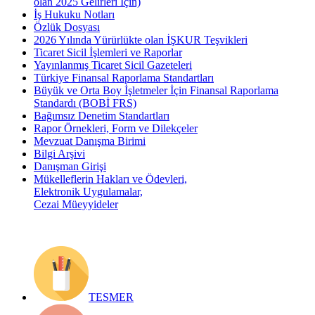
olan 2025 Gelirleri İçin)
İş Hukuku Notları
Özlük Dosyası
2026 Yılında Yürürlükte olan İŞKUR Teşvikleri
Ticaret Sicil İşlemleri ve Raporlar
Yayınlanmış Ticaret Sicil Gazeteleri
Türkiye Finansal Raporlama Standartları
Büyük ve Orta Boy İşletmeler İçin Finansal Raporlama
Standardı (BOBİ FRS)
Bağımsız Denetim Standartları
Rapor Örnekleri, Form ve Dilekçeler
Mevzuat Danışma Birimi
Bilgi Arşivi
Danışman Girişi
Mükelleflerin Hakları ve Ödevleri,
Elektronik Uygulamalar,
Cezai Müeyyideler
TESMER