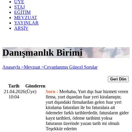
ÜYE
STAJ
EĞİTİM
MEVZUAT
YAYINLAR
ARŞİV
Danışmanlık Birimi
Anasayfa >
Mevzuat >
Cevaplanmış Güncel Sorular
Geri Dön
Tarih
Gönderen
21.04.2026
(Üye)
Soru :
Merhaba, Yurt dışı fuar hizmeti veren
10:04
firma, yurt dışından fuar yeri kiralamıştır,
yurt dışındaki firmalardan gelen fuar yeri
kiralama faturaları ile bu faturalara ait
ödemeler farklı tarihlerdedir, faturaların gider
kayıt tarihleri, ödeme tarihimi yoksa
faturanın üzerinde yazan tarih mi olmalı
Teşekkür ederim