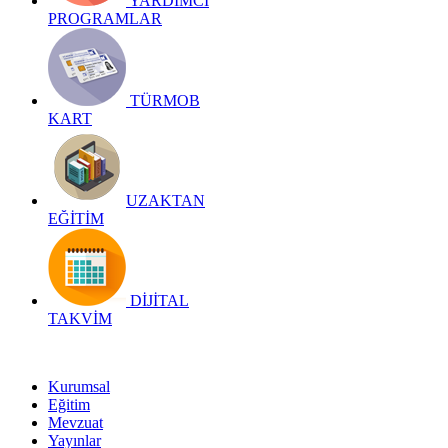
YARDIMCI
PROGRAMLAR
TÜRMOB
KART
UZAKTAN
EĞİTİM
DİJİTAL
TAKVİM
Kurumsal
Eğitim
Mevzuat
Yayınlar