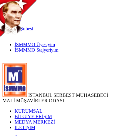
TR
|
EN
İnternet
Şubesi
İSMMMO Üyesiyim
İSMMMO Stajyeriyim
İSTANBUL SERBEST MUHASEBECİ
MALİ MÜŞAVİRLER ODASI
KURUMSAL
BİLGİYE ERİŞİM
MEDYA MERKEZİ
İLETİŞİM