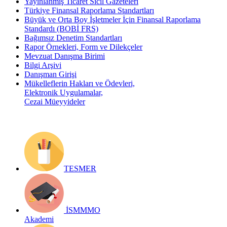
Yayınlanmış Ticaret Sicil Gazeteleri
Türkiye Finansal Raporlama Standartları
Büyük ve Orta Boy İşletmeler İçin Finansal Raporlama
Standardı (BOBİ FRS)
Bağımsız Denetim Standartları
Rapor Örnekleri, Form ve Dilekçeler
Mevzuat Danışma Birimi
Bilgi Arşivi
Danışman Girişi
Mükelleflerin Hakları ve Ödevleri,
Elektronik Uygulamalar,
Cezai Müeyyideler
TESMER
İSMMMO
Akademi