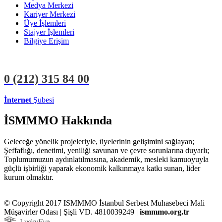
Medya Merkezi
Kariyer Merkezi
Üye İşlemleri
Stajyer İşlemleri
Bilgiye Erişim
0 (212)
315 84 00
İnternet
Şubesi
ÜYE İŞLEMLERİ
STAJYER İŞLEMLERİ
İSMMMO Hakkında
Geleceğe yönelik projeleriyle, üyelerinin gelişimini sağlayan;
Şeffaflığı, denetimi, yeniliği savunan ve çevre sorunlarına duyarlı;
Toplumumuzun aydınlatılmasına, akademik, mesleki kamuoyuyla
güçlü işbirliği yaparak ekonomik kalkınmaya katkı sunan, lider
kurum olmaktır.
© Copyright 2017 ISMMMO İstanbul Serbest Muhasebeci Mali
Müşavirler Odası | Şişli VD. 4810039249 |
ismmmo.org.tr