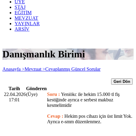
ÜYE
STAJ
EĞİTİM
MEVZUAT
YAYINLAR
ARŞİV
Danışmanlık Birimi
Anasayfa >
Mevzuat >
Cevaplanmış Güncel Sorular
Geri Dön
Tarih
Gönderen
22.04.2026
(Üye)
Soru :
Yeniökc ile hekim 15.000 tl fiş
17:01
kestiğinde ayrıca e serbest makbuz
kesmelimidir
Cevap :
Hekim pos cihazı için üst limit Yok.
Ayrıca e-smm düzenlenmez.