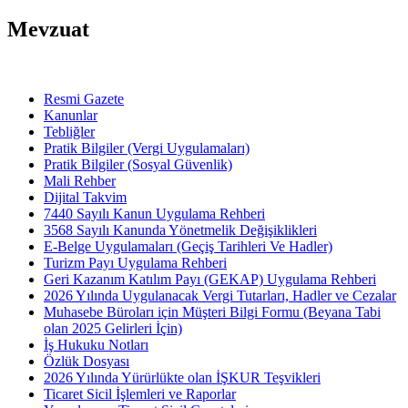
Mevzuat
Resmi Gazete
Kanunlar
Tebliğler
Pratik Bilgiler (Vergi Uygulamaları)
Pratik Bilgiler (Sosyal Güvenlik)
Mali Rehber
Dijital Takvim
7440 Sayılı Kanun Uygulama Rehberi
3568 Sayılı Kanunda Yönetmelik Değişiklikleri
E-Belge Uygulamaları (Geçiş Tarihleri Ve Hadler)
Turizm Payı Uygulama Rehberi
Geri Kazanım Katılım Payı (GEKAP) Uygulama Rehberi
2026 Yılında Uygulanacak Vergi Tutarları, Hadler ve Cezalar
Muhasebe Büroları için Müşteri Bilgi Formu (Beyana Tabi
olan 2025 Gelirleri İçin)
İş Hukuku Notları
Özlük Dosyası
2026 Yılında Yürürlükte olan İŞKUR Teşvikleri
Ticaret Sicil İşlemleri ve Raporlar