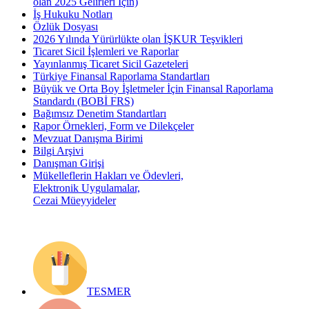
olan 2025 Gelirleri İçin)
İş Hukuku Notları
Özlük Dosyası
2026 Yılında Yürürlükte olan İŞKUR Teşvikleri
Ticaret Sicil İşlemleri ve Raporlar
Yayınlanmış Ticaret Sicil Gazeteleri
Türkiye Finansal Raporlama Standartları
Büyük ve Orta Boy İşletmeler İçin Finansal Raporlama
Standardı (BOBİ FRS)
Bağımsız Denetim Standartları
Rapor Örnekleri, Form ve Dilekçeler
Mevzuat Danışma Birimi
Bilgi Arşivi
Danışman Girişi
Mükelleflerin Hakları ve Ödevleri,
Elektronik Uygulamalar,
Cezai Müeyyideler
TESMER