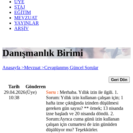
ÜYE
STAJ
EĞİTİM
MEVZUAT
YAYINLAR
ARŞİV
Danışmanlık Birimi
Anasayfa >
Mevzuat >
Cevaplanmış Güncel Sorular
Geri Dön
Tarih
Gönderen
29.04.2026
(Üye)
Soru :
Merhaba. Yıllık izin ile ilgili. 1.
10:38
Sorum: Yıllık izin kullanan çalışan için; 1
hafta izne çıktığında izinden düşülmesi
gereken gün sayısı? ** örnek; 13 nisanda
izne başladı ve 20 nisanda döndü. 2.
Sorum:Ayrıca cuma günü izin kullanan
çalışan için cumartesi de izin günüden
düşülüyor mu? Teşekkürler.