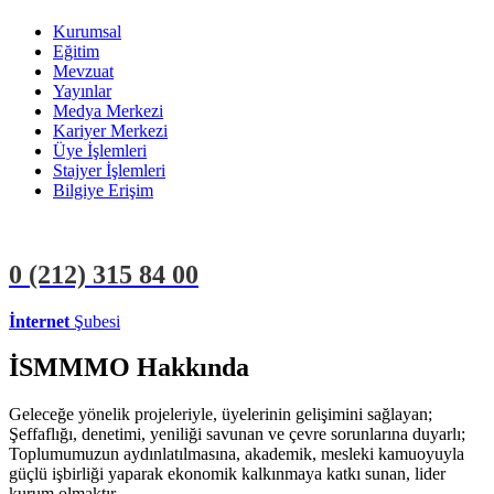
Kurumsal
Eğitim
Mevzuat
Yayınlar
Medya Merkezi
Kariyer Merkezi
Üye İşlemleri
Stajyer İşlemleri
Bilgiye Erişim
0 (212)
315 84 00
İnternet
Şubesi
ÜYE İŞLEMLERİ
STAJYER İŞLEMLERİ
İSMMMO Hakkında
Geleceğe yönelik projeleriyle, üyelerinin gelişimini sağlayan;
Şeffaflığı, denetimi, yeniliği savunan ve çevre sorunlarına duyarlı;
Toplumumuzun aydınlatılmasına, akademik, mesleki kamuoyuyla
güçlü işbirliği yaparak ekonomik kalkınmaya katkı sunan, lider
kurum olmaktır.