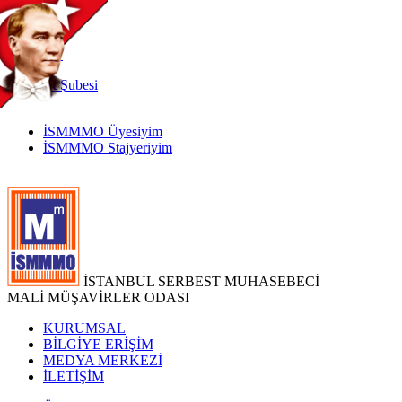
TR
|
EN
İnternet
Şubesi
İSMMMO Üyesiyim
İSMMMO Stajyeriyim
İSTANBUL SERBEST MUHASEBECİ
MALİ MÜŞAVİRLER ODASI
KURUMSAL
BİLGİYE ERİŞİM
MEDYA MERKEZİ
İLETİŞİM