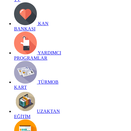
KAN
BANKASI
YARDIMCI
PROGRAMLAR
TÜRMOB
KART
UZAKTAN
EĞİTİM