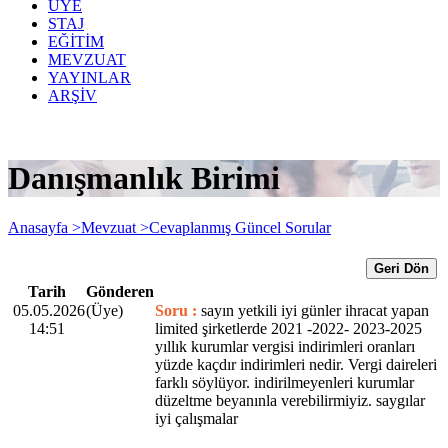
ÜYE
STAJ
EĞİTİM
MEVZUAT
YAYINLAR
ARŞİV
Danışmanlık Birimi
Anasayfa >
Mevzuat >
Cevaplanmış Güncel Sorular
Geri Dön
Tarih
Gönderen
05.05.2026
(Üye)
Soru :
sayın yetkili iyi günler ihracat yapan
14:51
limited şirketlerde 2021 -2022- 2023-2025
yıllık kurumlar vergisi indirimleri oranları
yüzde kaçdır indirimleri nedir. Vergi daireleri
farklı söylüyor. indirilmeyenleri kurumlar
düzeltme beyanınla verebilirmiyiz. saygılar
iyi çalışmalar