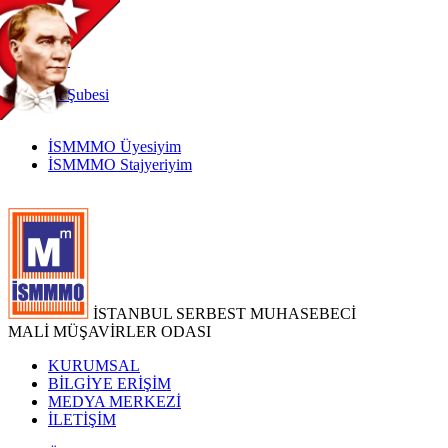
TR
|
EN
İnternet
Şubesi
İSMMMO Üyesiyim
İSMMMO Stajyeriyim
İSTANBUL SERBEST MUHASEBECİ
MALİ MÜŞAVİRLER ODASI
KURUMSAL
BİLGİYE ERİŞİM
MEDYA MERKEZİ
İLETİŞİM