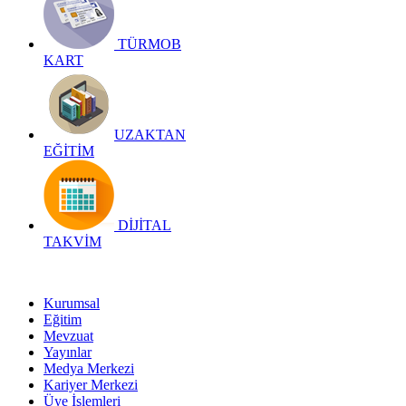
TÜRMOB
KART
UZAKTAN
EĞİTİM
DİJİTAL
TAKVİM
Kurumsal
Eğitim
Mevzuat
Yayınlar
Medya Merkezi
Kariyer Merkezi
Üye İşlemleri