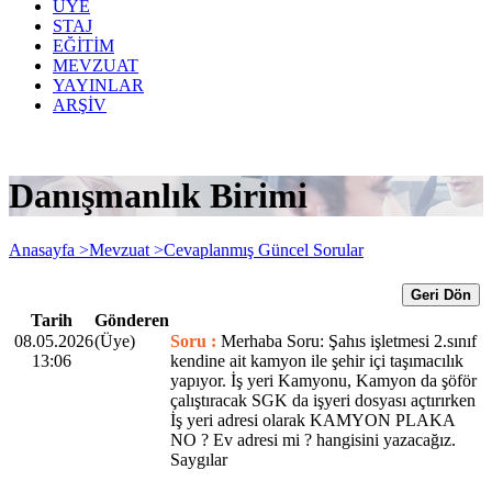
ÜYE
STAJ
EĞİTİM
MEVZUAT
YAYINLAR
ARŞİV
Danışmanlık Birimi
Anasayfa >
Mevzuat >
Cevaplanmış Güncel Sorular
Geri Dön
Tarih
Gönderen
08.05.2026
(Üye)
Soru :
Merhaba Soru: Şahıs işletmesi 2.sınıf
13:06
kendine ait kamyon ile şehir içi taşımacılık
yapıyor. İş yeri Kamyonu, Kamyon da şöför
çalıştıracak SGK da işyeri dosyası açtırırken
İş yeri adresi olarak KAMYON PLAKA
NO ? Ev adresi mi ? hangisini yazacağız.
Saygılar