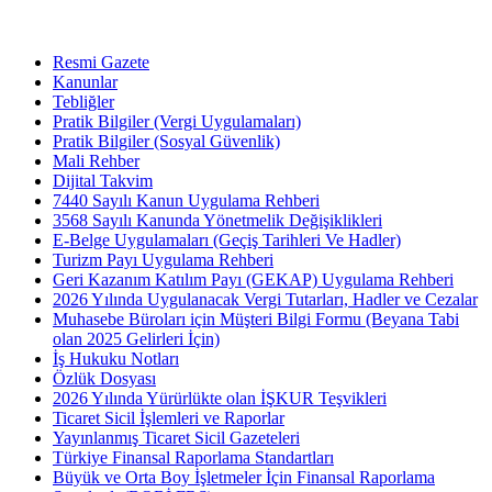
Resmi Gazete
Kanunlar
Tebliğler
Pratik Bilgiler (Vergi Uygulamaları)
Pratik Bilgiler (Sosyal Güvenlik)
Mali Rehber
Dijital Takvim
7440 Sayılı Kanun Uygulama Rehberi
3568 Sayılı Kanunda Yönetmelik Değişiklikleri
E-Belge Uygulamaları (Geçiş Tarihleri Ve Hadler)
Turizm Payı Uygulama Rehberi
Geri Kazanım Katılım Payı (GEKAP) Uygulama Rehberi
2026 Yılında Uygulanacak Vergi Tutarları, Hadler ve Cezalar
Muhasebe Büroları için Müşteri Bilgi Formu (Beyana Tabi
olan 2025 Gelirleri İçin)
İş Hukuku Notları
Özlük Dosyası
2026 Yılında Yürürlükte olan İŞKUR Teşvikleri
Ticaret Sicil İşlemleri ve Raporlar
Yayınlanmış Ticaret Sicil Gazeteleri
Türkiye Finansal Raporlama Standartları
Büyük ve Orta Boy İşletmeler İçin Finansal Raporlama