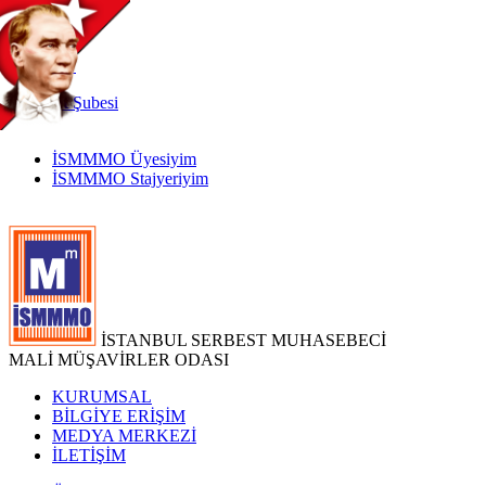
TR
|
EN
İnternet
Şubesi
İSMMMO Üyesiyim
İSMMMO Stajyeriyim
İSTANBUL SERBEST MUHASEBECİ
MALİ MÜŞAVİRLER ODASI
KURUMSAL
BİLGİYE ERİŞİM
MEDYA MERKEZİ
İLETİŞİM