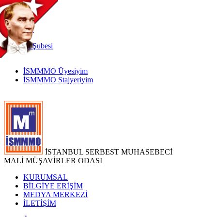
TR
|
EN
İnternet
Şubesi
İSMMMO Üyesiyim
İSMMMO Stajyeriyim
İSTANBUL SERBEST MUHASEBECİ
MALİ MÜŞAVİRLER ODASI
KURUMSAL
BİLGİYE ERİŞİM
MEDYA MERKEZİ
İLETİŞİM