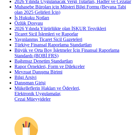
2026 Yılında Uygulanacak Vergi Tutarları, Hadler ve Cezalar
Muhasebe Büroları için Müşteri Bilgi Formu (Beyana Tabi
olan 2025 Gelirleri İçin)
İş Hukuku Notları
Özlük Dosyası
2026 Yılında Yürürlükte olan İŞKUR Teşvikleri
Ticaret Sicil İşlemleri ve Raporlar
Yayınlanmış Ticaret Sicil Gazeteleri
Türkiye Finansal Raporlama Standartları
Büyük ve Orta Boy İşletmeler İçin Finansal Raporlama
Standardı (BOBİ FRS)
Bağımsız Denetim Standartları
Rapor Örnekleri, Form ve Dilekçeler
Mevzuat Danışma Birimi
Bilgi Arşivi
Danışman Girişi
Mükelleflerin Hakları ve Ödevleri,
Elektronik Uygulamalar,
Cezai Müeyyideler