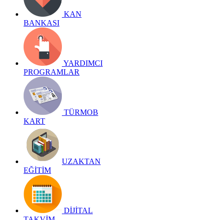
KAN
BANKASI
YARDIMCI
PROGRAMLAR
TÜRMOB
KART
UZAKTAN
EĞİTİM
DİJİTAL
TAKVİM