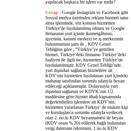
yapılacak başkaca bir işlem var mıdır?
Cevap :
Google İnstagram ve Facebook gibi
Sosyal medya üzerinden reklam hizmeti satın
alma işleminde, söz konusu hizmetten
Türkiye'de faydalanılmış olması ve Google
firmasının yurt içinde ikametgâhının,
işyerinin, kanuni merkezi ve iş merkezinin
bulunmaması şartı ile , KDV Genel
Tebliğine göre ; “Türkiye’ye getirilen
hizmet, Türkiye’deki firmanın Türkiye’deki
faaliyeti ile ilgili ise, hizmetten Türkiye’de
faydalanılmıştır. KDV Genel Tebliği’nde,
yurt dışından sağlanan hizmetlere ait
KDV’nin hizmetten faydalanan yurt içindeki
muhatap tarafından sorumlu sıfatıyla beyan
edileceği açıklanmıştır. Dolayısıyla yurt
dışından sağlanan ve KDVK’nın 1/2.
maddesine göre hizmet ithali kapsamında
değerlendirilen işlemlere ait KDV'nin,
hizmetten yararlanan Türkiye’ de mukim kişi
ve kuruluşlarca sorumlu sıfatıyla verilecek
olan 2. no.lu KDV beyannamesi ile beyan
(KDV oranı % 20) edilerek bağlı bulunulan
vergi dairesine ödenmesi, 1 no.lu KDV