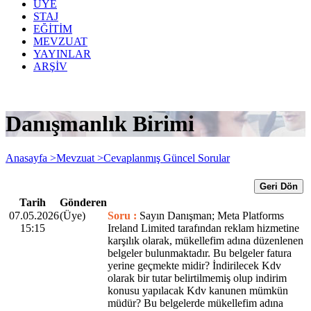
ÜYE
STAJ
EĞİTİM
MEVZUAT
YAYINLAR
ARŞİV
Danışmanlık Birimi
Anasayfa >
Mevzuat >
Cevaplanmış Güncel Sorular
Geri Dön
Tarih
Gönderen
07.05.2026
(Üye)
Soru :
Sayın Danışman; Meta Platforms
15:15
Ireland Limited tarafından reklam hizmetine
karşılık olarak, mükellefim adına düzenlenen
belgeler bulunmaktadır. Bu belgeler fatura
yerine geçmekte midir? İndirilecek Kdv
olarak bir tutar belirtilmemiş olup indirim
konusu yapılacak Kdv kanunen mümkün
müdür? Bu belgelerde mükellefim adına