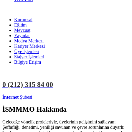
Kurumsal
Eğitim
Mevzuat
Yayınlar
Medya Merkezi
Kariyer Merkezi
Üye İşlemleri
Stajyer İşlemleri
Bilgiye Erişim
0 (212)
315 84 00
İnternet
Şubesi
ÜYE İŞLEMLERİ
STAJYER İŞLEMLERİ
İSMMMO Hakkında
Geleceğe yönelik projeleriyle, üyelerinin gelişimini sağlayan;
Şeffaflığı, denetimi, yeniliği savunan ve çevre sorunlarına duyarlı;