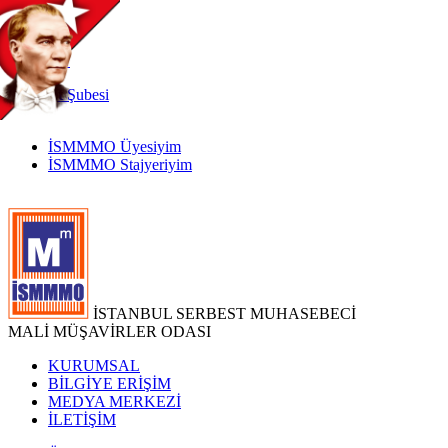
TR
|
EN
İnternet
Şubesi
İSMMMO Üyesiyim
İSMMMO Stajyeriyim
İSTANBUL SERBEST MUHASEBECİ
MALİ MÜŞAVİRLER ODASI
KURUMSAL
BİLGİYE ERİŞİM
MEDYA MERKEZİ
İLETİŞİM