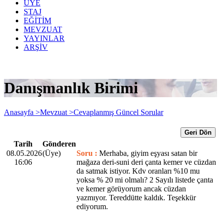
ÜYE
STAJ
EĞİTİM
MEVZUAT
YAYINLAR
ARŞİV
Danışmanlık Birimi
Anasayfa >
Mevzuat >
Cevaplanmış Güncel Sorular
Geri Dön
Tarih
Gönderen
08.05.2026
(Üye)
Soru :
Merhaba, giyim eşyası satan bir
16:06
mağaza deri-suni deri çanta kemer ve cüzdan
da satmak istiyor. Kdv oranları %10 mu
yoksa % 20 mi olmalı? 2 Sayılı listede çanta
ve kemer görüyorum ancak cüzdan
yazmıyor. Tereddütte kaldık. Teşekkür
ediyorum.