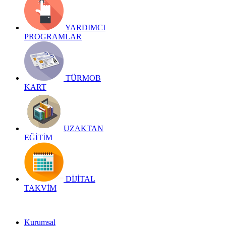
YARDIMCI
PROGRAMLAR
TÜRMOB
KART
UZAKTAN
EĞİTİM
DİJİTAL
TAKVİM
Kurumsal