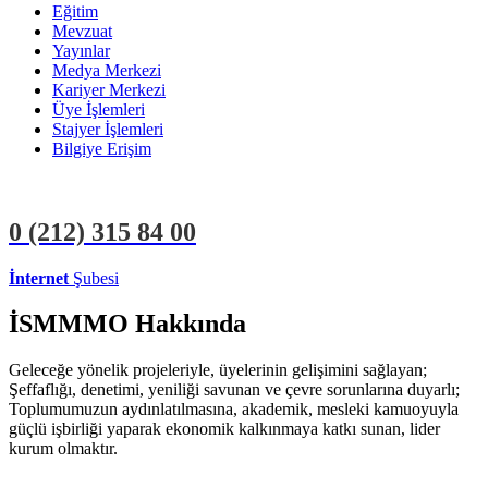
Eğitim
Mevzuat
Yayınlar
Medya Merkezi
Kariyer Merkezi
Üye İşlemleri
Stajyer İşlemleri
Bilgiye Erişim
0 (212)
315 84 00
İnternet
Şubesi
ÜYE İŞLEMLERİ
STAJYER İŞLEMLERİ
İSMMMO Hakkında
Geleceğe yönelik projeleriyle, üyelerinin gelişimini sağlayan;
Şeffaflığı, denetimi, yeniliği savunan ve çevre sorunlarına duyarlı;
Toplumumuzun aydınlatılmasına, akademik, mesleki kamuoyuyla
güçlü işbirliği yaparak ekonomik kalkınmaya katkı sunan, lider
kurum olmaktır.