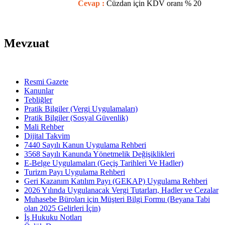
Cevap :
Cüzdan için KDV oranı % 20
Mevzuat
Resmi Gazete
Kanunlar
Tebliğler
Pratik Bilgiler (Vergi Uygulamaları)
Pratik Bilgiler (Sosyal Güvenlik)
Mali Rehber
Dijital Takvim
7440 Sayılı Kanun Uygulama Rehberi
3568 Sayılı Kanunda Yönetmelik Değişiklikleri
E-Belge Uygulamaları (Geçiş Tarihleri Ve Hadler)
Turizm Payı Uygulama Rehberi
Geri Kazanım Katılım Payı (GEKAP) Uygulama Rehberi
2026 Yılında Uygulanacak Vergi Tutarları, Hadler ve Cezalar
Muhasebe Büroları için Müşteri Bilgi Formu (Beyana Tabi
olan 2025 Gelirleri İçin)
İş Hukuku Notları