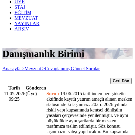
ÜYE
STAJ
EĞİTİM
MEVZUAT
YAYINLAR
ARŞİV
Danışmanlık Birimi
Anasayfa >
Mevzuat >
Cevaplanmış Güncel Sorular
Geri Dön
Tarih
Gönderen
11.05.2026
(Üye)
Soru :
19.06.2015 tarihinden beri şirketin
09:25
aktifinde kayıtlı yatırım amaçlı alınan mesken
statüsünde ki taşınmaz. 2025- 2026 yılında
riskli yapı kapsamında kentsel dönüşüm
yasaları çerçevesinde yenilenmiştir. ve aynı
büyüklükte aynı şartlarda bir mesken
tarafımıza teslim edilmiştir. Söz konusu
taşınmazın satışı yapılacaktır. Bu kapsamda