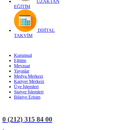
UZAKTAN
EĞİTİM
DİJİTAL
TAKVİM
Kurumsal
Eğitim
Mevzuat
Yayınlar
Medya Merkezi
Kariyer Merkezi
Üye İşlemleri
Stajyer İşlemleri
Bilgiye Erişim
0 (212)
315 84 00