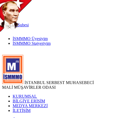
TR
|
EN
İnternet
Şubesi
İSMMMO Üyesiyim
İSMMMO Stajyeriyim
İSTANBUL SERBEST MUHASEBECİ
MALİ MÜŞAVİRLER ODASI
KURUMSAL
BİLGİYE ERİŞİM
MEDYA MERKEZİ
İLETİŞİM