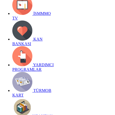
İSMMMO
TV
KAN
BANKASI
YARDIMCI
PROGRAMLAR
TÜRMOB
KART