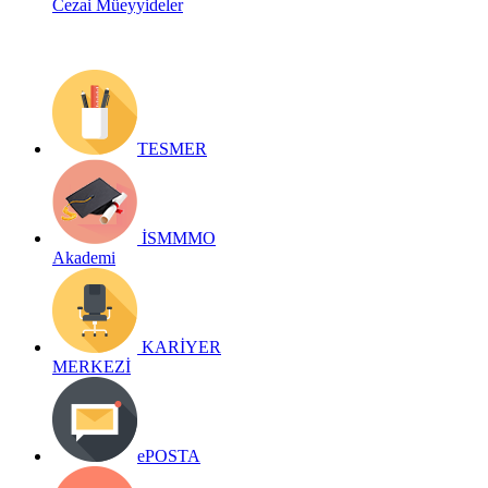
Cezai Müeyyideler
TESMER
İSMMMO
Akademi
KARİYER
MERKEZİ
ePOSTA