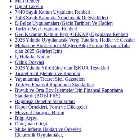
Mali Rehber
Dijital Takvim
7440 Sayılı Kanun Uygulama Rehberi
3568 Sayılı Kanunda Yönetmelik Değişiklikleri
E-Belge Uygulamaları (Geçiş Tarihleri Ve Hadler)
Turizm Payı Uygulama Rehberi
Geri Kazanım Katılım Payı (GEKAP) Uygulama Rehberi
2026 Yılında Uygulanacak Vergi Tutarları, Hadler ve Cezalar
Muhasebe Büroları için Müşteri Bilgi Formu (Beyana Tabi
olan 2025 Gelirleri İçin)
İş Hukuku Notları
Özlük Dosyası
2026 Yılında Yürürlükte olan İŞKUR Teşvikleri
Ticaret Sicil İşlemleri ve Raporlar
Yayınlanmış Ticaret Sicil Gazeteleri
Türkiye Finansal Raporlama Standartları
Büyük ve Orta Boy İşletmeler İçin Finansal Raporlama
Standardı (BOBİ FRS)
Bağımsız Denetim Standartları
Rapor Örnekleri, Form ve Dilekçeler
Mevzuat Danışma Birimi
Bilgi Arşivi
Danışman Girişi
Mükelleflerin Hakları ve Ödevleri,
Elektronik Uygulamalar,