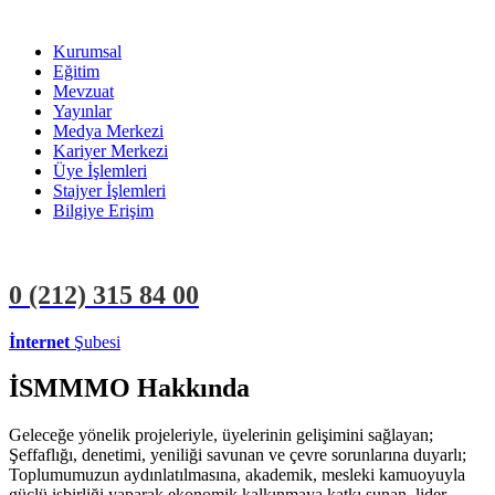
Kurumsal
Eğitim
Mevzuat
Yayınlar
Medya Merkezi
Kariyer Merkezi
Üye İşlemleri
Stajyer İşlemleri
Bilgiye Erişim
0 (212)
315 84 00
İnternet
Şubesi
ÜYE İŞLEMLERİ
STAJYER İŞLEMLERİ
İSMMMO Hakkında
Geleceğe yönelik projeleriyle, üyelerinin gelişimini sağlayan;
Şeffaflığı, denetimi, yeniliği savunan ve çevre sorunlarına duyarlı;
Toplumumuzun aydınlatılmasına, akademik, mesleki kamuoyuyla
güçlü işbirliği yaparak ekonomik kalkınmaya katkı sunan, lider