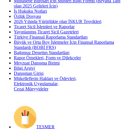
Muhasebe Büroları için Müşteri Bilgi Formu (Beyana Tabi
olan 2025 Gelirleri İçin)
İş Hukuku Notları
Özlük Dosyası
2026 Yılında Yürürlükte olan İŞKUR Teşvikleri
Ticaret Sicil İşlemleri ve Raporlar
Yayınlanmış Ticaret Sicil Gazeteleri
Türkiye Finansal Raporlama Standartları
Büyük ve Orta Boy İşletmeler İçin Finansal Raporlama
Standardı (BOBİ FRS)
Bağımsız Denetim Standartları
Rapor Örnekleri, Form ve Dilekçeler
Mevzuat Danışma Birimi
Bilgi Arşivi
Danışman Girişi
Mükelleflerin Hakları ve Ödevleri,
Elektronik Uygulamalar,
Cezai Müeyyideler
TESMER