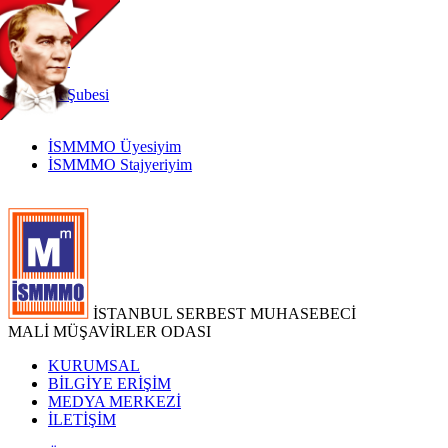
TR
|
EN
İnternet
Şubesi
İSMMMO Üyesiyim
İSMMMO Stajyeriyim
İSTANBUL SERBEST MUHASEBECİ
MALİ MÜŞAVİRLER ODASI
KURUMSAL
BİLGİYE ERİŞİM
MEDYA MERKEZİ
İLETİŞİM