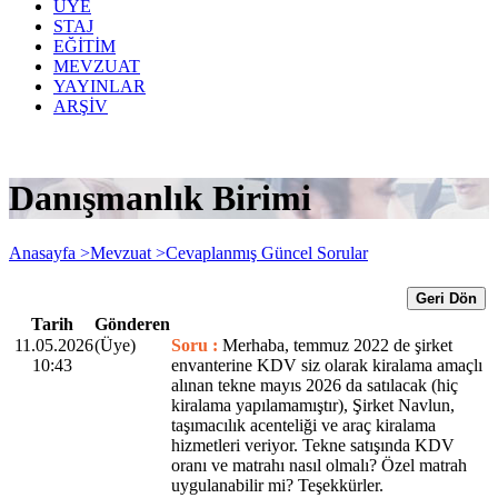
ÜYE
STAJ
EĞİTİM
MEVZUAT
YAYINLAR
ARŞİV
Danışmanlık Birimi
Anasayfa >
Mevzuat >
Cevaplanmış Güncel Sorular
Geri Dön
Tarih
Gönderen
11.05.2026
(Üye)
Soru :
Merhaba, temmuz 2022 de şirket
10:43
envanterine KDV siz olarak kiralama amaçlı
alınan tekne mayıs 2026 da satılacak (hiç
kiralama yapılamamıştır), Şirket Navlun,
taşımacılık acenteliği ve araç kiralama
hizmetleri veriyor. Tekne satışında KDV
oranı ve matrahı nasıl olmalı? Özel matrah
uygulanabilir mi? Teşekkürler.