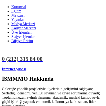
Kurumsal
Eğitim
Mevzuat
Yayınlar
Medya Merkezi
Kariyer Merkezi
Üye İşlemleri
Stajyer İşlemleri
Bilgiye Erişim
0 (212)
315 84 00
İnternet
Şubesi
ÜYE İŞLEMLERİ
STAJYER İŞLEMLERİ
İSMMMO Hakkında
Geleceğe yönelik projeleriyle, üyelerinin gelişimini sağlayan;
Şeffaflığı, denetimi, yeniliği savunan ve çevre sorunlarına duyarlı;
Toplumumuzun aydınlatılmasına, akademik, mesleki kamuoyuyla
güçlü işbirliği yaparak ekonomik kalkınmaya katkı sunan, lider
kurum olmaktır.