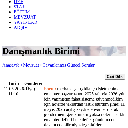
ÜYE
STAJ
EĞİTİM
MEVZUAT
YAYINLAR
ARŞİV
Danışmanlık Birimi
Anasayfa >
Mevzuat >
Cevaplanmış Güncel Sorular
Geri Dön
Tarih
Gönderen
11.05.2026
(Üye)
Soru :
merhaba şahış bilanço işletmenin e
11:10
envanter başvurusunu 2025 yılında 2026 yılı
için yapmıştım fakat sisteme güvenmediğim
için noterde tekrardan tastik ettirdim şimdi 11
mayıs 2026 açılış kaydı e envanter olarak
göndermem gereklimidir yoksa noter tasdikli
envanter defteri ile e defter göndermeden
devam edebilirmiyiz teşekkürler