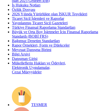
olan 2025 Gelirleri İçin)
İş Hukuku Notları
Özlük Dosyası
2026 Yılında Yürürlükte olan İŞKUR Teşvikleri
Ticaret Sicil İşlemleri ve Raporlar
Yayınlanmış Ticaret Sicil Gazeteleri
Türkiye Finansal Raporlama Standartları
Büyük ve Orta Boy İşletmeler İçin Finansal Raporlama
Standardı (BOBİ FRS)
Bağımsız Denetim Standartları
Rapor Örnekleri, Form ve Dilekçeler
Mevzuat Danışma Birimi
Bilgi Arşivi
Danışman Girişi
Mükelleflerin Hakları ve Ödevleri,
Elektronik Uygulamalar,
Cezai Müeyyideler
TESMER