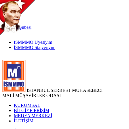
TR
|
EN
İnternet
Şubesi
İSMMMO Üyesiyim
İSMMMO Stajyeriyim
İSTANBUL SERBEST MUHASEBECİ
MALİ MÜŞAVİRLER ODASI
KURUMSAL
BİLGİYE ERİŞİM
MEDYA MERKEZİ
İLETİŞİM