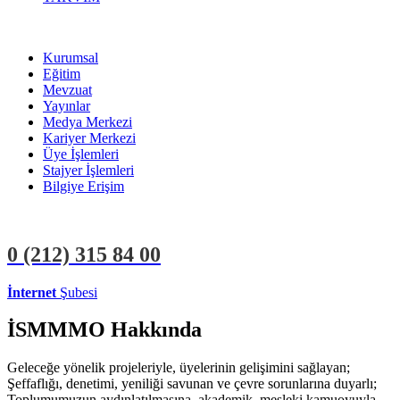
Kurumsal
Eğitim
Mevzuat
Yayınlar
Medya Merkezi
Kariyer Merkezi
Üye İşlemleri
Stajyer İşlemleri
Bilgiye Erişim
0 (212)
315 84 00
İnternet
Şubesi
ÜYE İŞLEMLERİ
STAJYER İŞLEMLERİ
İSMMMO Hakkında
Geleceğe yönelik projeleriyle, üyelerinin gelişimini sağlayan;
Şeffaflığı, denetimi, yeniliği savunan ve çevre sorunlarına duyarlı;
Toplumumuzun aydınlatılmasına, akademik, mesleki kamuoyuyla