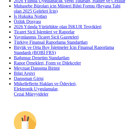
2026 Yılında Uygulanacak Vergi Tutarları, Hadler ve Cezalar
Muhasebe Büroları için Müşteri Bilgi Formu (Beyana Tabi
olan 2025 Gelirleri İçin)
İş Hukuku Notları
Özlük Dosyası
2026 Yılında Yürürlükte olan İŞKUR Teşvikleri
Ticaret Sicil İşlemleri ve Raporlar
Yayınlanmış Ticaret Sicil Gazeteleri
Türkiye Finansal Raporlama Standartları
Büyük ve Orta Boy İşletmeler İçin Finansal Raporlama
Standardı (BOBİ FRS)
Bağımsız Denetim Standartları
Rapor Örnekleri, Form ve Dilekçeler
Mevzuat Danışma Birimi
Bilgi Arşivi
Danışman Girişi
Mükelleflerin Hakları ve Ödevleri,
Elektronik Uygulamalar,
Cezai Müeyyideler