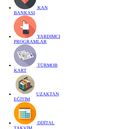
KAN
BANKASI
YARDIMCI
PROGRAMLAR
TÜRMOB
KART
UZAKTAN
EĞİTİM
DİJİTAL
TAKVİM