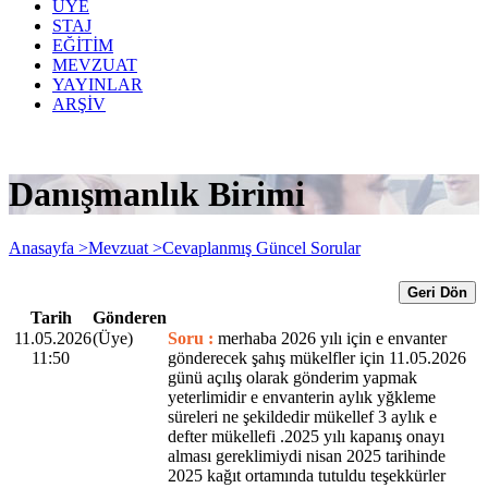
ÜYE
STAJ
EĞİTİM
MEVZUAT
YAYINLAR
ARŞİV
Danışmanlık Birimi
Anasayfa >
Mevzuat >
Cevaplanmış Güncel Sorular
Geri Dön
Tarih
Gönderen
11.05.2026
(Üye)
Soru :
merhaba 2026 yılı için e envanter
11:50
gönderecek şahış mükelfler için 11.05.2026
günü açılış olarak gönderim yapmak
yeterlimidir e envanterin aylık yğkleme
süreleri ne şekildedir mükellef 3 aylık e
defter mükellefi .2025 yılı kapanış onayı
alması gereklimiydi nisan 2025 tarihinde
2025 kağıt ortamında tutuldu teşekkürler