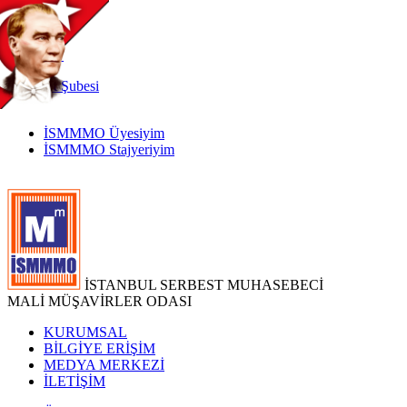
TR
|
EN
İnternet
Şubesi
İSMMMO Üyesiyim
İSMMMO Stajyeriyim
İSTANBUL SERBEST MUHASEBECİ
MALİ MÜŞAVİRLER ODASI
KURUMSAL
BİLGİYE ERİŞİM
MEDYA MERKEZİ
İLETİŞİM