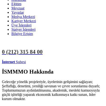
Eğitim
Mevzuat
Yayınlar
Medya Merkezi
Kariyer Merkezi
Üye İşlemleri
Stajyer İşlemleri
Bilgiye Erişim
0 (212)
315 84 00
İnternet
Şubesi
ÜYE İŞLEMLERİ
STAJYER İŞLEMLERİ
İSMMMO Hakkında
Geleceğe yönelik projeleriyle, üyelerinin gelişimini sağlayan;
Şeffaflığı, denetimi, yeniliği savunan ve çevre sorunlarına duyarlı;
Toplumumuzun aydınlatılmasına, akademik, mesleki kamuoyuyla
güçlü işbirliği yaparak ekonomik kalkınmaya katkı sunan, lider
kurum olmaktır.