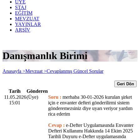
ÜYE
STAJ
EĞİTİM
MEVZUAT
YAYINLAR
ARŞİV
Danışmanlık Birimi
Anasayfa >
Mevzuat >
Cevaplanmış Güncel Sorular
Geri Dön
Tarih
Gönderen
11.05.2026
(Üye)
Soru :
merhaba 30-01-2026 kurulan şirket
15:01
için e envanter defteri gönderilirmi sistem
gönderemezsiniz diye uyarı veriyor yardım
rica ederim
Cevap :
e-Defter Uygulamasında Envanter
Defteri Kullanımı Hakkında 14 Ekim 2025
Tarihli Duyuru e-Defter uygulamasında