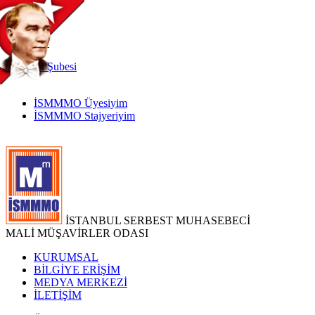
TR
|
EN
İnternet
Şubesi
İSMMMO Üyesiyim
İSMMMO Stajyeriyim
İSTANBUL SERBEST MUHASEBECİ
MALİ MÜŞAVİRLER ODASI
KURUMSAL
BİLGİYE ERİŞİM
MEDYA MERKEZİ
İLETİŞİM