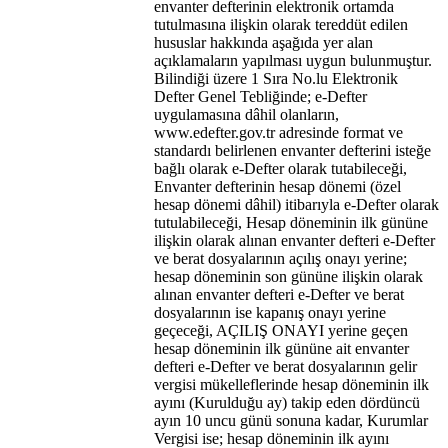
envanter defterinin elektronik ortamda
tutulmasına ilişkin olarak tereddüt edilen
hususlar hakkında aşağıda yer alan
açıklamaların yapılması uygun bulunmuştur.
Bilindiği üzere 1 Sıra No.lu Elektronik
Defter Genel Tebliğinde; e-Defter
uygulamasına dâhil olanların,
www.edefter.gov.tr adresinde format ve
standardı belirlenen envanter defterini isteğe
bağlı olarak e-Defter olarak tutabileceği,
Envanter defterinin hesap dönemi (özel
hesap dönemi dâhil) itibarıyla e-Defter olarak
tutulabileceği, Hesap döneminin ilk gününe
ilişkin olarak alınan envanter defteri e-Defter
ve berat dosyalarının açılış onayı yerine;
hesap döneminin son gününe ilişkin olarak
alınan envanter defteri e-Defter ve berat
dosyalarının ise kapanış onayı yerine
geçeceği, AÇILIŞ ONAYI yerine geçen
hesap döneminin ilk gününe ait envanter
defteri e-Defter ve berat dosyalarının gelir
vergisi mükelleflerinde hesap döneminin ilk
ayını (Kurulduğu ay) takip eden dördüncü
ayın 10 uncu günü sonuna kadar, Kurumlar
Vergisi ise; hesap döneminin ilk ayını