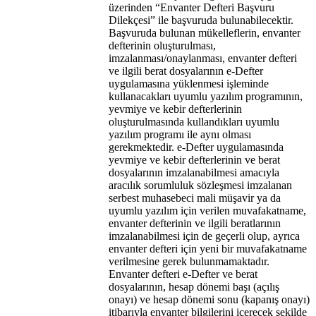
üzerinden “Envanter Defteri Başvuru
Dilekçesi” ile başvuruda bulunabilecektir.
Başvuruda bulunan mükelleflerin, envanter
defterinin oluşturulması,
imzalanması/onaylanması, envanter defteri
ve ilgili berat dosyalarının e-Defter
uygulamasına yüklenmesi işleminde
kullanacakları uyumlu yazılım programının,
yevmiye ve kebir defterlerinin
oluşturulmasında kullandıkları uyumlu
yazılım programı ile aynı olması
gerekmektedir. e-Defter uygulamasında
yevmiye ve kebir defterlerinin ve berat
dosyalarının imzalanabilmesi amacıyla
aracılık sorumluluk sözleşmesi imzalanan
serbest muhasebeci mali müşavir ya da
uyumlu yazılım için verilen muvafakatname,
envanter defterinin ve ilgili beratlarının
imzalanabilmesi için de geçerli olup, ayrıca
envanter defteri için yeni bir muvafakatname
verilmesine gerek bulunmamaktadır.
Envanter defteri e-Defter ve berat
dosyalarının, hesap dönemi başı (açılış
onayı) ve hesap dönemi sonu (kapanış onayı)
itibarıyla envanter bilgilerini içerecek şekilde