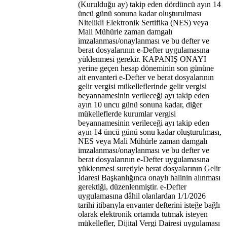
(Kurulduğu ay) takip eden dördüncü ayın 14
üncü günü sonuna kadar oluşturulması
Nitelikli Elektronik Sertifika (NES) veya
Mali Mühürle zaman damgalı
imzalanması/onaylanması ve bu defter ve
berat dosyalarının e-Defter uygulamasına
yüklenmesi gerekir. KAPANIŞ ONAYI
yerine geçen hesap döneminin son gününe
ait envanteri e-Defter ve berat dosyalarının
gelir vergisi mükelleflerinde gelir vergisi
beyannamesinin verileceği ayı takip eden
ayın 10 uncu günü sonuna kadar, diğer
mükelleflerde kurumlar vergisi
beyannamesinin verileceği ayı takip eden
ayın 14 üncü günü sonu kadar oluşturulması,
NES veya Mali Mühürle zaman damgalı
imzalanması/onaylanması ve bu defter ve
berat dosyalarının e-Defter uygulamasına
yüklenmesi suretiyle berat dosyalarının Gelir
İdaresi Başkanlığınca onaylı halinin alınması
gerektiği, düzenlenmiştir. e-Defter
uygulamasına dâhil olanlardan 1/1/2026
tarihi itibarıyla envanter defterini isteğe bağlı
olarak elektronik ortamda tutmak isteyen
mükellefler, Dijital Vergi Dairesi uygulaması