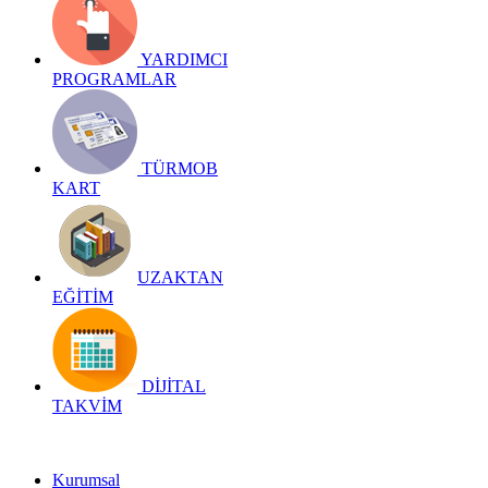
YARDIMCI
PROGRAMLAR
TÜRMOB
KART
UZAKTAN
EĞİTİM
DİJİTAL
TAKVİM
Kurumsal