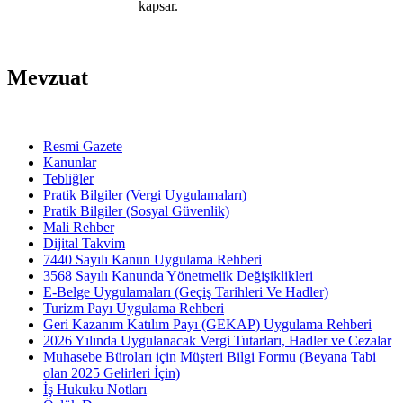
kapsar.
Mevzuat
Resmi Gazete
Kanunlar
Tebliğler
Pratik Bilgiler (Vergi Uygulamaları)
Pratik Bilgiler (Sosyal Güvenlik)
Mali Rehber
Dijital Takvim
7440 Sayılı Kanun Uygulama Rehberi
3568 Sayılı Kanunda Yönetmelik Değişiklikleri
E-Belge Uygulamaları (Geçiş Tarihleri Ve Hadler)
Turizm Payı Uygulama Rehberi
Geri Kazanım Katılım Payı (GEKAP) Uygulama Rehberi
2026 Yılında Uygulanacak Vergi Tutarları, Hadler ve Cezalar
Muhasebe Büroları için Müşteri Bilgi Formu (Beyana Tabi
olan 2025 Gelirleri İçin)
İş Hukuku Notları