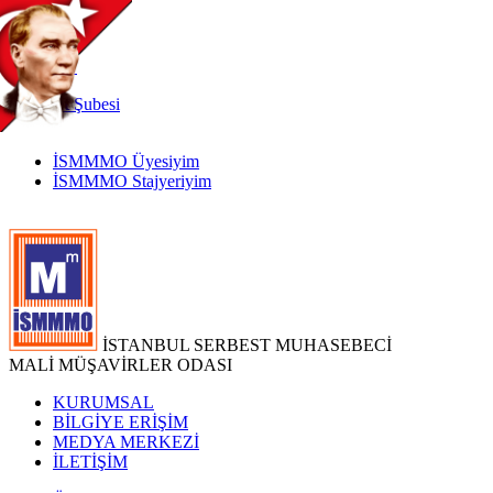
TR
|
EN
İnternet
Şubesi
İSMMMO Üyesiyim
İSMMMO Stajyeriyim
İSTANBUL SERBEST MUHASEBECİ
MALİ MÜŞAVİRLER ODASI
KURUMSAL
BİLGİYE ERİŞİM
MEDYA MERKEZİ
İLETİŞİM