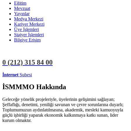
Eğitim
Mevzuat
Yayınlar
Medya Merkezi
Kariyer Merkezi
Üye İşlemleri
Stajyer İşlemleri
Bilgiye Erişim
0 (212)
315 84 00
İnternet
Şubesi
ÜYE İŞLEMLERİ
STAJYER İŞLEMLERİ
İSMMMO Hakkında
Geleceğe yönelik projeleriyle, üyelerinin gelişimini sağlayan;
Şeffaflığı, denetimi, yeniliği savunan ve çevre sorunlarına duyarlı;
Toplumumuzun aydınlatılmasına, akademik, mesleki kamuoyuyla
güçlü işbirliği yaparak ekonomik kalkınmaya katkı sunan, lider
kurum olmaktır.