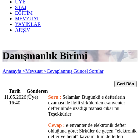
ÜYE
STAJ
EĞİTİM
MEVZUAT
YAYINLAR
ARŞİV
Danışmanlık Birimi
Anasayfa >
Mevzuat >
Cevaplanmış Güncel Sorular
Geri Dön
Tarih
Gönderen
11.05.2026
(Üye)
Soru :
Selamlar. Bugünkü e defterlerin
16:40
uzaması ile ilgili sirkülerden e-anventer
defterininde uzadığı manası çıkar mı.
Teşekkürler
Cevap :
e-envanter de elektronik defter
olduğuna göre; Sirküler de geçen "elektronik
defter ve berat" kavramı tüm defterleri