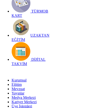
TÜRMOB
KART
UZAKTAN
EĞİTİM
DİJİTAL
TAKVİM
Kurumsal
Eğitim
Mevzuat
Yayınlar
Medya Merkezi
Kariyer Merkezi
Üye İşlemleri