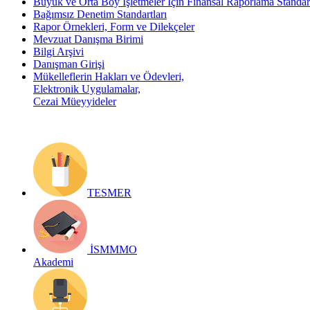
Büyük ve Orta Boy İşletmeler İçin Finansal Raporlama Stand
Bağımsız Denetim Standartları
Rapor Örnekleri, Form ve Dilekçeler
Mevzuat Danışma Birimi
Bilgi Arşivi
Danışman Girişi
Mükelleflerin Hakları ve Ödevleri,
Elektronik Uygulamalar,
Cezai Müeyyideler
TESMER
İSMMMO
Akademi