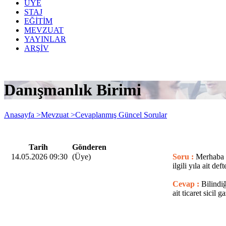
ÜYE
STAJ
EĞİTİM
MEVZUAT
YAYINLAR
ARŞİV
Danışmanlık Birimi
Anasayfa >
Mevzuat >
Cevaplanmış Güncel Sorular
Tarih
Gönderen
14.05.2026 09:30
(Üye)
Soru :
Merhaba 2
ilgili yıla ait de
Cevap :
Bilindi
ait ticaret sicil 