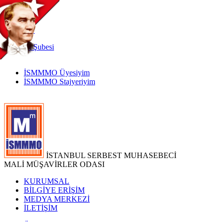
TR
|
EN
İnternet
Şubesi
İSMMMO Üyesiyim
İSMMMO Stajyeriyim
İSTANBUL SERBEST MUHASEBECİ
MALİ MÜŞAVİRLER ODASI
KURUMSAL
BİLGİYE ERİŞİM
MEDYA MERKEZİ
İLETİŞİM