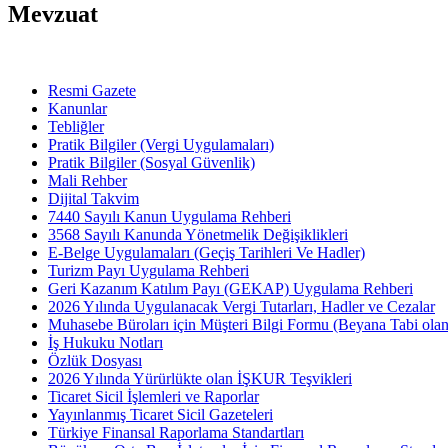
Mevzuat
Resmi Gazete
Kanunlar
Tebliğler
Pratik Bilgiler (Vergi Uygulamaları)
Pratik Bilgiler (Sosyal Güvenlik)
Mali Rehber
Dijital Takvim
7440 Sayılı Kanun Uygulama Rehberi
3568 Sayılı Kanunda Yönetmelik Değişiklikleri
E-Belge Uygulamaları (Geçiş Tarihleri Ve Hadler)
Turizm Payı Uygulama Rehberi
Geri Kazanım Katılım Payı (GEKAP) Uygulama Rehberi
2026 Yılında Uygulanacak Vergi Tutarları, Hadler ve Cezalar
Muhasebe Büroları için Müşteri Bilgi Formu (Beyana Tabi olan 
İş Hukuku Notları
Özlük Dosyası
2026 Yılında Yürürlükte olan İŞKUR Teşvikleri
Ticaret Sicil İşlemleri ve Raporlar
Yayınlanmış Ticaret Sicil Gazeteleri
Türkiye Finansal Raporlama Standartları