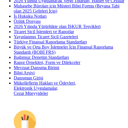
2026 Yılında Uygulanacak Vergi Tutarları, Hadler ve Cezalar
Muhasebe Büroları için Müşteri Bilgi Formu (Beyana Tabi
olan 2025 Gelirleri İçin)
İş Hukuku Notları
Özlük Dosyası
2026 Yılında Yürürlükte olan İŞKUR Teşvikleri
Ticaret Sicil İşlemleri ve Raporlar
Yayınlanmış Ticaret Sicil Gazeteleri
Türkiye Finansal Raporlama Standartları
Büyük ve Orta Boy İşletmeler İçin Finansal Raporlama
Standardı (BOBİ FRS)
Bağımsız Denetim Standartları
Rapor Örnekleri, Form ve Dilekçeler
Mevzuat Danışma Birimi
Bilgi Arşivi
Danışman Girişi
Mükelleflerin Hakları ve Ödevleri,
Elektronik Uygulamalar,
Cezai Müeyyideler