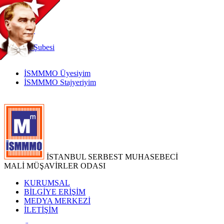
TR
|
EN
İnternet
Şubesi
İSMMMO Üyesiyim
İSMMMO Stajyeriyim
İSTANBUL SERBEST MUHASEBECİ
MALİ MÜŞAVİRLER ODASI
KURUMSAL
BİLGİYE ERİŞİM
MEDYA MERKEZİ
İLETİŞİM