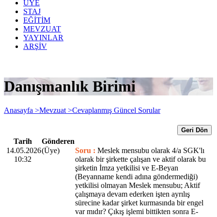
ÜYE
STAJ
EĞİTİM
MEVZUAT
YAYINLAR
ARŞİV
Danışmanlık Birimi
Anasayfa >
Mevzuat >
Cevaplanmış Güncel Sorular
Geri Dön
Tarih
Gönderen
14.05.2026
(Üye)
Soru :
Meslek mensubu olarak 4/a SGK'lı
10:32
olarak bir şirkette çalışan ve aktif olarak bu
şirketin İmza yetkilisi ve E-Beyan
(Beyanname kendi adına göndermediği)
yetkilisi olmayan Meslek mensubu; Aktif
çalışmaya devam ederken işten ayrılış
sürecine kadar şirket kurmasında bir engel
var mıdır? Çıkış işlemi bittikten sonra E-