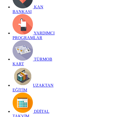
KAN
BANKASI
YARDIMCI
PROGRAMLAR
TÜRMOB
KART
UZAKTAN
EĞİTİM
DİJİTAL
TAKVİM