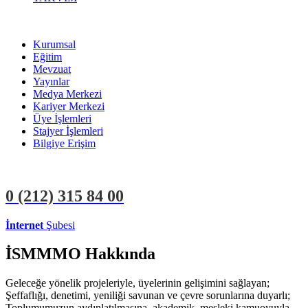
Kurumsal
Eğitim
Mevzuat
Yayınlar
Medya Merkezi
Kariyer Merkezi
Üye İşlemleri
Stajyer İşlemleri
Bilgiye Erişim
0 (212)
315 84 00
İnternet
Şubesi
ÜYE İŞLEMLERİ
STAJYER İŞLEMLERİ
İSMMMO Hakkında
Geleceğe yönelik projeleriyle, üyelerinin gelişimini sağlayan;
Şeffaflığı, denetimi, yeniliği savunan ve çevre sorunlarına duyarlı;
Toplumumuzun aydınlatılmasına, akademik, mesleki kamuoyuyla