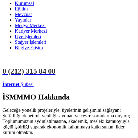
Kurumsal
Eğitim
Mevzuat
Yayınlar
Medya Merkezi
Kariyer Merkezi
Üye İşlemleri
Stajyer İşlemleri
Bilgiye Erişim
0 (212)
315 84 00
İnternet
Şubesi
ÜYE İŞLEMLERİ
STAJYER İŞLEMLERİ
İSMMMO Hakkında
Geleceğe yönelik projeleriyle, üyelerinin gelişimini sağlayan;
Şeffaflığı, denetimi, yeniliği savunan ve çevre sorunlarına duyarlı;
Toplumumuzun aydınlatılmasına, akademik, mesleki kamuoyuyla
güçlü işbirliği yaparak ekonomik kalkınmaya katkı sunan, lider
kurum olmaktır.