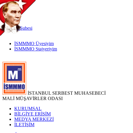
TR
|
EN
İnternet
Şubesi
İSMMMO Üyesiyim
İSMMMO Stajyeriyim
İSTANBUL SERBEST MUHASEBECİ
MALİ MÜŞAVİRLER ODASI
KURUMSAL
BİLGİYE ERİŞİM
MEDYA MERKEZİ
İLETİŞİM