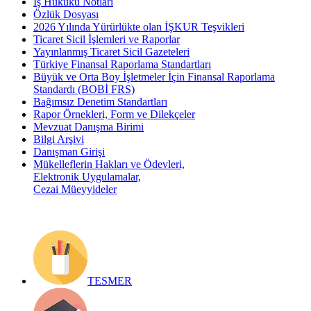
İş Hukuku Notları
Özlük Dosyası
2026 Yılında Yürürlükte olan İŞKUR Teşvikleri
Ticaret Sicil İşlemleri ve Raporlar
Yayınlanmış Ticaret Sicil Gazeteleri
Türkiye Finansal Raporlama Standartları
Büyük ve Orta Boy İşletmeler İçin Finansal Raporlama
Standardı (BOBİ FRS)
Bağımsız Denetim Standartları
Rapor Örnekleri, Form ve Dilekçeler
Mevzuat Danışma Birimi
Bilgi Arşivi
Danışman Girişi
Mükelleflerin Hakları ve Ödevleri,
Elektronik Uygulamalar,
Cezai Müeyyideler
TESMER