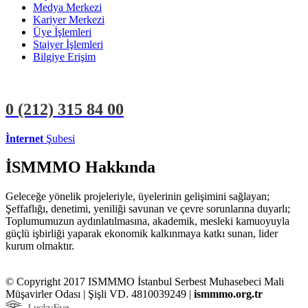
Medya Merkezi
Kariyer Merkezi
Üye İşlemleri
Stajyer İşlemleri
Bilgiye Erişim
0 (212)
315 84 00
İnternet
Şubesi
ÜYE İŞLEMLERİ
STAJYER İŞLEMLERİ
İSMMMO Hakkında
Geleceğe yönelik projeleriyle, üyelerinin gelişimini sağlayan;
Şeffaflığı, denetimi, yeniliği savunan ve çevre sorunlarına duyarlı;
Toplumumuzun aydınlatılmasına, akademik, mesleki kamuoyuyla
güçlü işbirliği yaparak ekonomik kalkınmaya katkı sunan, lider
kurum olmaktır.
© Copyright 2017 ISMMMO İstanbul Serbest Muhasebeci Mali
Müşavirler Odası | Şişli VD. 4810039249 |
ismmmo.org.tr