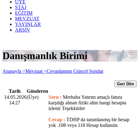
ÜYE
STAJ
EĞİTİM
MEVZUAT
YAYINLAR
ARŞİV
Danışmanlık Birimi
Anasayfa >
Mevzuat >
Cevaplanmış Güncel Sorular
Geri Dön
Tarih
Gönderen
14.05.2026
(Üye)
Soru :
Merhaba Yatırım amaçlı fatura
14:27
karşılığı alınan fiziki altın hangi hesapta
izlenir Teşekkürler
Cevap :
TDHP da tanımlanmış bir hesap
yok .108 veya 118 Hesap kullanılır.