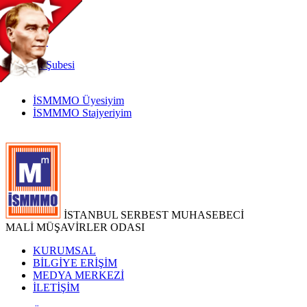
TR
|
EN
İnternet
Şubesi
İSMMMO Üyesiyim
İSMMMO Stajyeriyim
İSTANBUL SERBEST MUHASEBECİ
MALİ MÜŞAVİRLER ODASI
KURUMSAL
BİLGİYE ERİŞİM
MEDYA MERKEZİ
İLETİŞİM