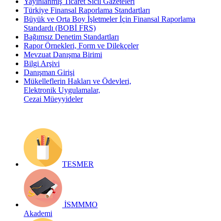
Yayınlanmış Ticaret Sicil Gazeteleri
Türkiye Finansal Raporlama Standartları
Büyük ve Orta Boy İşletmeler İçin Finansal Raporlama
Standardı (BOBİ FRS)
Bağımsız Denetim Standartları
Rapor Örnekleri, Form ve Dilekçeler
Mevzuat Danışma Birimi
Bilgi Arşivi
Danışman Girişi
Mükelleflerin Hakları ve Ödevleri,
Elektronik Uygulamalar,
Cezai Müeyyideler
TESMER
İSMMMO
Akademi