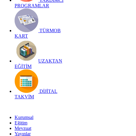
YARDIMCI
PROGRAMLAR
TÜRMOB
KART
UZAKTAN
EĞİTİM
DİJİTAL
TAKVİM
Kurumsal
Eğitim
Mevzuat
Yayınlar