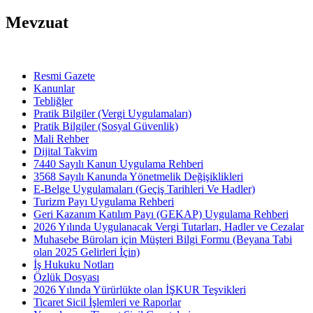
Mevzuat
Resmi Gazete
Kanunlar
Tebliğler
Pratik Bilgiler (Vergi Uygulamaları)
Pratik Bilgiler (Sosyal Güvenlik)
Mali Rehber
Dijital Takvim
7440 Sayılı Kanun Uygulama Rehberi
3568 Sayılı Kanunda Yönetmelik Değişiklikleri
E-Belge Uygulamaları (Geçiş Tarihleri Ve Hadler)
Turizm Payı Uygulama Rehberi
Geri Kazanım Katılım Payı (GEKAP) Uygulama Rehberi
2026 Yılında Uygulanacak Vergi Tutarları, Hadler ve Cezalar
Muhasebe Büroları için Müşteri Bilgi Formu (Beyana Tabi
olan 2025 Gelirleri İçin)
İş Hukuku Notları
Özlük Dosyası
2026 Yılında Yürürlükte olan İŞKUR Teşvikleri
Ticaret Sicil İşlemleri ve Raporlar