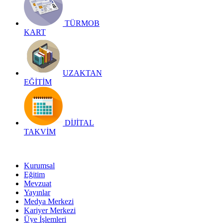
TÜRMOB
KART
UZAKTAN
EĞİTİM
DİJİTAL
TAKVİM
Kurumsal
Eğitim
Mevzuat
Yayınlar
Medya Merkezi
Kariyer Merkezi
Üye İşlemleri