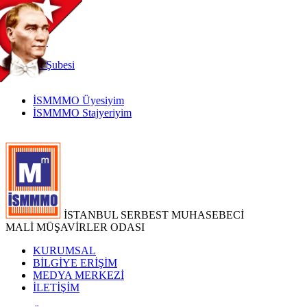
TR
|
EN
İnternet
Şubesi
İSMMMO Üyesiyim
İSMMMO Stajyeriyim
İSTANBUL SERBEST MUHASEBECİ
MALİ MÜŞAVİRLER ODASI
KURUMSAL
BİLGİYE ERİŞİM
MEDYA MERKEZİ
İLETİŞİM