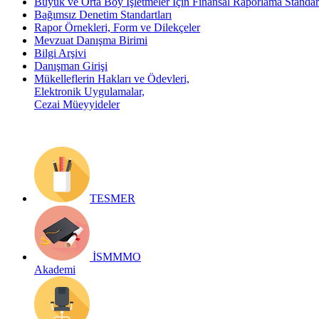
Büyük ve Orta Boy İşletmeler İçin Finansal Raporlama Stand
Bağımsız Denetim Standartları
Rapor Örnekleri, Form ve Dilekçeler
Mevzuat Danışma Birimi
Bilgi Arşivi
Danışman Girişi
Mükelleflerin Hakları ve Ödevleri,
Elektronik Uygulamalar,
Cezai Müeyyideler
TESMER
İSMMMO
Akademi