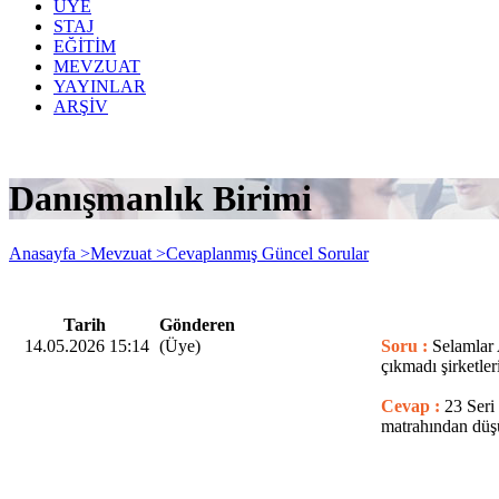
ÜYE
STAJ
EĞİTİM
MEVZUAT
YAYINLAR
ARŞİV
Danışmanlık Birimi
Anasayfa >
Mevzuat >
Cevaplanmış Güncel Sorular
Tarih
Gönderen
14.05.2026 15:14
(Üye)
Soru :
Selamlar 
çıkmadı şirketle
Cevap :
23 Seri
matrahından düşü