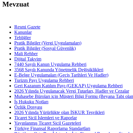
Mevzuat
Resmi Gazete
Kanunlar
Tebliğler
Pratik Bilgiler (Vergi Uygulamaları)
Pratik Bilgiler (Sosyal Güvenlik)
Mali Rehber
Dijital Takvim
7440 Sayılı Kanun Uygulama Rehberi
3568 Sayılı Kanunda Yönetmelik Değişiklikleri
E-Belge Uygulamaları (Geçiş Tarihleri Ve Hadler)
Turizm Payı Uygulama Rehberi
Geri Kazanım Katılım Payı (GEKAP) Uygulama Rehberi
2026 Yılında Uygulanacak Vergi Tutarları, Hadler ve Cezalar
Muhasebe Büroları için Müşteri Bilgi Formu (Beyana Tabi olan 
İş Hukuku Notları
Özlük Dosyası
2026 Yılında Yürürlükte olan İŞKUR Teşvikleri
Ticaret Sicil İşlemleri ve Raporlar
Yayınlanmış Ticaret Sicil Gazeteleri
Türkiye Finansal Raporlama Standartları