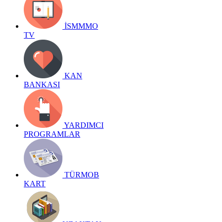
İSMMMO
TV
KAN
BANKASI
YARDIMCI
PROGRAMLAR
TÜRMOB
KART