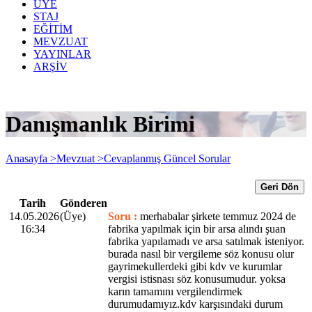
ÜYE
STAJ
EĞİTİM
MEVZUAT
YAYINLAR
ARŞİV
Danışmanlık Birimi
Anasayfa >
Mevzuat >
Cevaplanmış Güncel Sorular
Geri Dön
Tarih
Gönderen
14.05.2026
(Üye)
Soru :
merhabalar şirkete temmuz 2024 de
16:34
fabrika yapılmak için bir arsa alındı şuan
fabrika yapılamadı ve arsa satılmak isteniyor.
burada nasıl bir vergileme söz konusu olur
gayrimekullerdeki gibi kdv ve kurumlar
vergisi istisnası söz konusumudur. yoksa
karın tamamını vergilendirmek
durumudamıyız.kdv karşısındaki durum