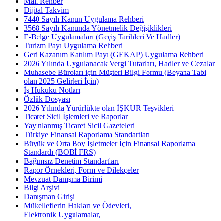
Mali Rehber
Dijital Takvim
7440 Sayılı Kanun Uygulama Rehberi
3568 Sayılı Kanunda Yönetmelik Değişiklikleri
E-Belge Uygulamaları (Geçiş Tarihleri Ve Hadler)
Turizm Payı Uygulama Rehberi
Geri Kazanım Katılım Payı (GEKAP) Uygulama Rehberi
2026 Yılında Uygulanacak Vergi Tutarları, Hadler ve Cezalar
Muhasebe Büroları için Müşteri Bilgi Formu (Beyana Tabi
olan 2025 Gelirleri İçin)
İş Hukuku Notları
Özlük Dosyası
2026 Yılında Yürürlükte olan İŞKUR Teşvikleri
Ticaret Sicil İşlemleri ve Raporlar
Yayınlanmış Ticaret Sicil Gazeteleri
Türkiye Finansal Raporlama Standartları
Büyük ve Orta Boy İşletmeler İçin Finansal Raporlama
Standardı (BOBİ FRS)
Bağımsız Denetim Standartları
Rapor Örnekleri, Form ve Dilekçeler
Mevzuat Danışma Birimi
Bilgi Arşivi
Danışman Girişi
Mükelleflerin Hakları ve Ödevleri,
Elektronik Uygulamalar,