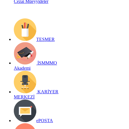
Cezai Müeyyideler
TESMER
İSMMMO
Akademi
KARİYER
MERKEZİ
ePOSTA