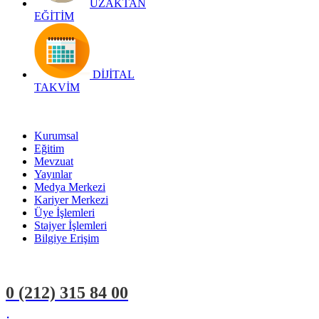
UZAKTAN
EĞİTİM
DİJİTAL
TAKVİM
Kurumsal
Eğitim
Mevzuat
Yayınlar
Medya Merkezi
Kariyer Merkezi
Üye İşlemleri
Stajyer İşlemleri
Bilgiye Erişim
0 (212)
315 84 00