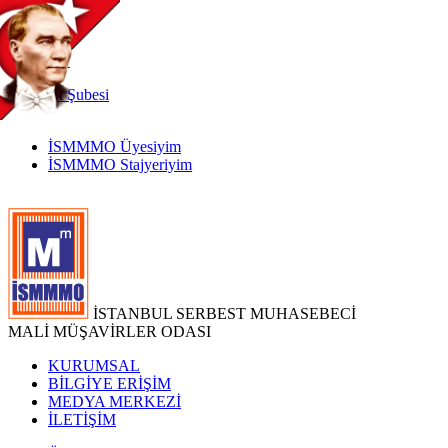
TR
|
EN
İnternet
Şubesi
İSMMMO Üyesiyim
İSMMMO Stajyeriyim
İSTANBUL SERBEST MUHASEBECİ
MALİ MÜŞAVİRLER ODASI
KURUMSAL
BİLGİYE ERİŞİM
MEDYA MERKEZİ
İLETİŞİM