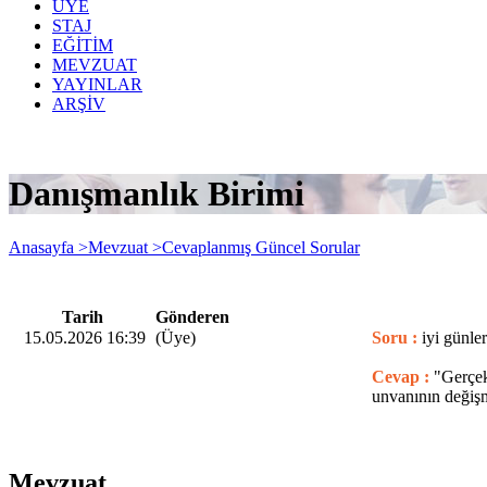
ÜYE
STAJ
EĞİTİM
MEVZUAT
YAYINLAR
ARŞİV
Danışmanlık Birimi
Anasayfa >
Mevzuat >
Cevaplanmış Güncel Sorular
Tarih
Gönderen
15.05.2026 16:39
(Üye)
Soru :
iyi günle
Cevap :
"Gerçek
unvanının değişm
Mevzuat