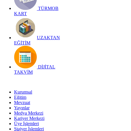
TÜRMOB
KART
UZAKTAN
EĞİTİM
DİJİTAL
TAKVİM
Kurumsal
Eğitim
Mevzuat
Yayınlar
Medya Merkezi
Kariyer Merkezi
Üye İşlemleri
Stajyer İşlemleri