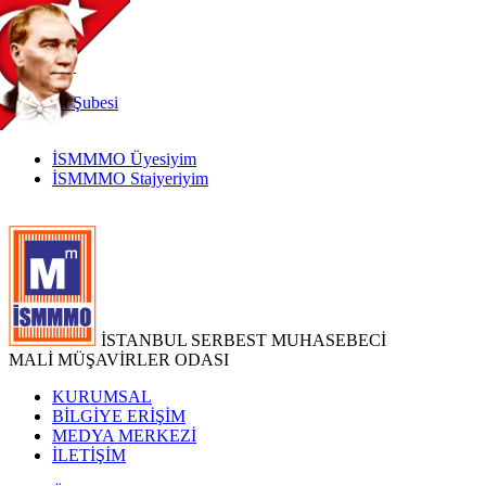
TR
|
EN
İnternet
Şubesi
İSMMMO Üyesiyim
İSMMMO Stajyeriyim
İSTANBUL SERBEST MUHASEBECİ
MALİ MÜŞAVİRLER ODASI
KURUMSAL
BİLGİYE ERİŞİM
MEDYA MERKEZİ
İLETİŞİM