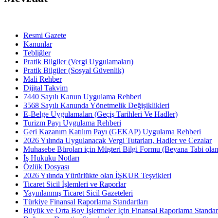
Resmi Gazete
Kanunlar
Tebliğler
Pratik Bilgiler (Vergi Uygulamaları)
Pratik Bilgiler (Sosyal Güvenlik)
Mali Rehber
Dijital Takvim
7440 Sayılı Kanun Uygulama Rehberi
3568 Sayılı Kanunda Yönetmelik Değişiklikleri
E-Belge Uygulamaları (Geçiş Tarihleri Ve Hadler)
Turizm Payı Uygulama Rehberi
Geri Kazanım Katılım Payı (GEKAP) Uygulama Rehberi
2026 Yılında Uygulanacak Vergi Tutarları, Hadler ve Cezalar
Muhasebe Büroları için Müşteri Bilgi Formu (Beyana Tabi olan 
İş Hukuku Notları
Özlük Dosyası
2026 Yılında Yürürlükte olan İŞKUR Teşvikleri
Ticaret Sicil İşlemleri ve Raporlar
Yayınlanmış Ticaret Sicil Gazeteleri
Türkiye Finansal Raporlama Standartları
Büyük ve Orta Boy İşletmeler İçin Finansal Raporlama Stand