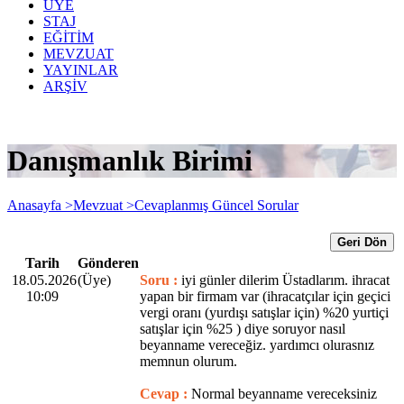
ÜYE
STAJ
EĞİTİM
MEVZUAT
YAYINLAR
ARŞİV
Danışmanlık Birimi
Anasayfa >
Mevzuat >
Cevaplanmış Güncel Sorular
Geri Dön
Tarih
Gönderen
18.05.2026
(Üye)
Soru :
iyi günler dilerim Üstadlarım. ihracat
10:09
yapan bir firmam var (ihracatçılar için geçici
vergi oranı (yurdışı satışlar için) %20 yurtiçi
satışlar için %25 ) diye soruyor nasıl
beyanname vereceğiz. yardımcı olurasnız
memnun olurum.
Cevap :
Normal beyanname vereceksiniz