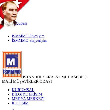
TR
|
EN
İnternet
Şubesi
İSMMMO Üyesiyim
İSMMMO Stajyeriyim
İSTANBUL SERBEST MUHASEBECİ
MALİ MÜŞAVİRLER ODASI
KURUMSAL
BİLGİYE ERİŞİM
MEDYA MERKEZİ
İLETİŞİM