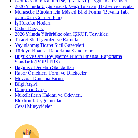
Geri Kazanım Katılım Payı (GEKAP) Uygulama Rehberi
2026 Yılında Uygulanacak Vergi Tutarları, Hadler ve Cezalar
Muhasebe Büroları için Müşteri Bilgi Formu (Beyana Tabi
olan 2025 Gelirleri İçin)
İş Hukuku Notları
Özlük Dosyası
2026 Yılında Yürürlükte olan İŞKUR Teşvikleri
Ticaret Sicil İşlemleri ve Raporlar
Yayınlanmış Ticaret Sicil Gazeteleri
Türkiye Finansal Raporlama Standartları
Büyük ve Orta Boy İşletmeler İçin Finansal Raporlama
Standardı (BOBİ FRS)
Bağımsız Denetim Standartları
Rapor Örnekleri, Form ve Dilekçeler
Mevzuat Danışma Birimi
Bilgi Arşivi
Danışman Girişi
Mükelleflerin Hakları ve Ödevleri,
Elektronik Uygulamalar,
Cezai Müeyyideler