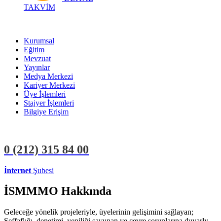
TAKVİM
Kurumsal
Eğitim
Mevzuat
Yayınlar
Medya Merkezi
Kariyer Merkezi
Üye İşlemleri
Stajyer İşlemleri
Bilgiye Erişim
0 (212)
315 84 00
İnternet
Şubesi
ÜYE İŞLEMLERİ
STAJYER İŞLEMLERİ
İSMMMO Hakkında
Geleceğe yönelik projeleriyle, üyelerinin gelişimini sağlayan;
Şeffaflığı, denetimi, yeniliği savunan ve çevre sorunlarına duyarlı;