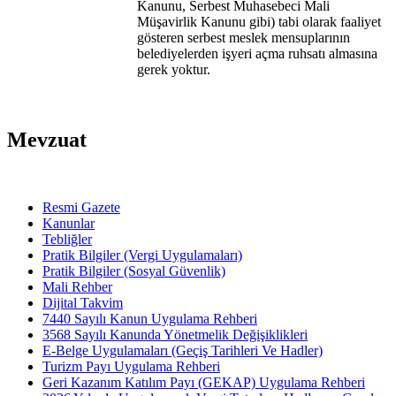
Kanunu, Serbest Muhasebeci Mali
Müşavirlik Kanunu gibi) tabi olarak faaliyet
gösteren serbest meslek mensuplarının
belediyelerden işyeri açma ruhsatı almasına
gerek yoktur.
Mevzuat
Resmi Gazete
Kanunlar
Tebliğler
Pratik Bilgiler (Vergi Uygulamaları)
Pratik Bilgiler (Sosyal Güvenlik)
Mali Rehber
Dijital Takvim
7440 Sayılı Kanun Uygulama Rehberi
3568 Sayılı Kanunda Yönetmelik Değişiklikleri
E-Belge Uygulamaları (Geçiş Tarihleri Ve Hadler)
Turizm Payı Uygulama Rehberi
Geri Kazanım Katılım Payı (GEKAP) Uygulama Rehberi