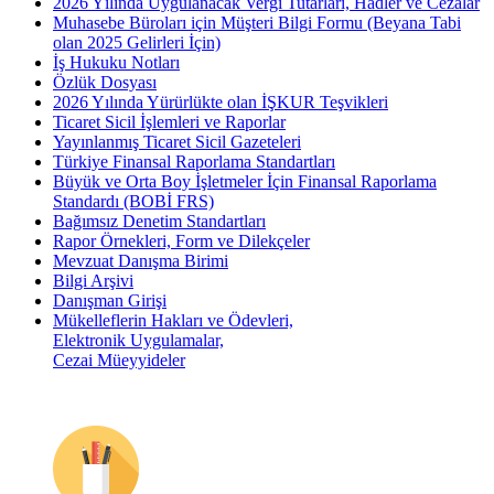
2026 Yılında Uygulanacak Vergi Tutarları, Hadler ve Cezalar
Muhasebe Büroları için Müşteri Bilgi Formu (Beyana Tabi
olan 2025 Gelirleri İçin)
İş Hukuku Notları
Özlük Dosyası
2026 Yılında Yürürlükte olan İŞKUR Teşvikleri
Ticaret Sicil İşlemleri ve Raporlar
Yayınlanmış Ticaret Sicil Gazeteleri
Türkiye Finansal Raporlama Standartları
Büyük ve Orta Boy İşletmeler İçin Finansal Raporlama
Standardı (BOBİ FRS)
Bağımsız Denetim Standartları
Rapor Örnekleri, Form ve Dilekçeler
Mevzuat Danışma Birimi
Bilgi Arşivi
Danışman Girişi
Mükelleflerin Hakları ve Ödevleri,
Elektronik Uygulamalar,
Cezai Müeyyideler