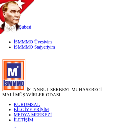
TR
|
EN
İnternet
Şubesi
İSMMMO Üyesiyim
İSMMMO Stajyeriyim
İSTANBUL SERBEST MUHASEBECİ
MALİ MÜŞAVİRLER ODASI
KURUMSAL
BİLGİYE ERİŞİM
MEDYA MERKEZİ
İLETİŞİM