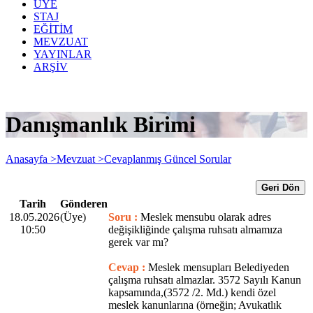
ÜYE
STAJ
EĞİTİM
MEVZUAT
YAYINLAR
ARŞİV
Danışmanlık Birimi
Anasayfa >
Mevzuat >
Cevaplanmış Güncel Sorular
Geri Dön
Tarih
Gönderen
18.05.2026
(Üye)
Soru :
Meslek mensubu olarak adres
10:50
değişikliğinde çalışma ruhsatı almamıza
gerek var mı?
Cevap :
Meslek mensupları Belediyeden
çalışma ruhsatı almazlar. 3572 Sayılı Kanun
kapsamında,(3572 /2. Md.) kendi özel
meslek kanunlarına (örneğin; Avukatlık