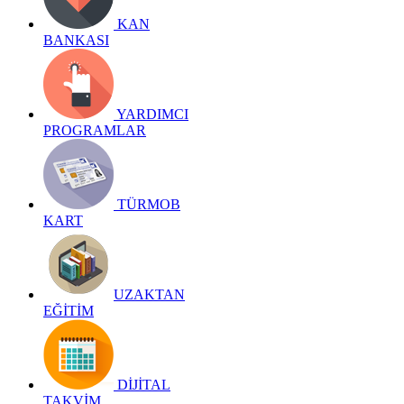
KAN
BANKASI
YARDIMCI
PROGRAMLAR
TÜRMOB
KART
UZAKTAN
EĞİTİM
DİJİTAL
TAKVİM