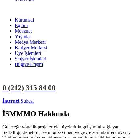
Kurumsal
Eğitim
Mevzuat
Yayınlar
Medya Merkezi
Kariyer Merkezi
Üye İşlemleri
Stajyer İşlemleri
Bilgiye Erişim
0 (212)
315 84 00
İnternet
Şubesi
ÜYE İŞLEMLERİ
STAJYER İŞLEMLERİ
İSMMMO Hakkında
Geleceğe yönelik projeleriyle, üyelerinin gelişimini sağlayan;
Şeffaflığı, denetimi, yeniliği savunan ve çevre sorunlarına duyarlı;
Toplumumuzun aydınlatılmasına, akademik, mesleki kamuoyuyla