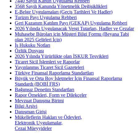
7440 Sayılı Kanun Uygulama Rehberi
3568 Sayılı Kanunda Yönetmelik Değişiklikleri
E-Belge Uygulamaları (Geçiş Tarihleri Ve Hadler)
Turizm Payı Uygulama Rehberi
Geri Kazanım Katılım Payı (GEKAP) Uygulama Rehberi
2026 Yılında Uygulanacak Vergi Tutarları, Hadler ve Cezalar
Muhasebe Büroları için Müşteri Bilgi Formu (Beyana Tabi
olan 2025 Gelirleri İçin)
İş Hukuku Notları
Özlük Dosyası
2026 Yılında Yürürlükte olan İŞKUR Teşvikleri
Ticaret Sicil İşlemleri ve Raporlar
Yayınlanmış Ticaret Sicil Gazeteleri
Türkiye Finansal Raporlama Standartları
Büyük ve Orta Boy İşletmeler İçin Finansal Raporlama
Standardı (BOBİ FRS)
Bağımsız Denetim Standartları
Rapor Örnekleri, Form ve Dilekçeler
Mevzuat Danışma Birimi
Bilgi Arşivi
Danışman Girişi
Mükelleflerin Hakları ve Ödevleri,
Elektronik Uygulamalar,
Cezai Müeyyideler