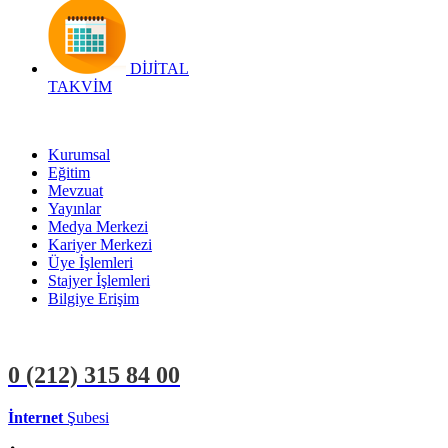
DİJİTAL
TAKVİM
Kurumsal
Eğitim
Mevzuat
Yayınlar
Medya Merkezi
Kariyer Merkezi
Üye İşlemleri
Stajyer İşlemleri
Bilgiye Erişim
0 (212)
315 84 00
İnternet
Şubesi
ÜYE İŞLEMLERİ
STAJYER İŞLEMLERİ