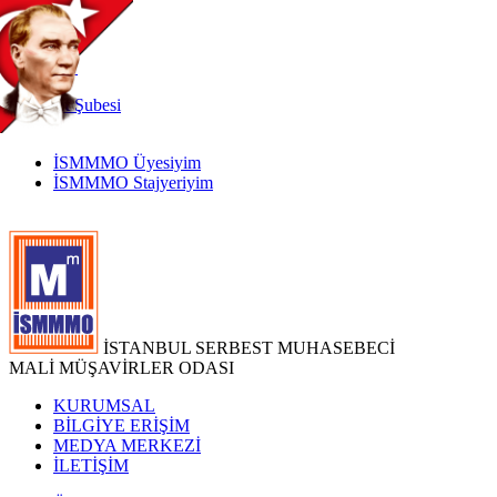
TR
|
EN
İnternet
Şubesi
İSMMMO Üyesiyim
İSMMMO Stajyeriyim
İSTANBUL SERBEST MUHASEBECİ
MALİ MÜŞAVİRLER ODASI
KURUMSAL
BİLGİYE ERİŞİM
MEDYA MERKEZİ
İLETİŞİM