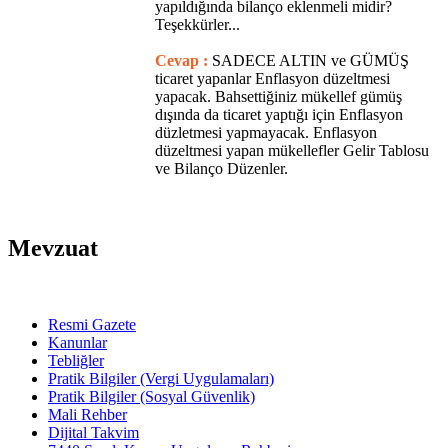
yapıldığında bilanço eklenmeli midir?
Teşekkürler...
Cevap :
SADECE ALTIN ve GÜMÜŞ
ticaret yapanlar Enflasyon düzeltmesi
yapacak. Bahsettiğiniz mükellef gümüş
dışında da ticaret yaptığı için Enflasyon
düzletmesi yapmayacak. Enflasyon
düzeltmesi yapan mükellefler Gelir Tablosu
ve Bilanço Düzenler.
Mevzuat
Resmi Gazete
Kanunlar
Tebliğler
Pratik Bilgiler (Vergi Uygulamaları)
Pratik Bilgiler (Sosyal Güvenlik)
Mali Rehber
Dijital Takvim