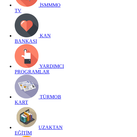
İSMMMO
TV
KAN
BANKASI
YARDIMCI
PROGRAMLAR
TÜRMOB
KART
UZAKTAN
EĞİTİM