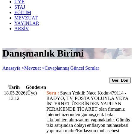
ÜYE
STAJ
EĞİTİM
MEVZUAT
YAYINLAR
ARŞİV
Danışmanlık Birimi
Anasayfa >
Mevzuat >
Cevaplanmış Güncel Sorular
Geri Dön
Tarih
Gönderen
18.05.2026
(Üye)
Soru :
Sayın Yetkili; Nace Kodu:479114 -
13:12
RADYO, TV, POSTA YOLUYLA VEYA
İNTERNET ÜZERİNDEN YAPILAN
PERAKENDE TİCARET olan firmamız
internet üzerinden gümüş,çelik bakır
takı,bujiteri alım-satımı yapmaktadır. Gümüş
takı satışından dolayı enflasyon muhasebesi
yapılmalı mıdır?Enflasyon muhasebesi