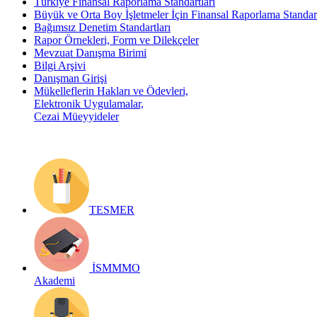
Türkiye Finansal Raporlama Standartları
Büyük ve Orta Boy İşletmeler İçin Finansal Raporlama Stand
Bağımsız Denetim Standartları
Rapor Örnekleri, Form ve Dilekçeler
Mevzuat Danışma Birimi
Bilgi Arşivi
Danışman Girişi
Mükelleflerin Hakları ve Ödevleri,
Elektronik Uygulamalar,
Cezai Müeyyideler
TESMER
İSMMMO
Akademi