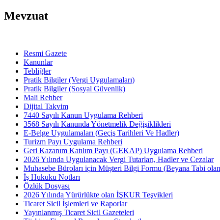
Mevzuat
Resmi Gazete
Kanunlar
Tebliğler
Pratik Bilgiler (Vergi Uygulamaları)
Pratik Bilgiler (Sosyal Güvenlik)
Mali Rehber
Dijital Takvim
7440 Sayılı Kanun Uygulama Rehberi
3568 Sayılı Kanunda Yönetmelik Değişiklikleri
E-Belge Uygulamaları (Geçiş Tarihleri Ve Hadler)
Turizm Payı Uygulama Rehberi
Geri Kazanım Katılım Payı (GEKAP) Uygulama Rehberi
2026 Yılında Uygulanacak Vergi Tutarları, Hadler ve Cezalar
Muhasebe Büroları için Müşteri Bilgi Formu (Beyana Tabi olan 
İş Hukuku Notları
Özlük Dosyası
2026 Yılında Yürürlükte olan İŞKUR Teşvikleri
Ticaret Sicil İşlemleri ve Raporlar
Yayınlanmış Ticaret Sicil Gazeteleri