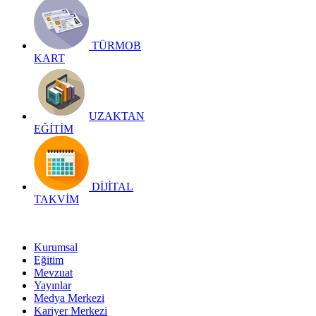
TÜRMOB
KART
UZAKTAN
EĞİTİM
DİJİTAL
TAKVİM
Kurumsal
Eğitim
Mevzuat
Yayınlar
Medya Merkezi
Kariyer Merkezi