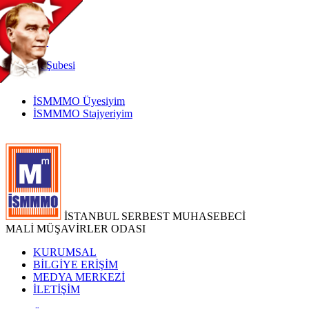
TR
|
EN
İnternet
Şubesi
İSMMMO Üyesiyim
İSMMMO Stajyeriyim
İSTANBUL SERBEST MUHASEBECİ
MALİ MÜŞAVİRLER ODASI
KURUMSAL
BİLGİYE ERİŞİM
MEDYA MERKEZİ
İLETİŞİM