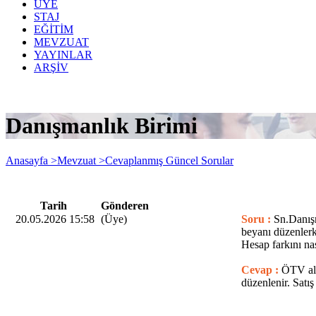
ÜYE
STAJ
EĞİTİM
MEVZUAT
YAYINLAR
ARŞİV
Danışmanlık Birimi
Anasayfa >
Mevzuat >
Cevaplanmış Güncel Sorular
Tarih
Gönderen
20.05.2026 15:58
(Üye)
Soru :
Sn.Danış
beyanı düzenler
Hesap farkını na
Cevap :
ÖTV alı
düzenlenir. Satış